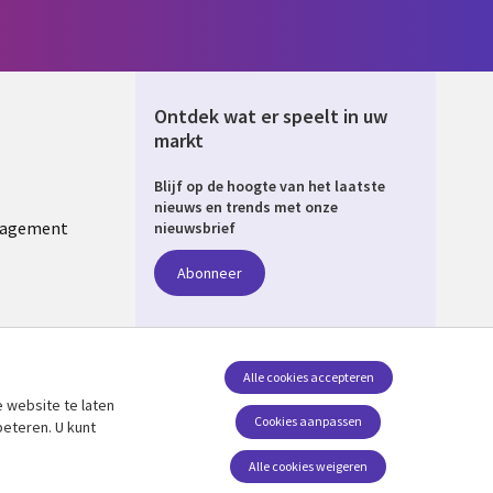
Ontdek wat er speelt in uw
markt
Blijf op de hoogte van het laatste
ERLANDS
nieuws en trends met onze
nagement
nieuwsbrief
Abonneer
Alle cookies accepteren
 website te laten
Volg ons
Cookies aanpassen
beteren. U kunt
Social Media NETHERLANDS
Alle cookies weigeren