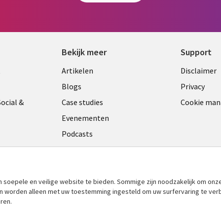
Bekijk meer
Support
Library
Legal
t
Artikelen
Disclaimer
Links
NETH
Blogs
Privacy
ANDS
NETHERLANDS
ocial &
Case studies
Cookie ma
Evenementen
Podcasts
Viewpoints
am
See more
​soepele en veilige website te bieden. Sommige zijn noodzakelijk om onze
 en worden alleen met uw toestemming ingesteld om uw surfervaring te ver
ren.