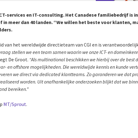
ICT-services en IT-consulting. Het Canadese familiebedrijf is i
f in meer dan 40 landen. “We willen het beste voor klanten, m
ders.
 lid van het wereldwijde directieteam van CGI en is verantwoordelij
vraag stellen we een team samen waarin we onze ICT- en domeinken
zegt De Groot.
“Als multinational beschikken we hierbij over de best 
ar- en offshore mogelijkheden. Die wereldwijde kennis en kunde ver
everen we direct via dedicated klantteams. Zo garanderen we dat proj
realiseerd worden. Uit onafhankelijke onderzoeken blijkt dat we binn
and bereiken.”
op
MT/Sprout
.