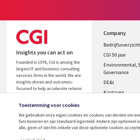
Company
Useful
Bedrijfsoverzich
Insights you can act on
links
CGI 50 jaar
Founded in 1976, CGI is among the
NETHERL
Environmental, S
largest IT and business consulting
Governance
services firms in the world. We are
insights-driven and outcomes-
DE&I
focused to help accelerate returns
Kantoren
on your investments.
Management te
Toestemming voor cookies
Media center
We gebruiken onze eigen cookies en cookies van derden om een ​
functioneren en zijn standaard ingesteld. Andere zijn optioneel
Alliances
alle, geen of slechts enkele van deze optionele cookies accepte
Perscentrum
© 2026 CGI Inc.