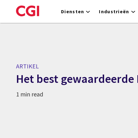
Skip
to
Diensten
Industrieën
main
content
ARTIKEL
Het best gewaardeerde I
1 min read