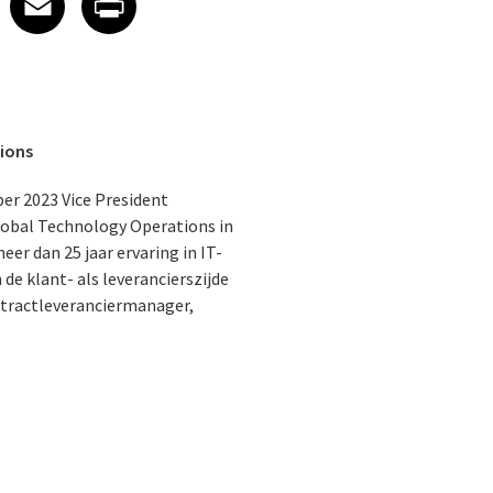
ions
ber 2023 Vice President
lobal Technology Operations in
er dan 25 jaar ervaring in IT-
n de klant- als leverancierszijde
ntractleveranciermanager,