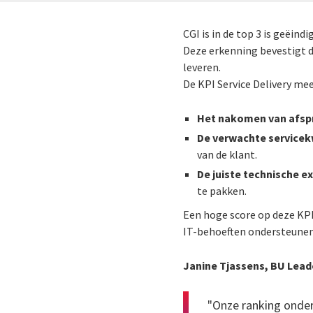
CGI is in de top 3 is geëin
Deze erkenning bevestigt da
leveren.
De KPI Service Delivery me
Het nakomen van afsp
De verwachte servicek
van de klant.
De juiste technische e
te pakken.
Een hoge score op deze KPI
IT-behoeften ondersteunen
Janine Tjassens, BU Leade
"Onze ranking onder