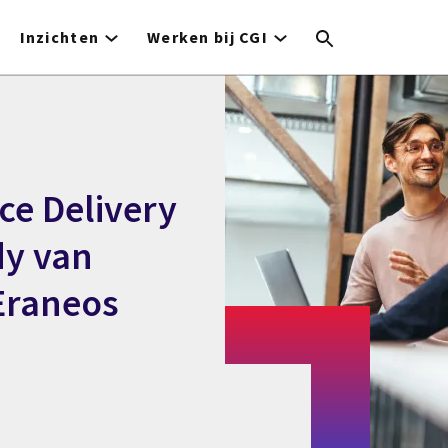
Inzichten
Werken bij CGI
ice Delivery
dy van
Eraneos