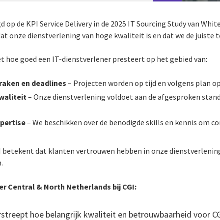
digd op de KPI Service Delivery in de 2025 IT Sourcing Study van Wh
t onze dienstverlening van hoge kwaliteit is en dat we de juiste 
et hoe goed een IT-dienstverlener presteert op het gebied van:
raken en deadlines
– Projecten worden op tijd en volgens plan o
waliteit
– Onze dienstverlening voldoet aan de afgesproken sta
xpertise
– We beschikken over de benodigde skills en kennis om c
 betekent dat klanten vertrouwen hebben in onze dienstverlenin
.
r Central & North Netherlands bij CGI:
streept hoe belangrijk kwaliteit en betrouwbaarheid voor C