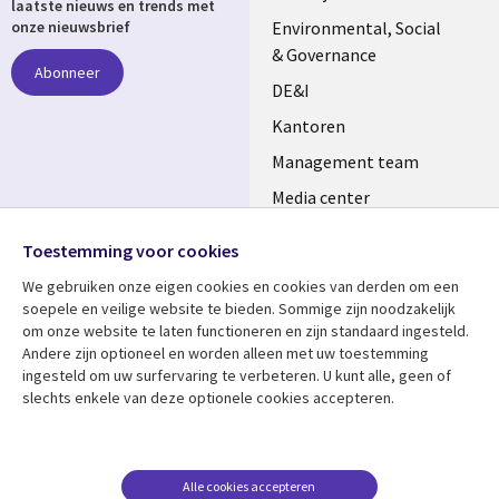
laatste nieuws en trends met
NETHERLANDS
Environmental, Social
onze nieuwsbrief
& Governance
Abonneer
DE&I
Kantoren
Management team
Media center
Volg ons
Alliances
Toestemming voor cookies
Social
Perscentrum
We gebruiken onze eigen cookies en cookies van derden om een ​​
Media
soepele en veilige website te bieden. Sommige zijn noodzakelijk
NETHERLANDS
om onze website te laten functioneren en zijn standaard ingesteld.
Andere zijn optioneel en worden alleen met uw toestemming
Bekijk meer
Support
ingesteld om uw surfervaring te verbeteren. U kunt alle, geen of
slechts enkele van deze optionele cookies accepteren.
Library
Legal
Artikelen
Disclaimer
Links
NETHERLANDS
Blogs
Privacy
NETHERLANDS
Case studies
Cookie management
Alle cookies accepteren