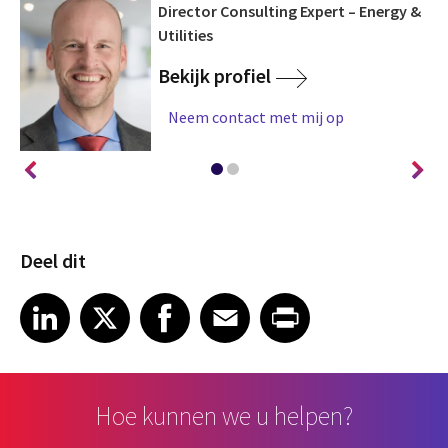
Director Consulting Expert – Energy &
Utilities
Bekijk profiel
Neem contact met mij op
Deel dit
Share article on LinkedIn
Share article on X
Share article on Facebook
Share article on Email
Share article on Print
LinkedIn
X
Facebook
Email
Print
Hoe kunnen we u helpen?