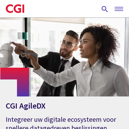
Skip
to
main
content
CGI AgileDX
Integreer uw digitale ecosysteem voor
snellere datagedreven beslissingen