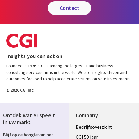
contact
Insights you can act on
Founded in 1976, CGI is among the largest IT and business
consulting services firms in the world. We are insights-driven and
outcomes-focused to help accelerate returns on your investments.
© 2026 CGI Inc.
Ontdek wat er speelt
Company
in uw markt
Useful
Bedrijfsoverzicht
Blijf op de hoogte van het
links
CGI 50 jaar