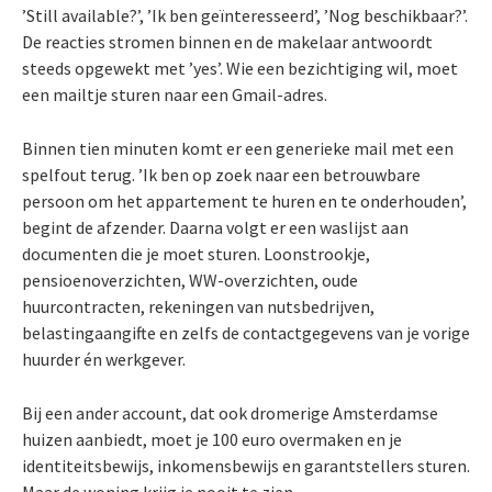
’Still available?’, ’Ik ben geïnteresseerd’, ’Nog beschikbaar?’.
De reacties stromen binnen en de makelaar antwoordt
steeds opgewekt met ’yes’. Wie een bezichtiging wil, moet
een mailtje sturen naar een Gmail-adres.
Binnen tien minuten komt er een generieke mail met een
spelfout terug. ’Ik ben op zoek naar een betrouwbare
persoon om het appartement te huren en te onderhouden’,
begint de afzender. Daarna volgt er een waslijst aan
documenten die je moet sturen. Loonstrookje,
pensioenoverzichten, WW-overzichten, oude
huurcontracten, rekeningen van nutsbedrijven,
belastingaangifte en zelfs de contactgegevens van je vorige
huurder én werkgever.
Bij een ander account, dat ook dromerige Amsterdamse
huizen aanbiedt, moet je 100 euro overmaken en je
identiteitsbewijs, inkomensbewijs en garantstellers sturen.
Maar de woning krijg je nooit te zien.