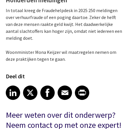
In totaal kreeg de Fraudehelpdesk in 2025 250 meldingen
over verhuurfraude of een poging daartoe. Zeker de helft
van deze mensen raakte geld kwijt. Het daadwerkelijke
aantal slachtoffers kan hoger zijn, omdat niet iedereen een
melding doet.
Woonminister Mona Keijzer wil maatregelen nemen om
deze praktijken tegen te gaan.
Deel dit
Share article on LinkedIn
Share article on X
Share article on Facebook
Share article on Email
Share article on Print
LinkedIn
X
Facebook
Email
Print
Meer weten over dit onderwerp?
Neem contact op met onze expert!