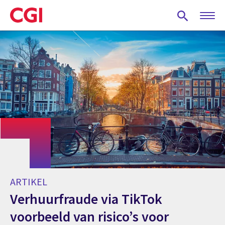
Skip
to
main
content
ARTIKEL
Verhuurfraude via TikTok
voorbeeld van risico’s voor