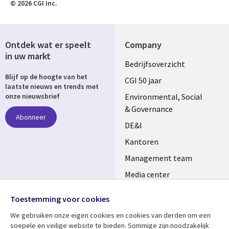
© 2026 CGI Inc.
Ontdek wat er speelt
Company
in uw markt
Useful
Bedrijfsoverzicht
Blijf op de hoogte van het
links
CGI 50 jaar
laatste nieuws en trends met
NETHERLANDS
Environmental, Social
onze nieuwsbrief
& Governance
Abonneer
DE&I
Kantoren
Management team
Media center
Volg ons
Alliances
Toestemming voor cookies
Social
Perscentrum
We gebruiken onze eigen cookies en cookies van derden om een ​​
Media
soepele en veilige website te bieden. Sommige zijn noodzakelijk