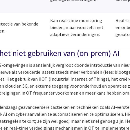
Kan real-time monitoring
Real-t
etectie van bekende
bieden, maar worstelt met
en onb
en.
adaptieve veranderingen.
geauto
het niet gebruiken van (on-prem) AI
S-omgevingen is aanzienlijk vergroot door de introductie van nie
nieuwe als verouderde assets steeds meer verbonden (lees: blootge
t. Het gebruik van IIOT (Industrial Internet of Things), het creë
an cloud en 5G, en externe toegang voor onderhoud en operaties zi
dreigingen in OT frequenter voorkomen en meer kans hebben om
dendaags geavanceerdere tactieken en technieken zoals AI-verste
k AI om cyber aanvallen te automatiseren en te optimaliseren. Hi
atregelen tekort; ze zijn wel goed, maar niet snel genoeg zijn. H
e en real-time verdedigingsmechanismen in OT te implementere