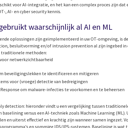
eschikt voor AI-integratie, en het kan een complex proces zijn dat
-, AI- en cyber security kennis.
gebruikt waarschijnlijk al AI en ML
gende oplossingen zijn geïmplementeerd in uw OT-omgeving, is de
on, besluitvorming en/of intrusion prevention al zijn ingebed i
traditionele methoden:
 voor netwerkzichtbaarheid
om beveiligingslekken te identificeren en mitigeren
tems voor (vroege) detectie van bedreigingen
 Response om malware-infecties te voorkomen en te beheersen
 detection: hieronder vindt u een vergelijking tussen tradition
 baselining versus een AI-techniek zoals Machine Learning (ML). U
en en uiterst effectief en krachtig zijn wanneer samen ingezet. 
rusprogramma's en sommige IDS/IPS-systemen. Baselining is wat 