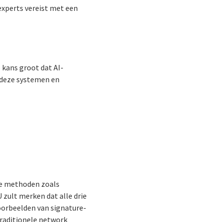
 experts vereist met een
 kans groot dat AI-
n deze systemen en
ele methoden zoals
 zult merken dat alle drie
Voorbeelden van signature-
traditionele network