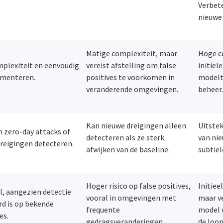
Verbet
nieuwe
Matige complexiteit, maar
Hoge c
plexiteit en eenvoudig
vereist afstelling om false
initiel
ementeren.
positives te voorkomen in
modelt
veranderende omgevingen.
beheer
Kan nieuwe dreigingen alleen
Uitstek
 zero-day attacks of
detecteren als ze sterk
van nie
reigingen detecteren.
afwijken van de baseline.
subtiel
Hoger risico op false positives,
Initiee
, aangezien detectie
vooral in omgevingen met
maar v
d is op bekende
frequente
model w
es.
gedragsveranderingen.
de loop