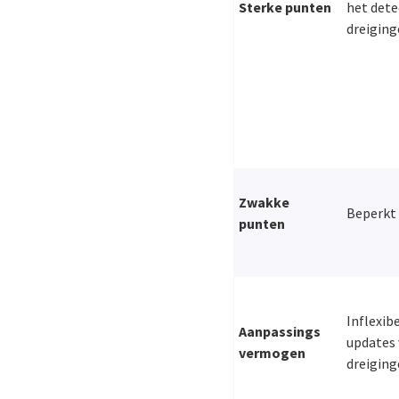
Sterke punten
het dete
dreiging
Zwakke
Beperkt 
punten
Inflexib
Aanpassings
updates
vermogen
dreiging