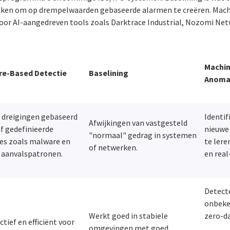
ken om op drempelwaarden gebaseerde alarmen te creëren. Mach
oor AI-aangedreven tools zoals Darktrace Industrial, Nozomi Netw
Machin
re-Based Detectie
Baselining
Anoma
 dreigingen gebaseerd
Identif
Afwijkingen van vastgesteld
f gedefinieerde
nieuwe
"normaal" gedrag in systemen
es zoals malware en
te lere
of netwerken.
 aanvalspatronen.
en real
Detect
onbeken
Werkt goed in stabiele
zero-da
ctief en efficiënt voor
omgevingen met goed