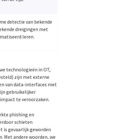
ime detectie van bekende
ekende dreigingen met
matiseerd leren.
uwe technologieën in OT,
steld) zijn met externe
ren van data-interfaces met
jn gebruikelijker
 impact te veroorzaken.
rkte phishing en
erdoor schieten
et is gevaarlijk geworden
n. Met andere woorden, we