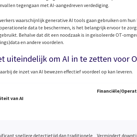
nvallen tegengaan met AI-aangedreven verdediging.
rkers waarschijnlijk generative AI tools gaan gebruiken om hun 
perationele data te beschermen, is het belangrijk ervoor te zorge
gebruikt. Behalve dat dit een noodzaak is in geïsoleerde OT-omgev
nings)data en andere voordelen.
t uiteindelijk om AI in te zetten voor 
aarbij de inzet van AI bewezen effectief voordeel op kan leveren.
Financiële/Opera
iteit van AI
ificant snellere detectietijd dan traditionele
Vermindert downtim