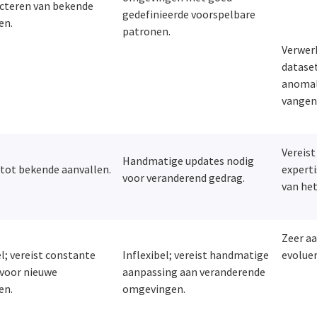
cteren van bekende
gedefinieerde voorspelbare
en.
patronen.
Verwer
dataset
anomali
vangen 
Vereis
Handmatige updates nodig
tot bekende aanvallen.
experti
voor veranderend gedrag.
van he
Zeer a
el; vereist constante
Inflexibel; vereist handmatige
evolue
 voor nieuwe
aanpassing aan veranderende
en.
omgevingen.