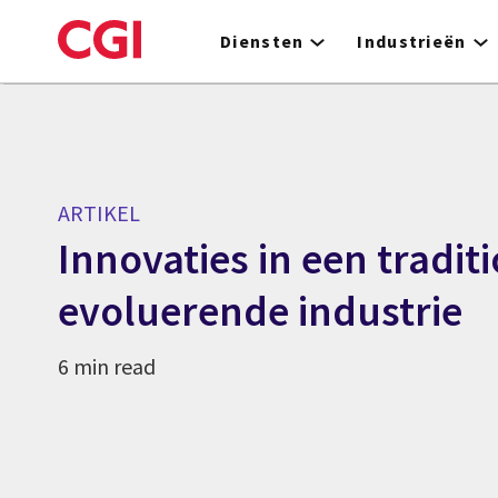
Skip
to
Diensten
Industrieën
main
content
ARTIKEL
Innovaties in een tradit
evoluerende industrie
6 min read