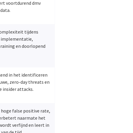
ert voortdurend dmv
 data.
omplexiteit tijdens
e implementatie,
raining en doorlopend
.
end in het identificeren
uwe, zero-day threats en
e insider attacks.
l hoge false positive rate,
erbetert naarmate het
ordt verfijnd en leert in
 van de tijd.