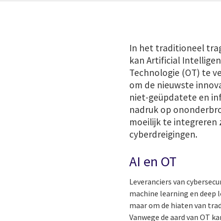
In het traditioneel tra
kan Artificial Intelli
Technologie (OT) te v
om de nieuwste innova
niet-geüpdatete en in
nadruk op ononderbroke
moeilijk te integrere
cyberdreigingen.
AI en OT
Leveranciers van cybersecu
machine learning en deep l
maar om de hiaten van trad
Vanwege de aard van OT kan