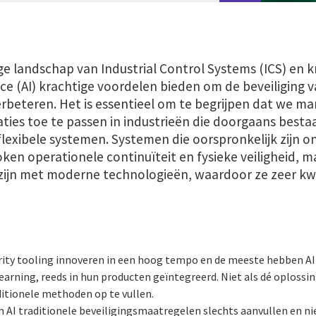
ge landschap van Industrial Control Systems (ICS) en kr
gence (AI) krachtige voordelen bieden om de beveiliging
erbeteren. Het is essentieel om te begrijpen dat we 
ties toe te passen in industrieën die doorgaans besta
flexibele systemen. Systemen die oorspronkelijk zijn
n operationele continuïteit en fysieke veiligheid, ma
n zijn met moderne technologieën, waardoor ze zeer kw
rity tooling innoveren in een hoog tempo en de meeste hebben AI
earning, reeds in hun producten geïntegreerd. Niet als dé oplossi
itionele methoden op te vullen.
 AI traditionele beveiligingsmaatregelen slechts aanvullen en n