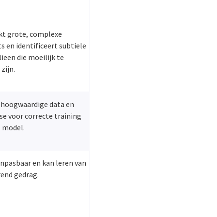
kt grote, complexe
s en identificeert subtiele
eën die moeilijk te
zijn.
t hoogwaardige data en
se voor correcte training
t model.
anpasbaar en kan leren van
rend gedrag.