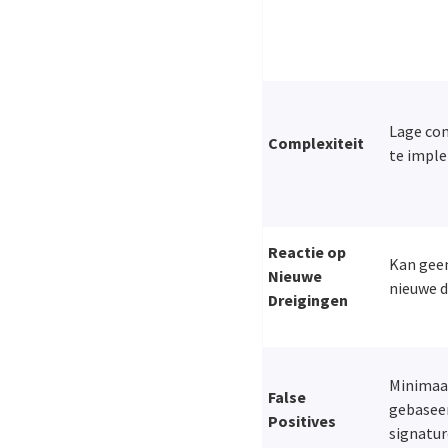
Lage com
Complexiteit
te impl
Reactie op
Kan geen
Nieuwe
nieuwe d
Dreigingen
Minimaal
False
gebaseer
Positives
signatur