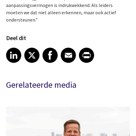
aanpassingsvermogen is indrukwekkend. Als leiders
moeten we dat niet alleen erkennen, maar ook actief
ondersteunen.”
Deel dit
Share article on LinkedIn
Share article on X
Share article on Facebook
Share article on Email
Share article on Print
LinkedIn
X
Facebook
Email
Print
Gerelateerde media