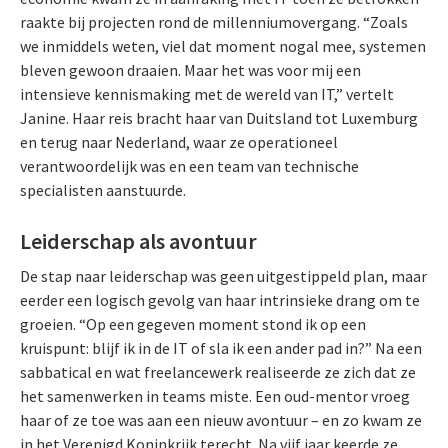
raakte bij projecten rond de millenniumovergang. “Zoals
we inmiddels weten, viel dat moment nogal mee, systemen
bleven gewoon draaien. Maar het was voor mij een
intensieve kennismaking met de wereld van IT,” vertelt
Janine. Haar reis bracht haar van Duitsland tot Luxemburg
en terug naar Nederland, waar ze operationeel
verantwoordelijk was en een team van technische
specialisten aanstuurde.
Leiderschap als avontuur
De stap naar leiderschap was geen uitgestippeld plan, maar
eerder een logisch gevolg van haar intrinsieke drang om te
groeien. “Op een gegeven moment stond ik op een
kruispunt: blijf ik in de IT of sla ik een ander pad in?” Na een
sabbatical en wat freelancewerk realiseerde ze zich dat ze
het samenwerken in teams miste. Een oud-mentor vroeg
haar of ze toe was aan een nieuw avontuur – en zo kwam ze
in het Verenigd Koninkrijk terecht. Na vijf jaar keerde ze