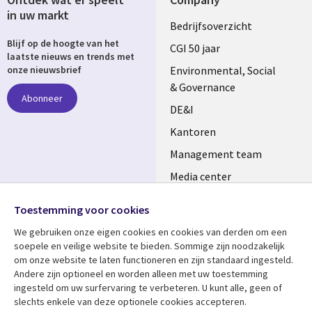
in uw markt
Useful
Bedrijfsoverzicht
Blijf op de hoogte van het
links
CGI 50 jaar
laatste nieuws en trends met
NETHERLANDS
Environmental, Social
onze nieuwsbrief
& Governance
Abonneer
DE&I
Kantoren
Management team
Media center
Volg ons
Alliances
Toestemming voor cookies
Social
Perscentrum
We gebruiken onze eigen cookies en cookies van derden om een ​​
Media
soepele en veilige website te bieden. Sommige zijn noodzakelijk
NETHERLANDS
om onze website te laten functioneren en zijn standaard ingesteld.
Andere zijn optioneel en worden alleen met uw toestemming
Bekijk meer
Support
ingesteld om uw surfervaring te verbeteren. U kunt alle, geen of
slechts enkele van deze optionele cookies accepteren.
Library
Legal
Artikelen
Disclaimer