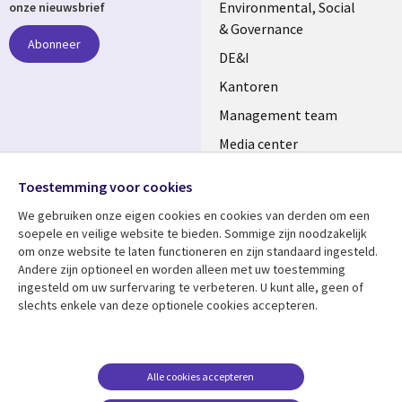
NETHERLANDS
Environmental, Social
onze nieuwsbrief
& Governance
Abonneer
DE&I
Kantoren
Management team
Media center
Volg ons
Alliances
Toestemming voor cookies
Social
Perscentrum
We gebruiken onze eigen cookies en cookies van derden om een ​​
Media
soepele en veilige website te bieden. Sommige zijn noodzakelijk
NETHERLANDS
om onze website te laten functioneren en zijn standaard ingesteld.
Andere zijn optioneel en worden alleen met uw toestemming
Bekijk meer
Support
ingesteld om uw surfervaring te verbeteren. U kunt alle, geen of
slechts enkele van deze optionele cookies accepteren.
Library
Legal
Artikelen
Disclaimer
Links
NETHERLANDS
Blogs
Privacy
NETHERLANDS
Case studies
Cookie management
Alle cookies accepteren
Evenementen