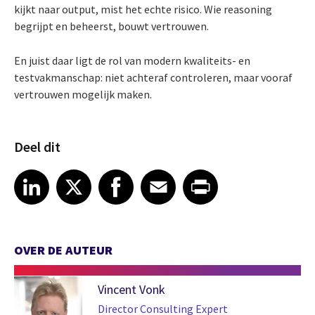
kijkt naar output, mist het echte risico. Wie reasoning
begrijpt en beheerst, bouwt vertrouwen.
En juist daar ligt de rol van modern kwaliteits- en
testvakmanschap: niet achteraf controleren, maar vooraf
vertrouwen mogelijk maken.
Deel dit
Share article on LinkedIn
Share article on X
Share article on Facebook
Share article on Email
Share article on Print
LinkedIn
X
Facebook
Email
Print
OVER DE AUTEUR
Vincent Vonk
Director Consulting Expert