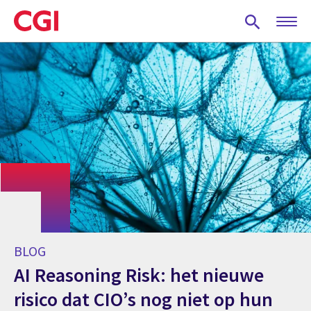
Skip
to
main
content
BLOG
AI Reasoning Risk: het nieuwe
risico dat CIO’s nog niet op hun