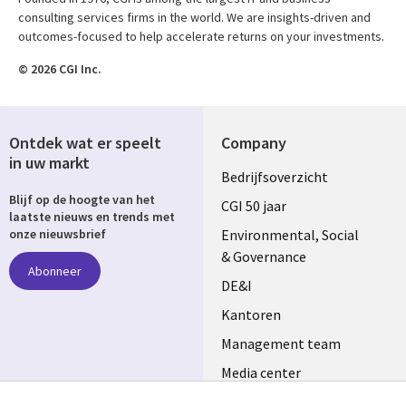
consulting services firms in the world. We are insights-driven and
outcomes-focused to help accelerate returns on your investments.
© 2026 CGI Inc.
Ontdek wat er speelt
Company
in uw markt
Useful
Bedrijfsoverzicht
Blijf op de hoogte van het
links
CGI 50 jaar
laatste nieuws en trends met
NETHERLANDS
Environmental, Social
onze nieuwsbrief
& Governance
Abonneer
DE&I
Kantoren
Management team
Media center
Volg ons
Alliances