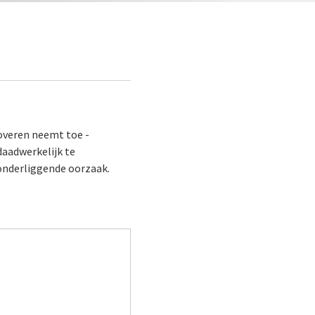
noveren neemt toe -
daadwerkelijk te
 onderliggende oorzaak.