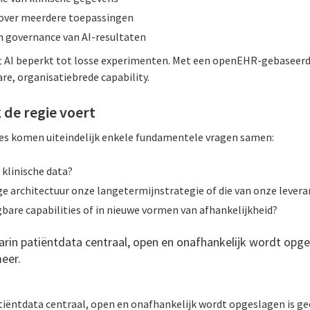
over meerdere toepassingen
n governance van AI-resultaten
ft AI beperkt tot losse experimenten. Met een openEHR-gebaseerd
re, organisatiebrede capability.
 de regie voert
ies komen uiteindelijk enkele fundamentele vragen samen:
 klinische data?
e architectuur onze langetermijnstrategie of die van onze levera
gbare capabilities of in nieuwe vormen van afhankelijkheid?
arin patiëntdata centraal, open en onafhankelijk wordt opge
eer.
tiëntdata centraal, open en onafhankelijk wordt opgeslagen is ge