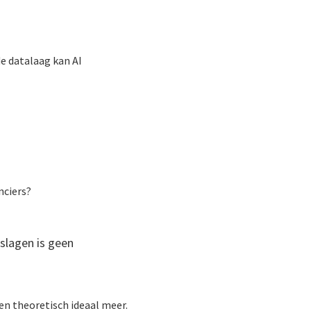
e datalaag kan AI
nciers?
slagen is geen
en theoretisch ideaal meer.