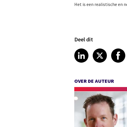
Het is een realistische en
Deel dit
Share article
Share art
Shar
LinkedIn
X
OVER DE AUTEUR