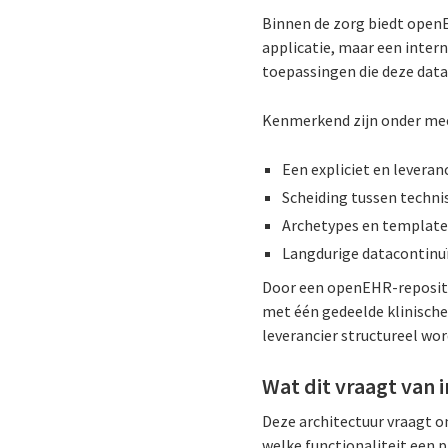
Binnen de zorg biedt open
applicatie, maar een inter
toepassingen die deze data
Kenmerkend zijn onder me
Een expliciet en levera
Scheiding tussen techni
Archetypes en template
Langdurige datacontinuï
Door een openEHR-repositor
met één gedeelde klinische
leverancier structureel wo
Wat dit vraagt van
Deze architectuur vraagt o
welke functionaliteit een 