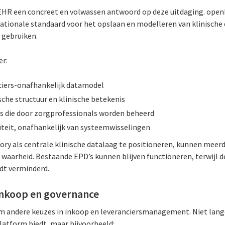
EHR een concreet en volwassen antwoord op deze uitdaging. ope
nationale standaard voor het opslaan en modelleren van klinische d
 gebruiken.
er:
nciers-onafhankelijk datamodel
sche structuur en klinische betekenis
s die door zorgprofessionals worden beheerd
teit, onafhankelijk van systeemwisselingen
y als centrale klinische datalaag te positioneren, kunnen meerd
 waarheid. Bestaande EPD’s kunnen blijven functioneren, terwijl d
rdt verminderd.
 inkoop en governance
m andere keuzes in inkoop en leveranciersmanagement. Niet lange
platform biedt, maar bijvoorbeeld: