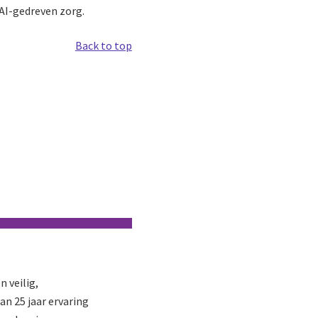
 AI-gedreven zorg.
Back to top
 veilig,
n 25 jaar ervaring