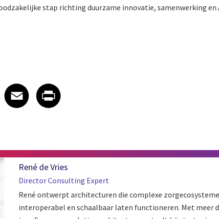
 noodzakelijke stap richting duurzame innovatie, samenwerking en
 on LinkedIn
icle on X
e article on Facebook
Share article on Email
Share article on Print
Facebook
Email
Print
René de Vries
Director Consulting Expert
René ontwerpt architecturen die complexe zorgecosystemen
interoperabel en schaalbaar laten functioneren. Met meer da