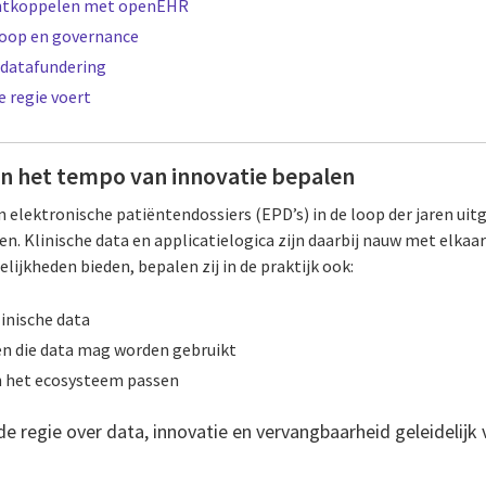
 ontkoppelen met openEHR
koop en governance
e datafundering
e regie voert
 het tempo van innovatie bepalen
jn elektronische patiëntendossiers (EPD’s) in de loop der jaren uit
. Klinische data en applicatielogica zijn daarbij nauw met elkaa
ijkheden bieden, bepalen zij in de praktijk ook:
linische data
n die data mag worden gebruikt
n het ecosysteem passen
de regie over data, innovatie en vervangbaarheid geleidelijk