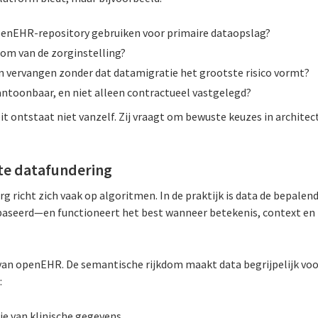
penEHR-repository gebruiken voor primaire dataopslag?
om van de zorginstelling?
n vervangen zonder dat datamigratie het grootste risico vormt?
antoonbaar, en niet alleen contractueel vastgelegd?
it ontstaat niet vanzelf. Zij vraagt om bewuste keuzes in archite
ste datafundering
org richt zich vaak op algoritmen. In de praktijk is data de bepalend
ebaseerd—en functioneert het best wanneer betekenis, context en re
t van openEHR. De semantische rijkdom maakt data begrijpelijk vo
:
ie van klinische gegevens