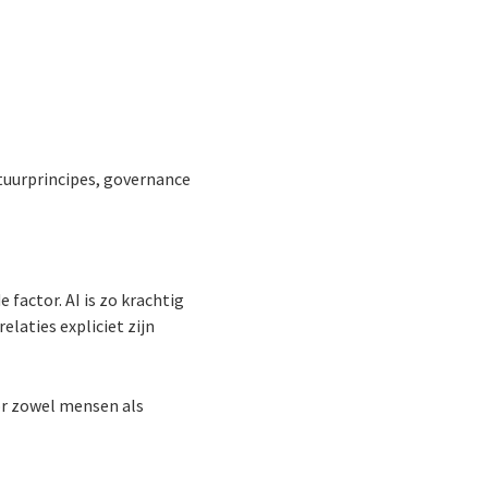
ctuurprincipes, governance
e factor. AI is zo krachtig
laties expliciet zijn
or zowel mensen als