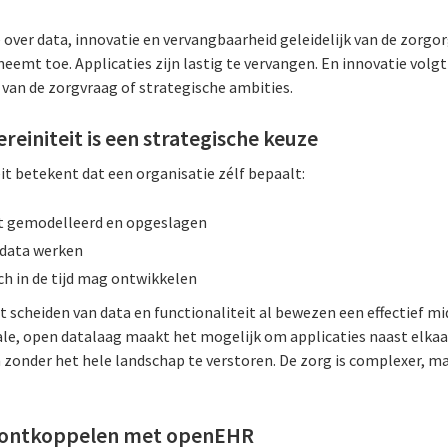
e over data, innovatie en vervangbaarheid geleidelijk van de zorgo
 neemt toe. Applicaties zijn lastig te vervangen. En innovatie vol
 van de zorgvraag of strategische ambities.
reiniteit is een strategische keuze
it betekent dat een organisatie zélf bepaalt:
dt gemodelleerd en opgeslagen
 data werken
ch in de tijd mag ontwikkelen
t scheiden van data en functionaliteit al bewezen een effectief mi
ale, open datalaag maakt het mogelijk om applicaties naast elkaar
 zonder het hele landschap te verstoren. De zorg is complexer, m
s ontkoppelen met openEHR