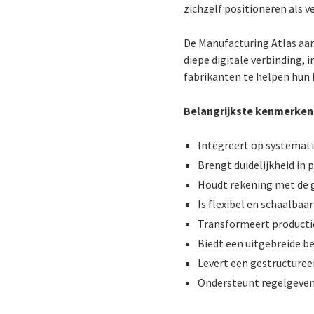
zichzelf positioneren als v
De Manufacturing Atlas aan
diepe digitale verbinding,
fabrikanten te helpen hun b
Belangrijkste kenmerken
Integreert op systemat
Brengt duidelijkheid in p
Houdt rekening met de g
Is flexibel en schaalbaa
Transformeert producti
Biedt een uitgebreide b
Levert een gestructuree
Ondersteunt regelgevend