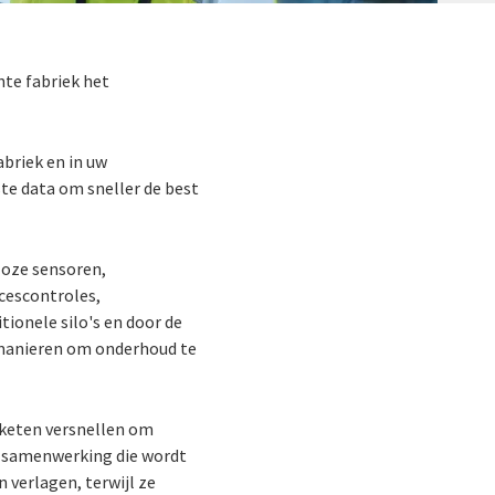
nte fabriek het
abriek en in uw
te data om sneller de best
loze sensoren,
cescontroles,
ionele silo's en door de
e manieren om onderhoud te
eketen versnellen om
ne samenwerking die wordt
 verlagen, terwijl ze