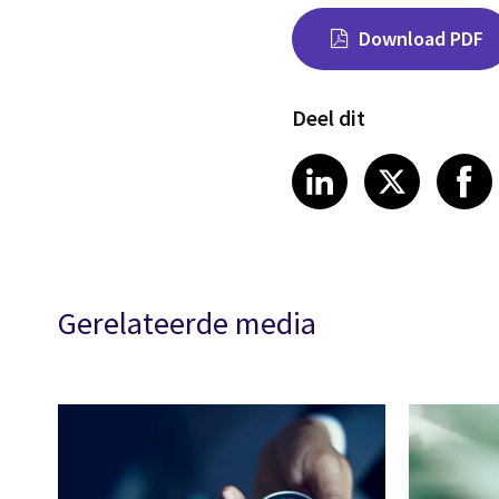
Download PDF
Deel dit
Share on Link
Share on
Sha
LinkedIn
X
Gerelateerde media