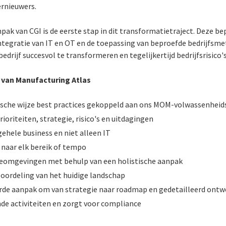
ernieuwers.
pak van CGI is de eerste stap in dit transformatietraject. Deze 
 integratie van IT en OT en de toepassing van beproefde bedrijfs
edrijf succesvol te transformeren en tegelijkertijd bedrijfsrisico'
 van Manufacturing Atlas
ische wijze best practices gekoppeld aan ons MOM-volwassenhei
rioriteiten, strategie, risico's en uitdagingen
ehele business en niet alleen IT
r naar elk bereik of tempo
eomgevingen met behulp van een holistische aanpak
eoordeling van het huidige landschap
rde aanpak om van strategie naar roadmap en gedetailleerd ontw
e activiteiten en zorgt voor compliance