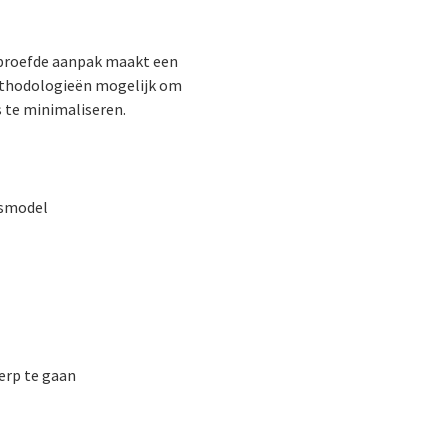
beproefde aanpak maakt een
methodologieën mogelijk om
s te minimaliseren.
dsmodel
erp te gaan