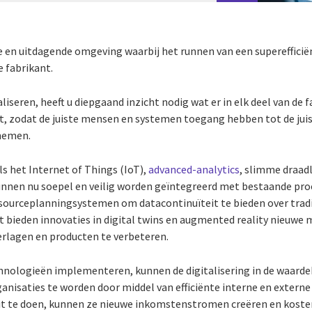
e en uitdagende omgeving waarbij het runnen van een superefficië
e fabrikant.
iseren, heeft u diepgaand inzicht nodig wat er in elk deel van de f
, zodat de juiste mensen en systemen toegang hebben tot de juis
 nemen.
 het Internet of Things (IoT),
advanced-analytics
, slimme draad
nnen nu soepel en veilig worden geïntegreerd met bestaande pro
esourceplanningsystemen om datacontinuïteit te bieden over tradit
 bieden innovaties in digital twins en augmented reality nieuw
erlagen en producten te verbeteren.
chnologieën implementeren, kunnen de digitalisering in de waard
rganisaties te worden door middel van efficiënte interne en exter
it te doen, kunnen ze nieuwe inkomstenstromen creëren en kosten