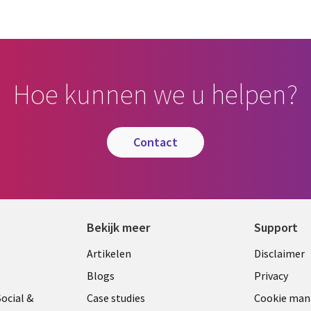
Hoe kunnen we u helpen?
contact
Bekijk meer
Support
Library
Legal
t
Artikelen
Disclaimer
Links
NETH
Blogs
Privacy
ANDS
NETHERLANDS
ocial &
Case studies
Cookie ma