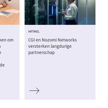
ARTIKEL
amen om
CGI en Nozomi Networks
n
versterken langdurige
e
partnerschap
de