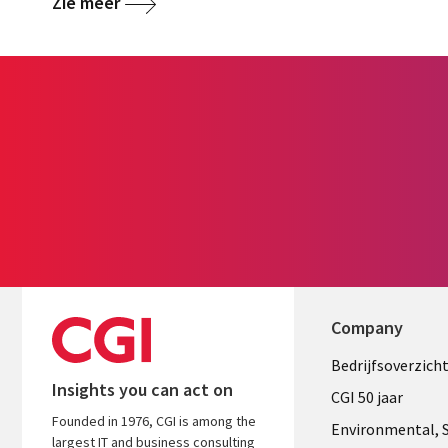
Zie meer
Company
Useful
Bedrijfsoverzich
Insights you can act on
links
CGI 50 jaar
Founded in 1976, CGI is among the
NETHERL
Environmental, S
largest IT and business consulting