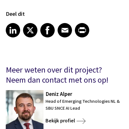
Deel dit
Share on LinkedIn
Share on X
Share on Facebook
Share on Email
Share on Print
LinkedIn
X
Facebook
Email
Print
Meer weten over dit project?
Neem dan contact met ons op!
Deniz Alper
Head of Emerging Technologies NL &
SBU SNCE AI Lead
Bekijk profiel