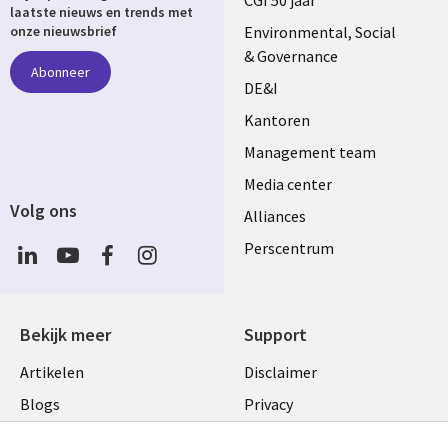
links
CGI 50 jaar
laatste nieuws en trends met
NETHERLANDS
Environmental, Social
onze nieuwsbrief
& Governance
Abonneer
DE&I
Kantoren
Management team
Media center
Volg ons
Alliances
Social
Perscentrum
Media
NETHERLANDS
Bekijk meer
Support
Library
Legal
Artikelen
Disclaimer
Links
NETHERLANDS
Blogs
Privacy
NETHERLANDS
Case studies
Cookie management