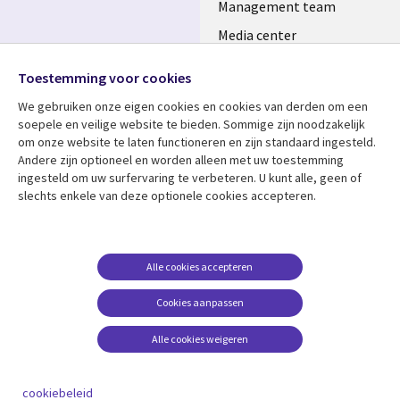
Management team
Media center
Volg ons
Alliances
Toestemming voor cookies
Social
Perscentrum
We gebruiken onze eigen cookies en cookies van derden om een ​​
Media
soepele en veilige website te bieden. Sommige zijn noodzakelijk
NETHERLANDS
om onze website te laten functioneren en zijn standaard ingesteld.
Andere zijn optioneel en worden alleen met uw toestemming
Bekijk meer
Support
ingesteld om uw surfervaring te verbeteren. U kunt alle, geen of
slechts enkele van deze optionele cookies accepteren.
Library
Legal
Artikelen
Disclaimer
Links
NETHERLANDS
Blogs
Privacy
NETHERLANDS
Case studies
Cookie management
Alle cookies accepteren
Evenementen
Cookies aanpassen
Podcasts
Alle cookies weigeren
Viewpoints
See more
cookiebeleid