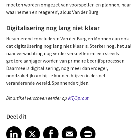
moeten worden omgezet van voorspellen en plannen, naar
waarnemen en reageren’, aldus Van der Burg.
Digitalisering nog lang niet klaar
Resumerend concluderen Van der Burg en Moonen dan ook
dat digitalisering nog lang niet klaar is. Sterker nog, het zal
naar verwachting nog verder versnellen en een steeds
grotere aanjager worden van primaire bedrijfsprocessen.
Daarmee is digitalisering, nog meer dan vroeger,
noodzakelijk om bij te kunnen blijven in de snel
veranderende wereld. Spannende tijden.
Dit artikel verscheen eerder op
MT/Sprout
Deel dit
Share article on LinkedIn
Share article on X
Share article on Facebook
Share article on Email
Share article on Print
LinkedIn
X
Facebook
Email
Print