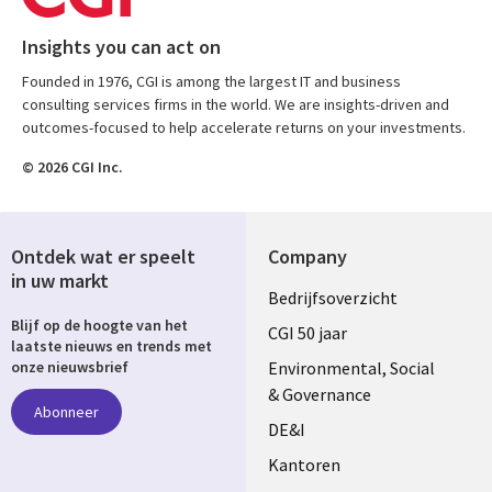
Insights you can act on
Founded in 1976, CGI is among the largest IT and business
consulting services firms in the world. We are insights-driven and
outcomes-focused to help accelerate returns on your investments.
© 2026 CGI Inc.
Ontdek wat er speelt
Company
in uw markt
Useful
Bedrijfsoverzicht
Blijf op de hoogte van het
links
CGI 50 jaar
laatste nieuws en trends met
NETHERLANDS
Environmental, Social
onze nieuwsbrief
& Governance
Abonneer
DE&I
Kantoren