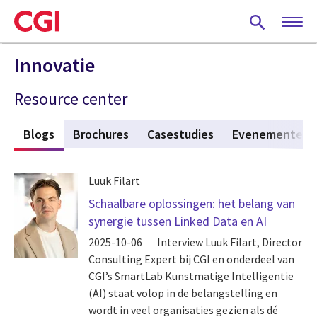
Skip
to
main
content
Innovatie
Resource center
n
Blogs
(active tab)
Brochures
Casestudies
Evenementen
Luuk Filart
Schaalbare oplossingen: het belang van
synergie tussen Linked Data en AI
2025-10-06
Interview Luuk Filart, Director
Consulting Expert bij CGI en onderdeel van
CGI’s SmartLab Kunstmatige Intelligentie
(AI) staat volop in de belangstelling en
wordt in veel organisaties gezien als dé