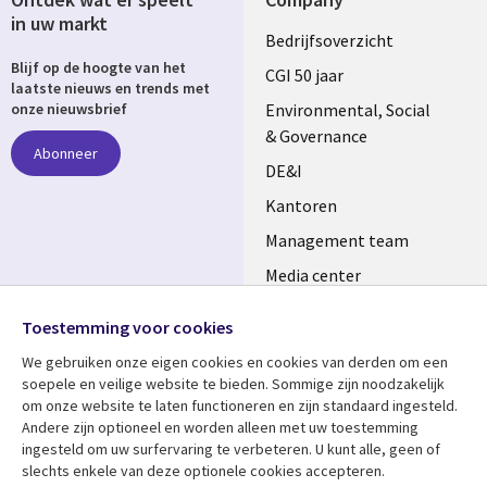
in uw markt
Useful
Bedrijfsoverzicht
Blijf op de hoogte van het
links
CGI 50 jaar
laatste nieuws en trends met
NETHERLANDS
Environmental, Social
onze nieuwsbrief
& Governance
Abonneer
DE&I
Kantoren
Management team
Media center
Volg ons
Alliances
Toestemming voor cookies
Social
Perscentrum
We gebruiken onze eigen cookies en cookies van derden om een ​​
Media
soepele en veilige website te bieden. Sommige zijn noodzakelijk
NETHERLANDS
om onze website te laten functioneren en zijn standaard ingesteld.
Andere zijn optioneel en worden alleen met uw toestemming
Bekijk meer
Support
ingesteld om uw surfervaring te verbeteren. U kunt alle, geen of
slechts enkele van deze optionele cookies accepteren.
Library
Legal
Artikelen
Disclaimer