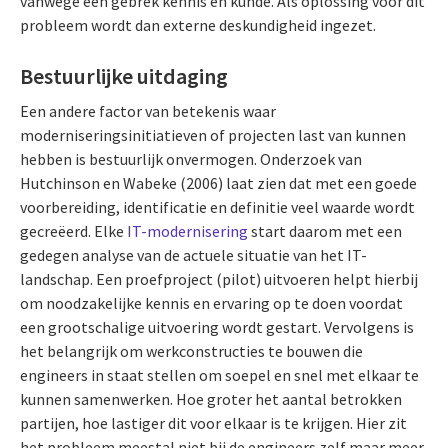
vanwege een gebrek kennis en kunde. Als oplossing voor dit
probleem wordt dan externe deskundigheid ingezet.
Bestuurlijke uitdaging
Een andere factor van betekenis waar
moderniseringsinitiatieven of projecten last van kunnen
hebben is bestuurlijk onvermogen. Onderzoek van
Hutchinson en Wabeke (2006) laat zien dat met een goede
voorbereiding, identificatie en definitie veel waarde wordt
gecreëerd. Elke
IT-modernisering
start daarom met een
gedegen analyse van de actuele situatie van het IT-
landschap. Een proefproject (pilot) uitvoeren helpt hierbij
om noodzakelijke kennis en ervaring op te doen voordat
een grootschalige uitvoering wordt gestart. Vervolgens is
het belangrijk om werkconstructies te bouwen die
engineers in staat stellen om soepel en snel met elkaar te
kunnen samenwerken. Hoe groter het aantal betrokken
partijen, hoe lastiger dit voor elkaar is te krijgen. Hier zit
het probleem meestal niet bij de engineers zelf maar meer