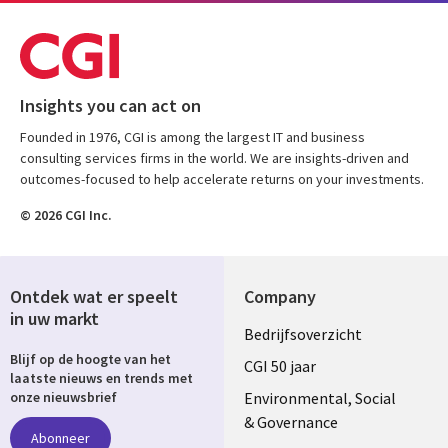
Insights you can act on
Founded in 1976, CGI is among the largest IT and business
consulting services firms in the world. We are insights-driven and
outcomes-focused to help accelerate returns on your investments.
© 2026 CGI Inc.
Ontdek wat er speelt
Company
in uw markt
Useful
Bedrijfsoverzicht
Blijf op de hoogte van het
links
CGI 50 jaar
laatste nieuws en trends met
NETHERLANDS
Environmental, Social
onze nieuwsbrief
& Governance
Abonneer