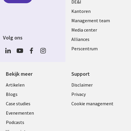
DE&I
Kantoren
Management team
Media center
Volg ons
Alliances
Social
Perscentrum
Media
NETHERLANDS
Bekijk meer
Support
Library
Legal
Artikelen
Disclaimer
Links
NETHERLANDS
Blogs
Privacy
NETHERLANDS
Case studies
Cookie management
Evenementen
Podcasts