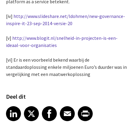
platform as a service betekent.
[iv]
http://www.slideshare.net/ldohmen/new-governance-
inspire-it-23-sep-2014-versie-20
[v]
http://www.blogit.nl/snelheid-in-projecten-is-een-
ideaal-voor-organisaties
[vi] Er is een voorbeeld bekend waarbij de
standaardoplossing enkele miljoenen Euro’s duurder was in
vergelijking met een maatwerkoplossing
Deel dit
Share article on LinkedIn
Share article on X
Share article on Facebook
Share article on Email
Share article on Print
LinkedIn
X
Facebook
Email
Print