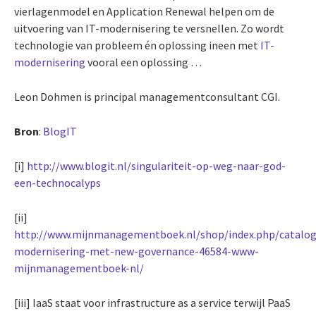
vierlagenmodel en Application Renewal helpen om de
uitvoering van IT-modernisering te versnellen. Zo wordt
technologie van probleem én oplossing ineen met
IT-
modernisering
vooral een oplossing …
Leon Dohmen is principal managementconsultant CGI.
Bron
:
BlogIT
[i]
http://www.blogit.nl/singulariteit-op-weg-naar-god-
een-technocalyps
[ii]
http://www.mijnmanagementboek.nl/shop/index.php/catalog/
modernisering-met-new-governance-46584-www-
mijnmanagementboek-nl/
[iii] IaaS staat voor infrastructure as a service terwijl PaaS