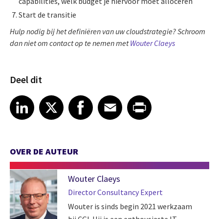
capabilities, welk budget je hiervoor moet alloceren
Start de transitie
Hulp nodig bij het definiëren van uw cloudstrategie? Schroom
dan niet om contact op te nemen met
Wouter Claeys
Deel dit
Share article on LinkedIn
Share article on X
Share article on Facebook
Share article on Email
Share article on Print
LinkedIn
X
Facebook
Email
Print
OVER DE AUTEUR
Wouter Claeys
Director Consultancy Expert
Wouter is sinds begin 2021 werkzaam
bij CGI. Hij is een enthousiaste IT-