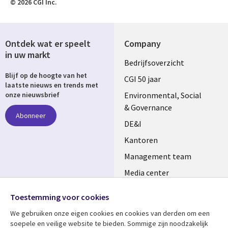
© 2026 CGI Inc.
Ontdek wat er speelt
Company
in uw markt
Useful
Bedrijfsoverzicht
Blijf op de hoogte van het
links
CGI 50 jaar
laatste nieuws en trends met
NETHERLANDS
Environmental, Social
onze nieuwsbrief
& Governance
Abonneer
DE&I
Kantoren
Management team
Media center
Volg ons
Alliances
Toestemming voor cookies
Social
Perscentrum
We gebruiken onze eigen cookies en cookies van derden om een ​​
Media
soepele en veilige website te bieden. Sommige zijn noodzakelijk
NETHERLANDS