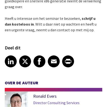
goedkopere en snellere x86 generatie neemt de verwerking
graag over.
Heeft u interesse om het seminar te bezoeken,
schrijf u
dan kosteloos in
. Wilt u daar niet op wachten en heeft u
een urgente vraag, neemt u dan contact op met mij op.
Deel dit
Share article on LinkedIn
Share article on X
Share article on Facebook
Share article on Email
Share article on Print
LinkedIn
X
Facebook
Email
Print
OVER DE AUTEUR
Ronald Evers
Director Consulting Services