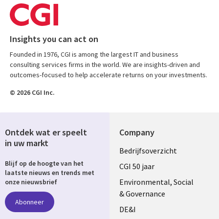
Insights you can act on
Founded in 1976, CGI is among the largest IT and business
consulting services firms in the world. We are insights-driven and
outcomes-focused to help accelerate returns on your investments.
© 2026 CGI Inc.
Ontdek wat er speelt
Company
in uw markt
Useful
Bedrijfsoverzicht
Blijf op de hoogte van het
links
CGI 50 jaar
laatste nieuws en trends met
NETHERLANDS
Environmental, Social
onze nieuwsbrief
& Governance
Abonneer
DE&I