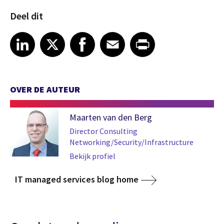
Deel dit
Share article on LinkedIn
Share article on X
Share article on Facebook
Share article on Email
Share article on Print
LinkedIn
X
Facebook
Email
Print
OVER DE AUTEUR
Maarten van den Berg
Director Consulting
Networking/Security/Infrastructure
Bekijk profiel
IT managed services blog home