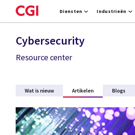
Skip
to
Diensten
Industrieën
main
content
Cybersecurity
Resource center
Wat is nieuw
Artikelen
(active tab)
Blogs