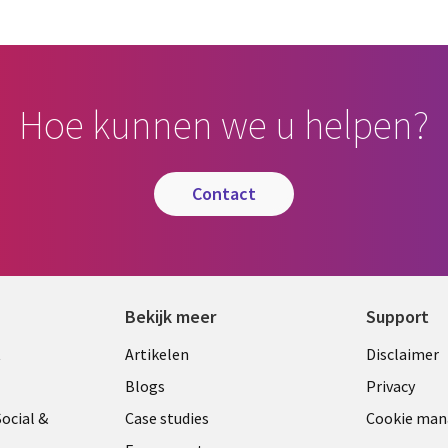
Hoe kunnen we u helpen?
contact
Bekijk meer
Support
Library
Legal
t
Artikelen
Disclaimer
Links
NETH
Blogs
Privacy
ANDS
NETHERLANDS
ocial &
Case studies
Cookie ma