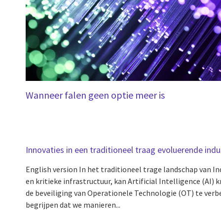
Wanneer falen geen optie meer is
Innovaties in een traditioneel traag evoluerende indu
English version In het traditioneel trage landschap van In
en kritieke infrastructuur, kan Artificial Intelligence (AI
de beveiliging van Operationele Technologie (OT) te verbe
begrijpen dat we manieren...