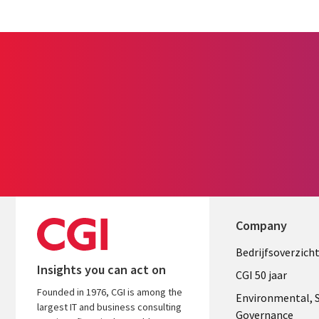
Company
Useful
Bedrijfsoverzich
Insights you can act on
links
CGI 50 jaar
Founded in 1976, CGI is among the
NETHERL
Environmental, S
largest IT and business consulting
Governance