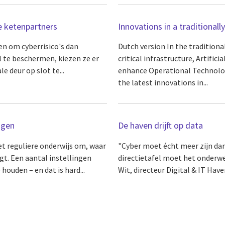
ne ketenpartners
Innovations in a traditionall
n om cyberrisico's dan
Dutch version In the traditiona
l te beschermen, kiezen ze er
critical infrastructure, Artifici
e deur op slot te...
enhance Operational Technology 
the latest innovations in...
ngen
De haven drijft op data
et reguliere onderwijs om, waar
"Cyber moet écht meer zijn dan
igt. Een aantal instellingen
directietafel moet het onderwe
ouden – en dat is hard...
Wit, directeur Digital & IT Have