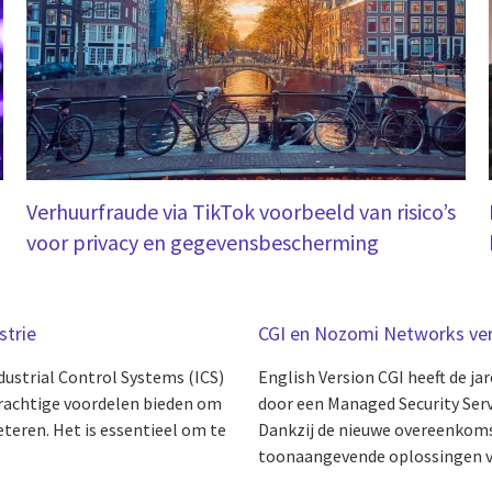
Verhuurfraude via TikTok voorbeeld van risico’s
voor privacy en gegevensbescherming
strie
CGI en Nozomi Networks ver
dustrial Control Systems (ICS)
English Version CGI heeft de 
) krachtige voordelen bieden om
door een Managed Security Ser
teren. Het is essentieel om te
Dankzij de nieuwe overeenkoms
toonaangevende oplossingen v