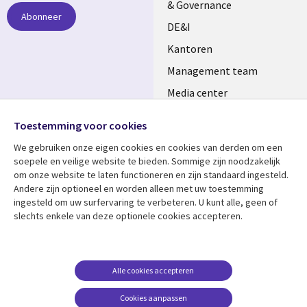
& Governance
Abonneer
DE&I
Kantoren
Management team
Media center
Volg ons
Alliances
Toestemming voor cookies
Social
Perscentrum
We gebruiken onze eigen cookies en cookies van derden om een ​​
Media
soepele en veilige website te bieden. Sommige zijn noodzakelijk
NETHERLANDS
om onze website te laten functioneren en zijn standaard ingesteld.
Andere zijn optioneel en worden alleen met uw toestemming
Bekijk meer
Support
ingesteld om uw surfervaring te verbeteren. U kunt alle, geen of
slechts enkele van deze optionele cookies accepteren.
Library
Legal
Artikelen
Disclaimer
Links
NETHERLANDS
Blogs
Privacy
NETHERLANDS
Case studies
Cookie management
Alle cookies accepteren
Evenementen
Cookies aanpassen