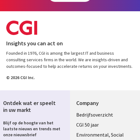
Insights you can act on
Founded in 1976, CGI is among the largest IT and business
consulting services firms in the world. We are insights-driven and
outcomes-focused to help accelerate returns on your investments.
© 2026 CGI Inc.
Ontdek wat er speelt
Company
in uw markt
Useful
Bedrijfsoverzicht
Blijf op de hoogte van het
links
CGI 50 jaar
laatste nieuws en trends met
NETHERLANDS
Environmental, Social
onze nieuwsbrief