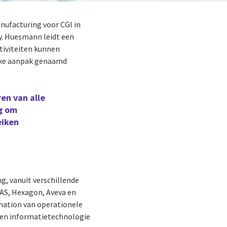
anufacturing voor CGI in
ey. Huesmann leidt een
tiviteiten kunnen
erke aanpak genaamd
en van alle
ng om
eiken
g, vanuit verschillende
SAS, Hexagon, Aveva en
mation van operationele
 en informatietechnologie