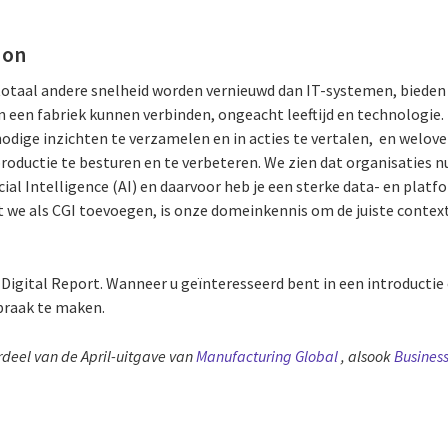
 on
otaal andere snelheid worden vernieuwd dan IT-systemen, bieden 
n een fabriek kunnen verbinden, ongeacht leeftijd en technologie. 
nodige inzichten te verzamelen en in acties te vertalen, en welov
oductie te besturen en te verbeteren. We zien dat organisaties nu
cial Intelligence (AI) en daarvoor heb je een sterke data- en plat
t we als CGI toevoegen, is onze domeinkennis om de juiste context
 Digital Report. Wanneer u geïnteresseerd bent in een introductie
spraak te maken.
erdeel van de April-uitgave van
Manufacturing Global
, alsook
Busines