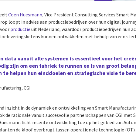
geeft
Coen Huesmann
, Vice President Consulting Services Smart M
rop loopt in advies aan productiebedrijven over hun digital journ
 voor
productie
uit Nederland, waardoor productiebedrijven hun ac
e toeleveringsketens kunnen ontwikkelen met behulp van een st
 data vanuit alle systemen is essentieel voor het creër
ig zijn om een ​​fabriek te runnen en is van groot bela
 te helpen hun einddoelen en strategische visie te ber
ufacturing, CGI
and inzicht in de dynamiek en ontwikkeling van Smart Manufacturin
ok de rationale vanuit succesvolle partnerschappen van CGI met 
 Huesmann licht recente ontwikkeling toe op het gebied van Auto
klanten de kloof overbrugt tussen operationele technologie (OT)