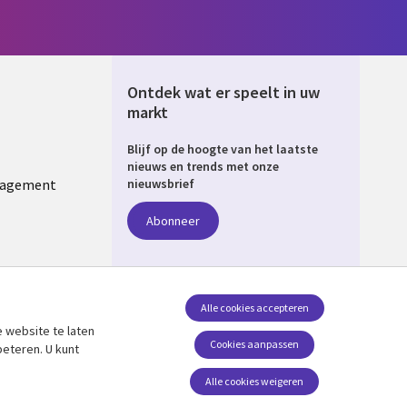
Ontdek wat er speelt in uw
markt
Blijf op de hoogte van het laatste
ERLANDS
nieuws en trends met onze
nagement
nieuwsbrief
Abonneer
Alle cookies accepteren
 website te laten
Volg ons
Cookies aanpassen
beteren. U kunt
Social Media NETHERLANDS
Alle cookies weigeren