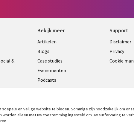
Bekijk meer
Support
Library
Legal
t
Artikelen
Disclaimer
Links
NETH
Blogs
Privacy
ANDS
NETHERLANDS
ocial &
Case studies
Cookie ma
Evenementen
Podcasts
Viewpoints
am
See more
​soepele en veilige website te bieden. Sommige zijn noodzakelijk om onze
 en worden alleen met uw toestemming ingesteld om uw surfervaring te ver
ren.