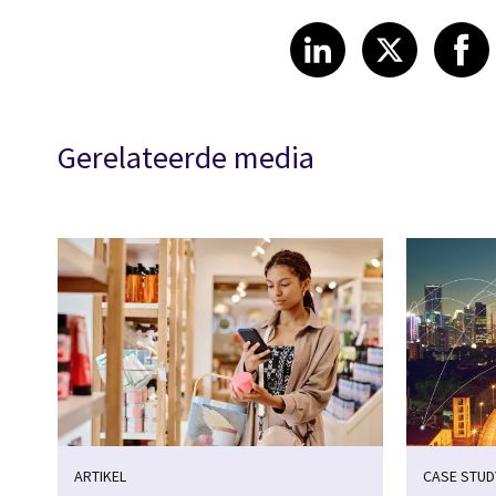
Share article
Share art
Shar
LinkedIn
X
Gerelateerde media
ARTIKEL
CASE STUD