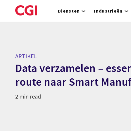
Skip
to
Diensten
Industrieën
main
content
ARTIKEL
Data verzamelen – essen
route naar Smart Manuf
2 min read