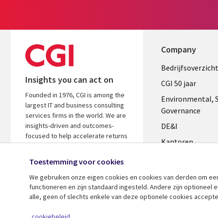
Company
Useful
Bedrijfsoverzich
Insights you can act on
links
CGI 50 jaar
Founded in 1976, CGI is among the
NETHERL
Environmental, S
largest IT and business consulting
Governance
services firms in the world. We are
insights-driven and outcomes-
DE&I
focused to help accelerate returns
Kantoren
on your investments.
Management te
Toestemming voor cookies
Media center
We gebruiken onze eigen cookies en cookies van derden om een ​
functioneren en zijn standaard ingesteld. Andere zijn optioneel
Alliances
alle, geen of slechts enkele van deze optionele cookies accepte
Perscentrum
© 2026 CGI Inc.
cookiebeleid