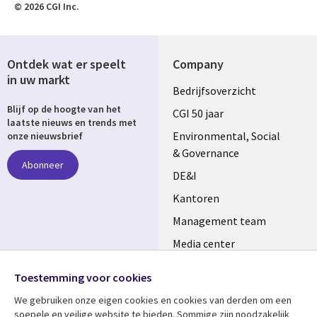
© 2026 CGI Inc.
Ontdek wat er speelt
Company
in uw markt
Useful
Bedrijfsoverzicht
Blijf op de hoogte van het
links
CGI 50 jaar
laatste nieuws en trends met
NETHERLANDS
Environmental, Social
onze nieuwsbrief
& Governance
Abonneer
DE&I
Kantoren
Management team
Media center
Volg ons
Alliances
Toestemming voor cookies
Social
Perscentrum
We gebruiken onze eigen cookies en cookies van derden om een ​​
Media
soepele en veilige website te bieden. Sommige zijn noodzakelijk