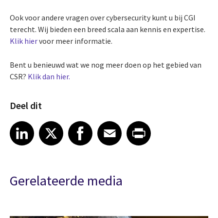
Ook voor andere vragen over cybersecurity kunt u bij CGI
terecht. Wij bieden een breed scala aan kennis en expertise.
Klik hier
voor meer informatie.
Bent u benieuwd wat we nog meer doen op het gebied van
CSR?
Klik dan hier.
Deel dit
Share article on LinkedIn
Share article on X
Share article on Facebook
Share article on Email
Share article on Print
LinkedIn
X
Facebook
Email
Print
Gerelateerde media