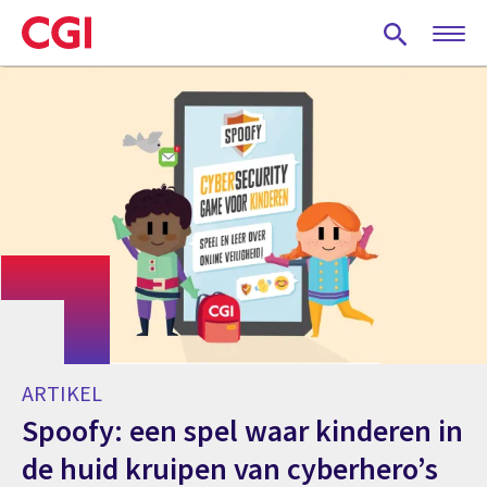
Skip
to
main
content
ARTIKEL
Spoofy: een spel waar kinderen in
de huid kruipen van cyberhero’s