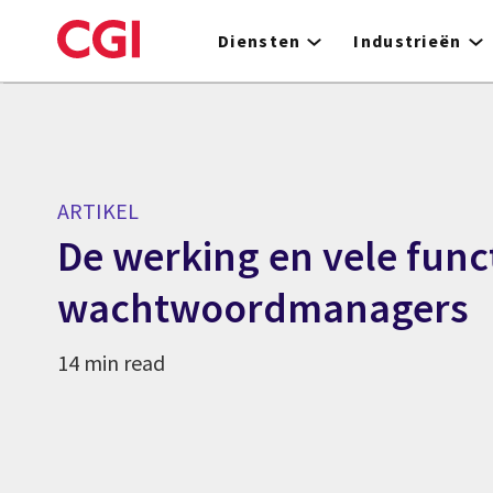
Skip
to
Diensten
Industrieën
main
content
ARTIKEL
De werking en vele func
wachtwoordmanagers
14 min read