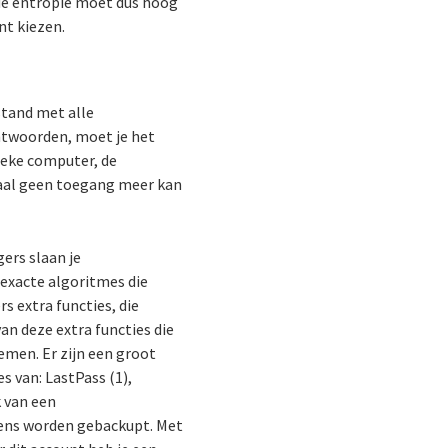
 de entropie moet dus hoog
t kiezen.
tand met alle
chtwoorden, moet je het
ieke computer, de
maal geen toegang meer kan
ers slaan je
exacte algoritmes die
 extra functies, die
n deze extra functies die
men. Er zijn een groot
 van: LastPass (1),
 van een
vens worden gebackupt. Met