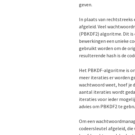
geven.
In plaats van rechtstreeks
afgeleid. Veel wachtwoord
(PBKDF2) algoritme. Dit is
bewerkingen een unieke cod
gebruikt worden om de orig
resulterende hash is de co
Het PBKDF-algoritme is on
meer iteraties er worden g
wachtwoord weet, hoef je de
aantal iteraties wordt ged
iteraties voor ieder moge
advies om PBKDF2 te gebrui
Om een wachtwoordmanager
codeersleutel afgeleid, di