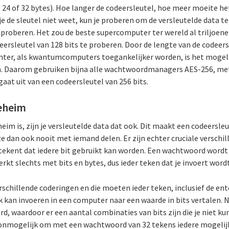
16, 24 of 32 bytes). Hoe langer de codeersleutel, hoe meer moeite he
 je de sleutel niet weet, kun je proberen om de versleutelde data t
 proberen. Het zou de beste supercomputer ter wereld al triljoene
ersleutel van 128 bits te proberen. Door de lengte van de codeers
chter, als kwantumcomputers toegankelijker worden, is het mogelij
. Daarom gebruiken bijna alle wachtwoordmanagers AES-256, met
l gaat uit van een codeersleutel van 256 bits.
geheim
eim is, zijn je versleutelde data dat ook. Dit maakt een codeersle
 dan ook nooit met iemand delen. Er zijn echter cruciale verschil
betekent dat iedere bit gebruikt kan worden. Een wachtwoord wordt
kt slechts met bits en bytes, dus ieder teken dat je invoert wordt
schillende coderingen en die moeten ieder teken, inclusief de ent
k kan invoeren in een computer naar een waarde in bits vertalen. N
, waardoor er een aantal combinaties van bits zijn die je niet ku
 onmogelijk om met een wachtwoord van 32 tekens iedere mogelijk