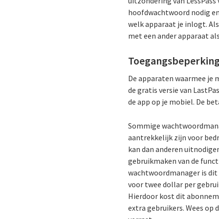
uitzondering van LessPass 
hoofdwachtwoord nodig en 
welk apparaat je inlogt. A
met een ander apparaat al
Toegangsbeperkin
De apparaten waarmee je m
de gratis versie van LastPa
de app op je mobiel. De bet
Sommige wachtwoordmanager
aantrekkelijk zijn voor be
kan dan anderen uitnodigen
gebruikmaken van de functi
wachtwoordmanager is dit 
voor twee dollar per gebrui
Hierdoor kost dit abonneme
extra gebruikers. Wees op 