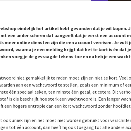
 webshop eindelijk het artikel hebt gevonden dat je wil kopen. J
mt een ander scherm dat aangeeft dat je eerst een account 
s meer online diensten zijn die een account vereisen. Je vult j
ord, waarna je een melding krijgt dat het te kort is én dat j
denken voeg je de gevraagde tekens toe en nu heb je een wach
twoord niet gemakkelijk te raden moet zijn en niet te kort. Veel o
rwaarden aan een wachtwoord te stellen, zoals een minimum of 
te één speciaal teken, ten minste één getal, et cetera. Dit verho
af is die beschrijft hoe sterk een wachtwoord is. Een langer wa
ft een hogere entropie dan een kort wachtwoord zonder hoofdlet
ook uniek zijn en het moet niet worden gebruikt voor verschillen
gen tot één account, dan heeft hij ook toegang tot alle andere ac