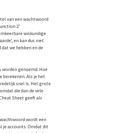
utel van een wachtwoord
unction 2’
nomkeerbare wiskundige
arde’, en kan dus niet
rd dat we hebben en de
es worden genoemd. Hoe
 berekenen. Als je het
edelijk snel is. Het grote
omdat die dan de vele
heat Sheet geeft als
dwachtwoord wordt een
l je accounts. Omdat dit