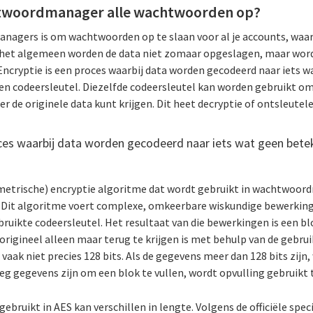
htwoordmanager alle wachtwoorden op?
agers is om wachtwoorden op te slaan voor al je accounts, waard
er het algemeen worden de data niet zomaar opgeslagen, maar word
Encryptie is een proces waarbij data worden gecodeerd naar iets 
een codeersleutel. Diezelfde codeersleutel kan worden gebruikt o
er de originele data kunt krijgen. Dit heet decryptie of ontsleutele
oces waarbij data worden gecodeerd naar iets wat geen bete
etrische) encryptie algoritme dat wordt gebruikt in wachtwoord
. Dit algoritme voert complexe, omkeerbare wiskundige bewerking
ebruikte codeersleutel. Het resultaat van die bewerkingen is een bl
 origineel alleen maar terug te krijgen is met behulp van de gebrui
 vaak niet precies 128 bits. Als de gegevens meer dan 128 bits zijn
eg gegevens zijn om een blok te vullen, wordt opvulling gebruikt t
gebruikt in AES kan verschillen in lengte. Volgens de officiële spec