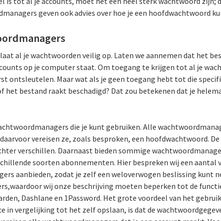
 is tot al je accounts, moet het een heel sterk wachtwoord zijn;
dmanagers geven ook advies over hoe je een hoofdwachtwoord kun
oordmanagers
at al je wachtwoorden veilig op. Laten we aannemen dat het bes
ccounts op je computer staat. Om toegang te krijgen tot al je wa
st ontsleutelen. Maar wat als je geen toegang hebt tot die specif
f het bestand raakt beschadigd? Dat zou betekenen dat je hele
 wachtwoordmanagers die je kunt gebruiken. Alle wachtwoordmanag
daarvoor vereisen ze, zoals besproken, een hoofdwachtwoord. De 
chter verschillen. Daarnaast bieden sommige wachtwoordmanagers
hillende soorten abonnementen. Hier bespreken wij een aantal va
s aanbieden, zodat je zelf een weloverwogen beslissing kunt ne
,waardoor wij onze beschrijving moeten beperken tot de functies
rden, Dashlane en 1Password. Het grote voordeel van het gebruik
 in vergelijking tot het zelf opslaan, is dat de wachtwoordgege