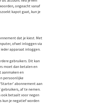
 dit account heb je een
twoorden, ongeacht vanaf
pzoekt kapot gaat, kun je
nnement dat je kiest. Met
mputer, ofwel inloggen via
f ieder apparaat inloggen.
ere gebruikers. Dit kan
ers moet dan betalen en
unt aanmaken en
n persoonlijke
 ‘Starter’ abonnement aan
f gebruikers, af te nemen.
n ook betaalt voor negen
s kun je negatief worden