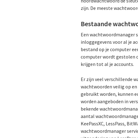
hoofdwachtwoord de sleutel
zijn. De meeste wachtwoor
Bestaande wachtw
Een wachtwoordmanager sla
inloggegevens voor al je a
bestand op je computer eer
computer wordt gestolen o
krijgen tot al je accounts.
Er zijn veel verschillende
wachtwoorden veilig op en 
gebruikt worden, kunnen e
worden aangeboden in versc
bekende wachtwoordmanager
aantal wachtwoordmanagers
KeePassXC, LessPass, BitWa
wachtwoordmanager service