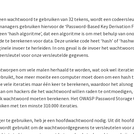
 een wachtwoord te gebruiken van 32 tekens, wordt een codeersle
managers gebruiken hiervoor de ‘Password-Based Key Derivation F
 een ‘hash algoritme’, dat een algoritme is om met behulp van o
e te berekenen voor data. Deze unieke code heet ‘hash’ of ‘hashwa
inele invoer te herleiden. In ons geval is de invoer het wachtwoo
deersleutel voor onze versleutelde gegevens.
tworpen om vele malen herhaald te worden, wat ook wel iterati
ebruikt, hoe meer moeite een computer moet doen om een hash te
 vele iteraties maar één keer te berekenen, waardoor het alsnog r
aan om hackers die het wachtwoord willen raden te ontmoedigen, 
lijk wachtwoord moeten berekenen. Het OWASP Password Storage C
ken met ten minste 310.000 iteraties.
 te gebruiken, heb je een hoofdwachtwoord nodig. Uit dit hoof
e wordt gebruikt om de wachtwoordgegevens te versleutelen voor a