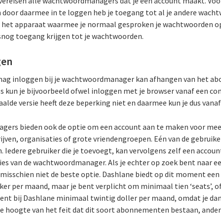
vereisen alle wachtwoordmanagers dat je een account maakt. Voor
door daarmee in te loggen heb je toegang tot al je andere wach
ls het apparaat waarmee je normaal gesproken je wachtwoorden o
snog toegang krijgen tot je wachtwoorden.
gen
ag inloggen bij je wachtwoordmanager kan afhangen van het abo
ss kun je bijvoorbeeld ofwel inloggen met je browser vanaf een co
aalde versie heeft deze beperking niet en daarmee kun je dus vana
s bieden ook de optie om een account aan te maken voor meerd
drijven, organisaties of grote vriendengroepen. Eén van de gebruik
. Iedere gebruiker die je toevoegt, kan vervolgens zelf een acco
es van de wachtwoordmanager. Als je echter op zoek bent naar ee
misschien niet de beste optie. Dashlane biedt op dit moment een
ker per maand, maar je bent verplicht om minimaal tien ‘seats’, o
nt bij Dashlane minimaal twintig doller per maand, omdat je da
de hoogte van het feit dat dit soort abonnementen bestaan, ander