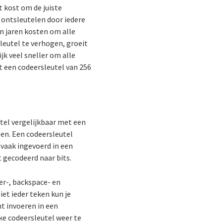
t kost om de juiste
e ontsleutelen door iedere
n jaren kosten om alle
leutel te verhogen, groeit
k veel sneller om alle
 een codeersleutel van 256
utel vergelijkbaar met een
len. Een codeersleutel
 vaak ingevoerd in een
 gecodeerd naar bits.
er-, backspace- en
iet ieder teken kun je
nt invoeren in een
e codeersleutel weer te