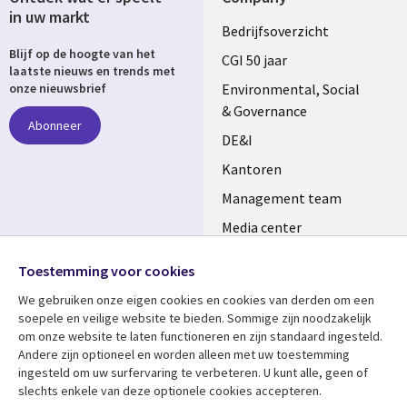
in uw markt
Useful
Bedrijfsoverzicht
Blijf op de hoogte van het
links
CGI 50 jaar
laatste nieuws en trends met
NETHERLANDS
Environmental, Social
onze nieuwsbrief
& Governance
Abonneer
DE&I
Kantoren
Management team
Media center
Volg ons
Alliances
Toestemming voor cookies
Social
Perscentrum
We gebruiken onze eigen cookies en cookies van derden om een ​​
Media
soepele en veilige website te bieden. Sommige zijn noodzakelijk
NETHERLANDS
om onze website te laten functioneren en zijn standaard ingesteld.
Andere zijn optioneel en worden alleen met uw toestemming
Bekijk meer
Support
ingesteld om uw surfervaring te verbeteren. U kunt alle, geen of
slechts enkele van deze optionele cookies accepteren.
Library
Legal
Artikelen
Disclaimer