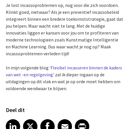
Je lost incassoproblemen op, nog voor die zich voordoen.
Klinkt goed, nietwaar? Als je een preventief incassobeleid
integreert binnen een bredere toekomststrategie, gaat dat
jou helpen. Maar wacht niet te lang. Met de huidige
innovaties liggen er kansen voor jou om te profiteren van
moderne technologieën zoals Kunstmatige Intelligentie
en Machine Learning. Dus waar wacht je nog op? Maak
incassoproblemen verleden tijd!
In mijn volgende blog
‘Flexibel incasseren binnen de kaders
van wet -en regelgeving’
zal ik dieper ingaan op de
uitdagingen op dit vlak en wat je op orde moet hebben om
voldoende wendwaar te blijven.
Deel dit
Share article on LinkedIn
Share article on X
Share article on Facebook
Share article on Email
Share article on Print
LinkedIn
X
Facebook
Email
Print