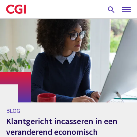
Skip
to
main
content
BLOG
Klantgericht incasseren in een
veranderend economisch