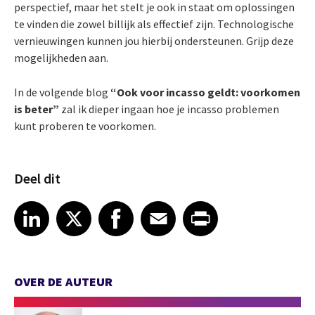
perspectief, maar het stelt je ook in staat om oplossingen
te vinden die zowel billijk als effectief zijn. Technologische
vernieuwingen kunnen jou hierbij ondersteunen. Grijp deze
mogelijkheden aan.
In de volgende blog
“Ook voor incasso geldt: voorkomen
is beter”
zal ik dieper ingaan hoe je incasso problemen
kunt proberen te voorkomen.
Deel dit
Share article on LinkedIn
Share article on X
Share article on Facebook
Share article on Email
Share article on Print
LinkedIn
X
Facebook
Email
Print
OVER DE AUTEUR