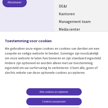
Abonneer
DE&I
Kantoren
Management team
Media center
Volg ons
Alliances
Toestemming voor cookies
Social
Perscentrum
We gebruiken onze eigen cookies en cookies van derden om een ​​
Media
soepele en veilige website te bieden. Sommige zijn noodzakelijk
NETHERLANDS
om onze website te laten functioneren en zijn standaard ingesteld.
Andere zijn optioneel en worden alleen met uw toestemming
Bekijk meer
Support
ingesteld om uw surfervaring te verbeteren. U kunt alle, geen of
slechts enkele van deze optionele cookies accepteren.
Library
Legal
Artikelen
Disclaimer
Links
NETHERLANDS
Blogs
Privacy
NETHERLANDS
Case studies
Cookie management
Alle cookies accepteren
Evenementen
Cookies aanpassen
Podcasts