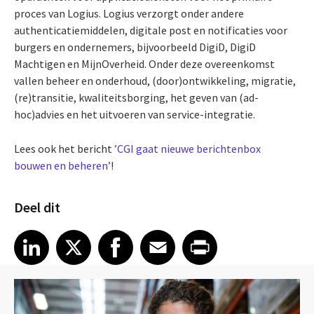
proces van Logius. Logius verzorgt onder andere
authenticatiemiddelen, digitale post en notificaties voor
burgers en ondernemers, bijvoorbeeld DigiD, DigiD
Machtigen en MijnOverheid. Onder deze overeenkomst
vallen beheer en onderhoud, (door)ontwikkeling, migratie,
(re)transitie, kwaliteitsborging, het geven van (ad-
hoc)advies en het uitvoeren van service-integratie.
Lees ook het bericht
’CGI gaat nieuwe berichtenbox
bouwen en beheren’
!
Deel dit
Share article on LinkedIn
Share article on X
Share article on Facebook
Share article on Email
Share article on Print
LinkedIn
X
Facebook
Email
Print