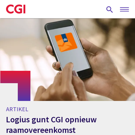
Skip
to
main
content
ARTIKEL
Logius gunt CGI opnieuw
raamovereenkomst