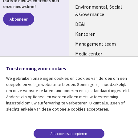
laatste nieuws en trends met
NETHERLANDS
Environmental, Social
onze nieuwsbrief
& Governance
Abonneer
DE&I
Kantoren
Management team
Media center
Volg ons
Alliances
Toestemming voor cookies
Social
Perscentrum
We gebruiken onze eigen cookies en cookies van derden om een ​​
Media
soepele en veilige website te bieden. Sommige zijn noodzakelijk
NETHERLANDS
om onze website te laten functioneren en zijn standaard ingesteld.
Andere zijn optioneel en worden alleen met uw toestemming
Bekijk meer
Support
ingesteld om uw surfervaring te verbeteren. U kunt alle, geen of
slechts enkele van deze optionele cookies accepteren.
Library
Legal
Artikelen
Disclaimer
Links
NETHERLANDS
Blogs
Privacy
NETHERLANDS
Case studies
Cookie management
Alle cookies accepteren