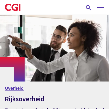
Skip
to
main
content
Overheid
Rijksoverheid