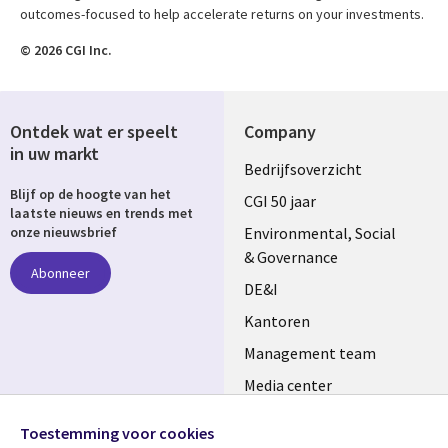
outcomes-focused to help accelerate returns on your investments.
© 2026 CGI Inc.
Ontdek wat er speelt
Company
in uw markt
Useful
Bedrijfsoverzicht
Blijf op de hoogte van het
links
CGI 50 jaar
laatste nieuws en trends met
NETHERLANDS
Environmental, Social
onze nieuwsbrief
& Governance
Abonneer
DE&I
Kantoren
Management team
Media center
Volg ons
Alliances
Toestemming voor cookies