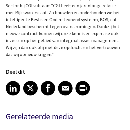
Sector bij CGI vult aan: “CGI heeft een jarenlange relatie
met Rijkswaterstaat. Zo bouwden en onderhouden we het
intelligente Beslis en Ondersteunend systeem, BOS, dat
Nederland beschermt tegen overstromingen. Dankzij het
nieuwe contract kunnen wij onze kennis en expertise ook
inzetten op het gebied van integraal asset management.
Wij zijn dan ook blij met deze opdracht en het vertrouwen
dat wij opnieuw krijgen.”
Deel dit
Share article on LinkedIn
Share article on X
Share article on Facebook
Share article on Email
Share article on Print
LinkedIn
X
Facebook
Email
Print
Gerelateerde media