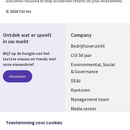
outcomes-focused to help accelerate returns on your investments.
© 2026 CGI Inc.
Ontdek wat er speelt
Company
in uw markt
Useful
Bedrijfsoverzicht
Blijf op de hoogte van het
links
CGI 50 jaar
laatste nieuws en trends met
NETHERLANDS
Environmental, Social
onze nieuwsbrief
& Governance
Abonneer
DE&I
Kantoren
Management team
Media center
Volg ons
Alliances
Toestemming voor cookies
Social
Perscentrum