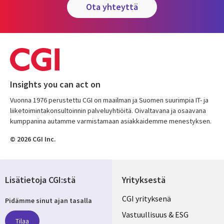
ota yhteyttä
Insights you can act on
Vuonna 1976 perustettu CGI on maailman ja Suomen suurimpia IT- ja
liiketoimintakonsultoinnin palveluyhtiöitä. Oivaltavana ja osaavana
kumppanina autamme varmistamaan asiakkaidemme menestyksen.
© 2026 CGI Inc.
Lisätietoja CGI:stä
Yrityksestä
Useful
CGI yrityksenä
Pidämme sinut ajan tasalla
links
Vastuullisuus & ESG
Tilaa