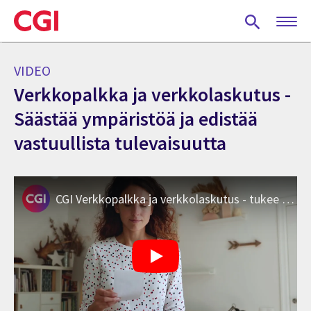
Skip
to
main
content
VIDEO
Verkkopalkka ja verkkolaskutus -
Säästää ympäristöä ja edistää
vastuullista tulevaisuutta
CGI Verkkopalkka ja verkkolaskutus - tukee ympäristöä ja vastuullista tulevaisuutta