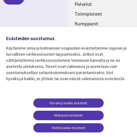
FINLAND
Palvelut
Toimipisteet
Kumppanit
Seuraa meitä
Uutishuone
Evästeiden suostumus
Social
Ura CGI:llä
Käytämme omia ja kolmannen osapuolen evästeitämme sujuvan ja
Media
turvallisen verkkosivuston tarjoamiseksi. Jotkut ovat
FINLAND
välttämättömiä verkkosivustomme toiminnan kannalta ja ne on
asetettu oletuksena. Toiset ovat valinnaisia ​​ja asetetaan vain
Resurssikeskus
Lisätietoa
suostumuksellasi selauskokemuksesi parantamiseksi. Voit
hyväksyä kaikki, ei yhtään tai osan näistä valinnaisista evästeistä.
Library
Legal
Asiakastarinat
Tietosuoja
Links
FINLAND
Artikkelit
Tietosuojaseloste
FINLAND
Blogit
Käyttöehdot
Hyväksy kaikki evästeet
Tapahtumat
Yhteystiedot
Mukauta evästeet
Podcastit
Evästeasetuksesi
Kiellä kaikki evästeet
Viewpoints