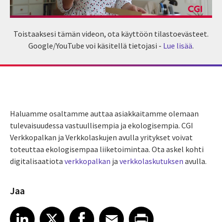
Toistaaksesi tämän videon, ota käyttöön tilastoevästeet.
Google/YouTube voi käsitellä tietojasi -
Lue lisää
.
Haluamme osaltamme auttaa asiakkaitamme olemaan
tulevaisuudessa vastuullisempia ja ekologisempia. CGI
Verkkopalkan ja Verkkolaskujen avulla yritykset voivat
toteuttaa ekologisempaa liiketoimintaa. Ota askel kohti
digitalisaatiota
verkkopalkan
ja
verkkolaskutuksen
avulla.
Jaa
Share article on LinkedIn
Share article on X
Share article on Facebook
Share article on Email
Share article on Print
LinkedIn
X
Facebook
Email
Print