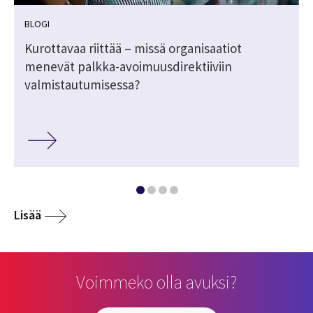
BLOGI
Kurottavaa riittää – missä organisaatiot
menevät palkka-avoimuusdirektiiviin
valmistautumisessa?
Lisää
Voimmeko olla avuksi?