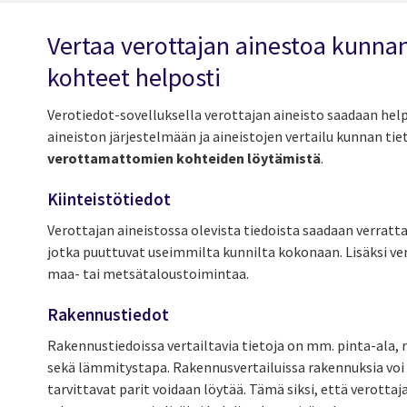
Vertaa verottajan ainestoa kunnan
kohteet helposti
Verotiedot-sovelluksella verottajan aineisto saadaan hel
aineiston järjestelmään ja aineistojen vertailu kunnan t
verottamattomien kohteiden löytämistä
.
Kiinteistötiedot
Verottajan aineistossa olevista tiedoista saadaan verratta
jotka puuttuvat useimmilta kunnilta kokonaan. Lisäksi ver
maa- tai metsätaloustoimintaa.
Rakennustiedot
Rakennustiedoissa vertailtavia tietoja on mm. pinta-ala, 
sekä lämmitystapa. Rakennusvertailuissa rakennuksia voi va
tarvittavat parit voidaan löytää. Tämä siksi, että verotta