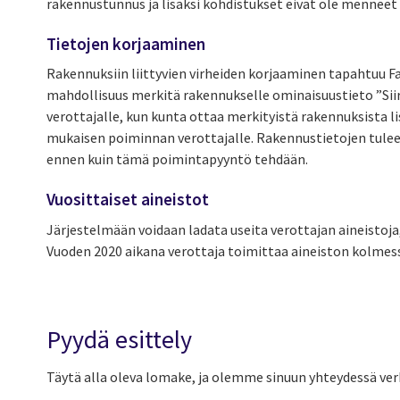
rakennustunnus ja lisäksi kohdistukset eivät ole menneet 
Tietojen korjaaminen
Rakennuksiin liittyvien virheiden korjaaminen tapahtuu F
mahdollisuus merkitä rakennukselle ominaisuustieto ”Siirr
verottajalle, kun kunta ottaa merkityistä rakennuksista li
mukaisen poiminnan verottajalle. Rakennustietojen tulee o
ennen kuin tämä poimintapyyntö tehdään.
Vuosittaiset aineistot
Järjestelmään voidaan ladata useita verottajan aineistoj
Vuoden 2020 aikana verottaja toimittaa aineiston kolmess
Pyydä esittely
Täytä alla oleva lomake, ja olemme sinuun yhteydessä v