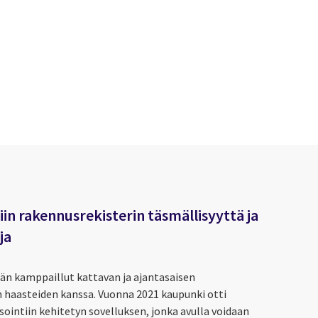
iin rakennusrekisterin täsmällisyyttä ja
ja
ään kamppaillut kattavan ja ajantasaisen
n haasteiden kanssa. Vuonna 2021 kaupunki otti
ointiin kehitetyn sovelluksen, jonka avulla voidaan