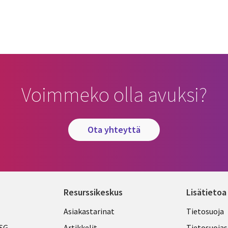
cebook
n Email
cle on Print
Voimmeko olla avuksi?
ota yhteyttä
Resurssikeskus
Lisätietoa
Library
Legal
Asiakastarinat
Tietosuoja
ESG
Artikkelit
Tietosuojas