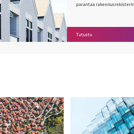
parantaa rakennusrekisterin
Ikaalisissa parannett
Tutustu