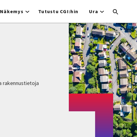
Näkemys
Tutustu CGI:hin
Ura
ja rakennustietoja