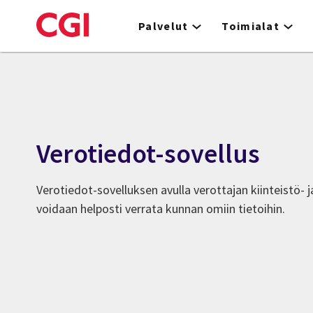
Skip
to
Palvelut
Toimialat
main
content
Verotiedot-sovellus
Verotiedot-sovelluksen avulla verottajan kiinteistö- 
voidaan helposti verrata kunnan omiin tietoihin.