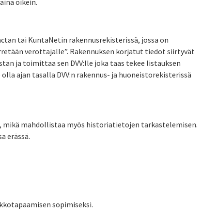
aina oikein.
actan tai KuntaNetin rakennusrekisterissä, jossa on
etään verottajalle”. Rakennuksen korjatut tiedot siirtyvät
stan ja toimittaa sen DVV:lle joka taas tekee listauksen
lla ajan tasalla DVV:n rakennus- ja huoneistorekisterissä
a, mikä mahdollistaa myös historiatietojen tarkastelemisen.
a erässä.
erkkotapaamisen sopimiseksi.