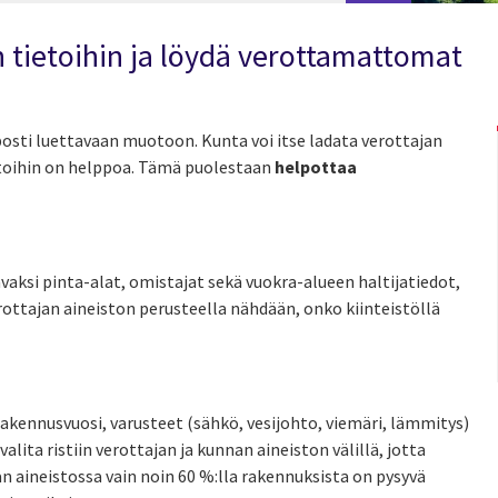
 tietoihin ja löydä verottamattomat
posti luettavaan muotoon. Kunta voi itse ladata verottajan
ietoihin on helppoa. Tämä puolestaan
helpottaa
vaksi pinta-alat, omistajat sekä vuokra-alueen haltijatiedot,
ottajan aineiston perusteella nähdään, onko kiinteistöllä
rakennusvuosi, varusteet (sähkö, vesijohto, viemäri, lämmitys)
lita ristiin verottajan ja kunnan aineiston välillä, jotta
jan aineistossa vain noin 60 %:lla rakennuksista on pysyvä