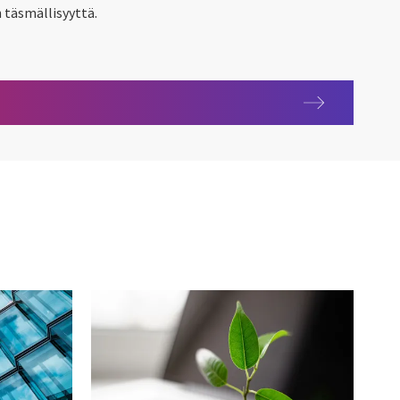
 täsmällisyyttä.
iin rakennusrekisterin täsmällisyyttä ja saatiin lisää verotuloja