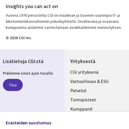
Insights you can act on
Vuonna 1976 perustettu CGI on maailman ja Suomen suurimpia IT- ja
liiketoimintakonsultoinnin palveluyhtiöitä. Oivaltavana ja osaavana
kumppanina autamme varmistamaan asiakkaidemme menestyksen.
© 2026 CGI Inc.
Lisätietoja CGI:stä
Yrityksestä
Useful
CGI yrityksenä
Pidämme sinut ajan tasalla
links
Vastuullisuus & ESG
Tilaa
FINLAND
Palvelut
Toimipisteet
Kumppanit
Seuraa meitä
Uutishuone
Evästeiden suostumus
Social
Ura CGI:llä