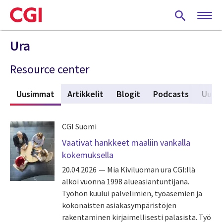
Skip
to
main
content
Ura
Resource center
Uusimmat
(active tab)
Artikkelit
Blogit
Podcasts
Uuti
CGI Suomi
Vaativat hankkeet maaliin vankalla
kokemuksella
20.04.2026
Mia Kiviluoman ura CGI:llä
alkoi vuonna 1998 alueasiantuntijana.
Työhön kuului palvelimien, työasemien ja
kokonaisten asiakasympäristöjen
rakentaminen kirjaimellisesti palasista. Työ