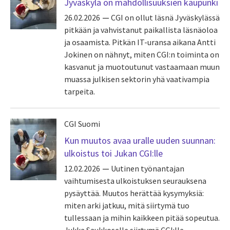
Jyväskylä on mahdollisuuksien kaupunki
26.02.2026
CGI on ollut läsnä Jyväskylässä
pitkään ja vahvistanut paikallista läsnäoloa
ja osaamista. Pitkän IT-uransa aikana Antti
Jokinen on nähnyt, miten CGI:n toiminta on
kasvanut ja muotoutunut vastaamaan muun
muassa julkisen sektorin yhä vaativampia
tarpeita.
CGI Suomi
Kun muutos avaa uralle uuden suunnan:
ulkoistus toi Jukan CGI:lle
12.02.2026
Uutinen työnantajan
vaihtumisesta ulkoistuksen seurauksena
pysäyttää. Muutos herättää kysymyksiä:
miten arki jatkuu, mitä siirtymä tuo
tullessaan ja mihin kaikkeen pitää sopeutua.