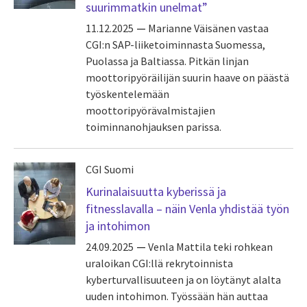
suurimmatkin unelmat”
11.12.2025
Marianne Väisänen vastaa
CGI:n SAP-liiketoiminnasta Suomessa,
Puolassa ja Baltiassa. Pitkän linjan
moottoripyöräilijän suurin haave on päästä
työskentelemään
moottoripyörävalmistajien
toiminnanohjauksen parissa.
CGI Suomi
Kurinalaisuutta kyberissä ja
fitnesslavalla – näin Venla yhdistää työn
ja intohimon
24.09.2025
Venla Mattila teki rohkean
uraloikan CGI:llä rekrytoinnista
kyberturvallisuuteen ja on löytänyt alalta
uuden intohimon. Työssään hän auttaa