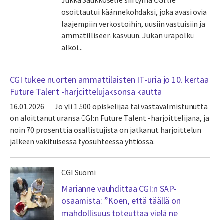
Jukka Saukkoselle siirtymä CGI:lle
osoittautui käännekohdaksi, joka avasi ovia
laajempiin verkostoihin, uusiin vastuisiin ja
ammatilliseen kasvuun. Jukan urapolku
alkoi...
CGI tukee nuorten ammattilaisten IT-uria jo 10. kertaa
Future Talent -harjoittelujaksonsa kautta
16.01.2026
Jo yli 1 500 opiskelijaa tai vastavalmistunutta
on aloittanut uransa CGI:n Future Talent -harjoittelijana, ja
noin 70 prosenttia osallistujista on jatkanut harjoittelun
jälkeen vakituisessa työsuhteessa yhtiössä.
CGI Suomi
Marianne vauhdittaa CGI:n SAP-
osaamista: ”Koen, että täällä on
mahdollisuus toteuttaa vielä ne