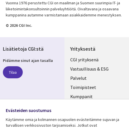
Vuonna 1976 perustettu CGI on maailman ja Suomen suurimpia IT- ja
liiketoimintakonsultoinnin palveluyhtiöitä. Oivaltavana ja osaavana
kumppanina autamme varmistamaan asiakkaidemme menestyksen.
© 2026 CGI Inc.
Lisätietoja CGI:stä
Yrityksestä
Useful
CGI yrityksenä
Pidämme sinut ajan tasalla
links
Vastuullisuus & ESG
Tilaa
FINLAND
Palvelut
Toimipisteet
Kumppanit
Seuraa meitä
Uutishuone
Evästeiden suostumus
Social
Ura CGI:llä
Käytämme omia ja kolmannen osapuolen evästeitämme sujuvan ja
Media
turvallisen verkkosivuston tarjoamiseksi. Jotkut ovat
FINLAND