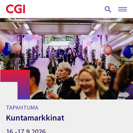
Skip
to
main
content
TAPAHTUMA
Kuntamarkkinat
16.-17.9.2026