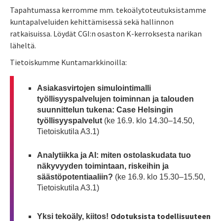
Tapahtumassa kerromme mm. tekoälytoteutuksistamme
kuntapalveluiden kehittämisessä sekä hallinnon
ratkaisuissa. Löydät CGI:n osaston K-kerroksesta narikan
läheltä.
Tietoiskumme Kuntamarkkinoilla:
Asiakasvirtojen simulointimalli
työllisyyspalvelujen toiminnan ja talouden
suunnittelun tukena: Case Helsingin
työllisyyspalvelut
(ke 16.9. klo 14.30–14.50,
Tietoiskutila A3.1)
Analytiikka ja AI: miten ostolaskudata tuo
näkyvyyden toimintaan, riskeihin ja
säästöpotentiaaliin?
(ke 16.9. klo 15.30–15.50,
Tietoiskutila A3.1)
Odotuksista todellisuuteen
Yksi tekoäly, kiitos!