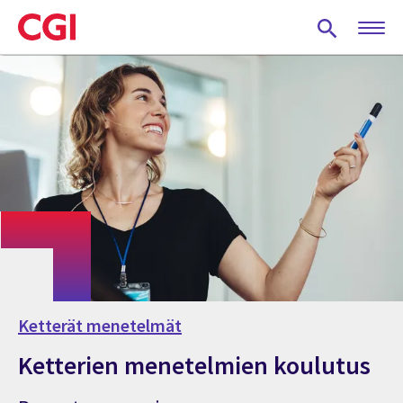
Skip
to
main
content
Ketterät menetelmät
Ketterien menetelmien koulutus