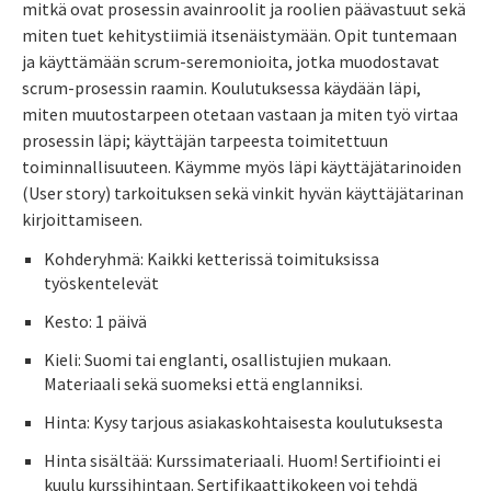
mitkä ovat prosessin avainroolit ja roolien päävastuut sekä
miten tuet kehitystiimiä itsenäistymään. Opit tuntemaan
ja käyttämään scrum-seremonioita, jotka muodostavat
scrum-prosessin raamin. Koulutuksessa käydään läpi,
miten muutostarpeen otetaan vastaan ja miten työ virtaa
prosessin läpi; käyttäjän tarpeesta toimitettuun
toiminnallisuuteen. Käymme myös läpi käyttäjätarinoiden
(User story) tarkoituksen sekä vinkit hyvän käyttäjätarinan
kirjoittamiseen.
Kohderyhmä: Kaikki ketterissä toimituksissa
työskentelevät
Kesto: 1 päivä
Kieli: Suomi tai englanti, osallistujien mukaan.
Materiaali sekä suomeksi että englanniksi.
Hinta: Kysy tarjous asiakaskohtaisesta koulutuksesta
Hinta sisältää: Kurssimateriaali. Huom! Sertifiointi ei
kuulu kurssihintaan. Sertifikaattikokeen voi tehdä