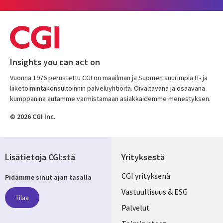
Insights you can act on
Vuonna 1976 perustettu CGI on maailman ja Suomen suurimpia IT- ja
liiketoimintakonsultoinnin palveluyhtiöitä. Oivaltavana ja osaavana
kumppanina autamme varmistamaan asiakkaidemme menestyksen.
© 2026 CGI Inc.
Lisätietoja CGI:stä
Yrityksestä
Useful
CGI yrityksenä
Pidämme sinut ajan tasalla
links
Vastuullisuus & ESG
Tilaa
FINLAND
Palvelut