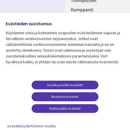
Toimipisteet
Kumppanit
Seuraa meitä
Uutishuone
Evästeiden suostumus
Social
Ura CGI:llä
Käytämme omia ja kolmannen osapuolen evästeitämme sujuvan ja
Media
turvallisen verkkosivuston tarjoamiseksi. Jotkut ovat
FINLAND
välttämättömiä verkkosivustomme toiminnan kannalta ja ne on
asetettu oletuksena. Toiset ovat valinnaisia ​​ja asetetaan vain
Resurssikeskus
Lisätietoa
suostumuksellasi selauskokemuksesi parantamiseksi. Voit
hyväksyä kaikki, ei yhtään tai osan näistä valinnaisista evästeistä.
Library
Legal
Asiakastarinat
Tietosuoja
Links
FINLAND
Artikkelit
Tietosuojaseloste
FINLAND
Blogit
Käyttöehdot
Hyväksy kaikki evästeet
Tapahtumat
Yhteystiedot
Mukauta evästeet
Podcastit
Evästeasetuksesi
Kiellä kaikki evästeet
Viewpoints
Katso lisää
evästekäytäntömme sivulta