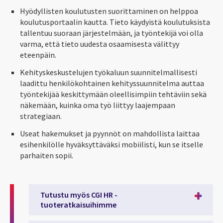
Hyödyllisten koulutusten suorittaminen on helppoa
koulutusportaalin kautta. Tieto käydyistä koulutuksista
tallentuu suoraan järjestelmään, ja työntekijä voi olla
varma, että tieto uudesta osaamisesta välittyy
eteenpäin.
Kehityskeskustelujen työkaluun suunnitelmallisesti
laadittu henkilökohtainen kehityssuunnitelma auttaa
työntekijää keskittymään oleellisimpiin tehtäviin sekä
näkemään, kuinka oma työ liittyy laajempaan
strategiaan.
Useat hakemukset ja pyynnöt on mahdollista laittaa
esihenkilölle hyväksyttäväksi mobiilisti, kun se itselle
parhaiten sopii.
Tutustu myös CGI HR -
tuoteratkaisuihimme