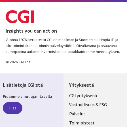
Insights you can act on
Vuonna 1976 perustettu CGI on maailman ja Suomen suurimpia IT- ja
liiketoimintakonsultoinnin palveluyhtiöitä. Oivaltavana ja osaavana
kumppanina autamme varmistamaan asiakkaidemme menestyksen.
© 2026 CGI Inc.
Lisätietoja CGI:stä
Yrityksestä
Useful
CGI yrityksenä
Pidämme sinut ajan tasalla
links
Vastuullisuus & ESG
Tilaa
FINLAND
Palvelut
Toimipisteet