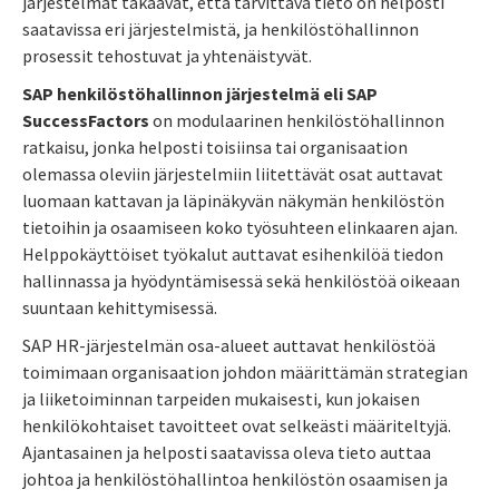
järjestelmät takaavat, että tarvittava tieto on helposti
saatavissa eri järjestelmistä, ja henkilöstöhallinnon
prosessit tehostuvat ja yhtenäistyvät.
SAP henkilöstöhallinnon järjestelmä eli SAP
SuccessFactors
on modulaarinen henkilöstöhallinnon
ratkaisu, jonka helposti toisiinsa tai organisaation
olemassa oleviin järjestelmiin liitettävät osat auttavat
luomaan kattavan ja läpinäkyvän näkymän henkilöstön
tietoihin ja osaamiseen koko työsuhteen elinkaaren ajan.
Helppokäyttöiset työkalut auttavat esihenkilöä tiedon
hallinnassa ja hyödyntämisessä sekä henkilöstöä oikeaan
suuntaan kehittymisessä.
SAP HR-järjestelmän osa-alueet auttavat henkilöstöä
toimimaan organisaation johdon määrittämän strategian
ja liiketoiminnan tarpeiden mukaisesti, kun jokaisen
henkilökohtaiset tavoitteet ovat selkeästi määriteltyjä.
Ajantasainen ja helposti saatavissa oleva tieto auttaa
johtoa ja henkilöstöhallintoa henkilöstön osaamisen ja