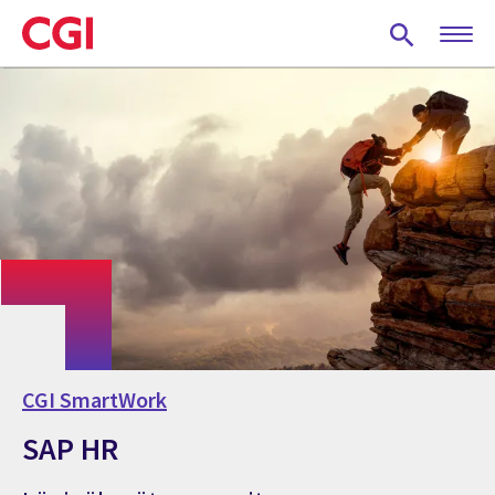
Skip
to
main
content
CGI SmartWork
SAP HR