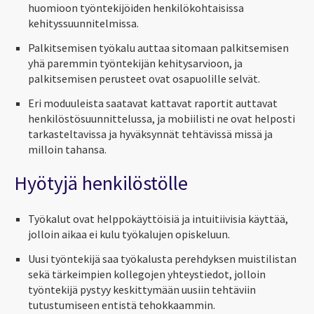
huomioon työntekijöiden henkilökohtaisissa
kehityssuunnitelmissa.
Palkitsemisen työkalu auttaa sitomaan palkitsemisen
yhä paremmin työntekijän kehitysarvioon, ja
palkitsemisen perusteet ovat osapuolille selvät.
Eri moduuleista saatavat kattavat raportit auttavat
henkilöstösuunnittelussa, ja mobiilisti ne ovat helposti
tarkasteltavissa ja hyväksynnät tehtävissä missä ja
milloin tahansa.
Hyötyjä henkilöstölle
Työkalut ovat helppokäyttöisiä ja intuitiivisia käyttää,
jolloin aikaa ei kulu työkalujen opiskeluun.
Uusi työntekijä saa työkalusta perehdyksen muistilistan
sekä tärkeimpien kollegojen yhteystiedot, jolloin
työntekijä pystyy keskittymään uusiin tehtäviin
tutustumiseen entistä tehokkaammin.