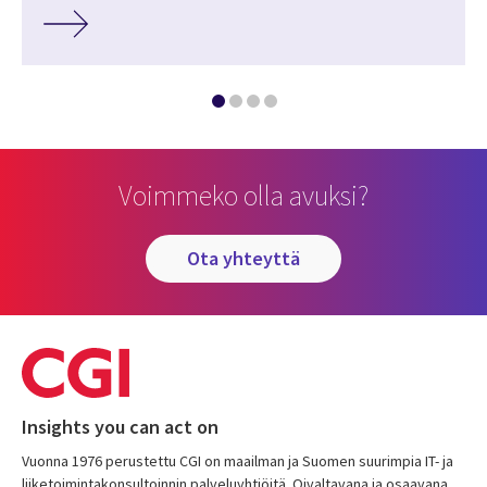
Voimmeko olla avuksi?
ota yhteyttä
Insights you can act on
Vuonna 1976 perustettu CGI on maailman ja Suomen suurimpia IT- ja
liiketoimintakonsultoinnin palveluyhtiöitä. Oivaltavana ja osaavana