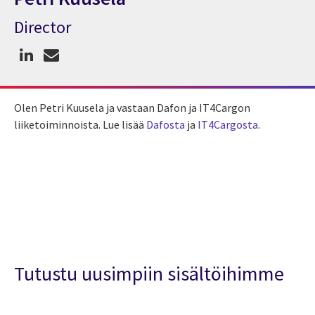
Director
Asiantuntija Petri Kuusela
Olen Petri Kuusela ja vastaan Dafon ja IT4Cargon
liiketoiminnoista. Lue lisää
Dafosta
ja
IT4Cargosta
.
Tutustu uusimpiin sisältöihimme