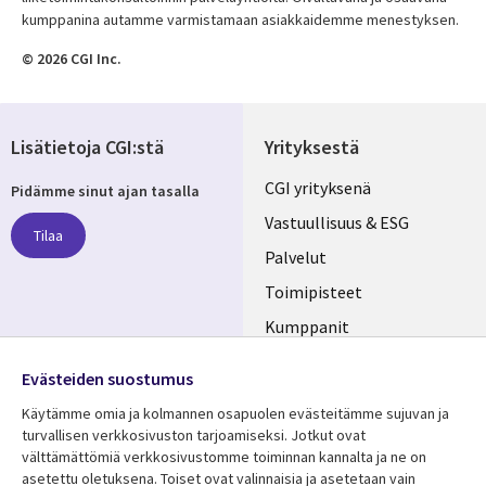
kumppanina autamme varmistamaan asiakkaidemme menestyksen.
© 2026 CGI Inc.
Lisätietoja CGI:stä
Yrityksestä
Useful
CGI yrityksenä
Pidämme sinut ajan tasalla
links
Vastuullisuus & ESG
Tilaa
FINLAND
Palvelut
Toimipisteet
Kumppanit
Seuraa meitä
Uutishuone
Evästeiden suostumus
Social
Ura CGI:llä
Käytämme omia ja kolmannen osapuolen evästeitämme sujuvan ja
Media
turvallisen verkkosivuston tarjoamiseksi. Jotkut ovat
FINLAND
välttämättömiä verkkosivustomme toiminnan kannalta ja ne on
asetettu oletuksena. Toiset ovat valinnaisia ​​ja asetetaan vain