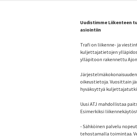
Uudistimme Liikenteen tu
asiointiin
Trafi on liikenne- ja viest
kuljettajatietojen ylläpido
ylläpitoon rakennettu Ajon
Järjestelmäkokonaisuuden av
oikeustietoja. Vuosittain j
hyväksyttyä kuljettajatutk
Uusi ATJ mahdollistaa pai
Esimerkiksi liikennekäytös
- Sähköinen palvelu nopeut
tehostamalla toimintaa. Ve