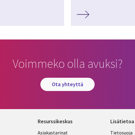
Voimmeko olla avuksi?
ota yhteyttä
Resurssikeskus
Lisätietoa
Library
Legal
Asiakastarinat
Tietosuoja