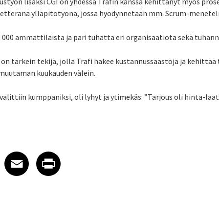
ustyön lisäksi CGI on yhdessä Trafin kanssa kehittänyt myös prose
u ketteränä ylläpitotyönä, jossa hyödynnetään mm. Scrum-menetel
 000 ammattilaista ja pari tuhatta eri organisaatiota sekä tuhann
on tärkein tekijä, jolla Trafi hakee kustannussäästöjä ja kehittä
n muutaman kuukauden välein.
valittiin kumppaniksi, oli lyhyt ja ytimekäs: ”Tarjous oli hinta-la
 on LinkedIn
icle on X
e article on Facebook
Share article on Email
Share article on Print
Facebook
Email
Print