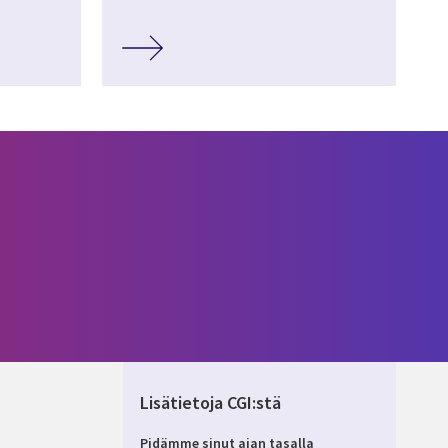
Lisätietoja CGI:stä
Pidämme sinut ajan tasalla