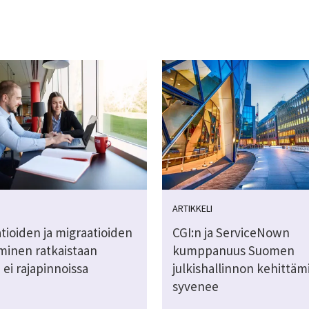
ARTIKKELI
tioiden ja migraatioiden
CGI:n ja ServiceNown
minen ratkaistaan
kumppanuus Suomen
 ei rajapinnoissa
julkishallinnon kehittäm
syvenee