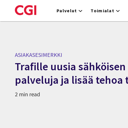
Skip
to
Palvelut
Toimialat
main
content
ASIAKASESIMERKKI
Trafille uusia sähköisen
palveluja ja lisää tehoa
2 min read