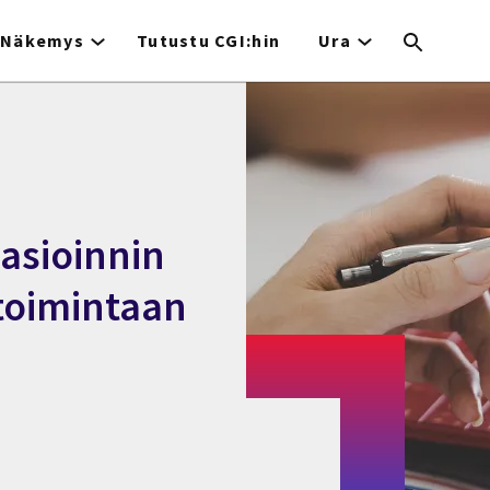
Näkemys
Tutustu CGI:hin
Ura
 asioinnin
 toimintaan