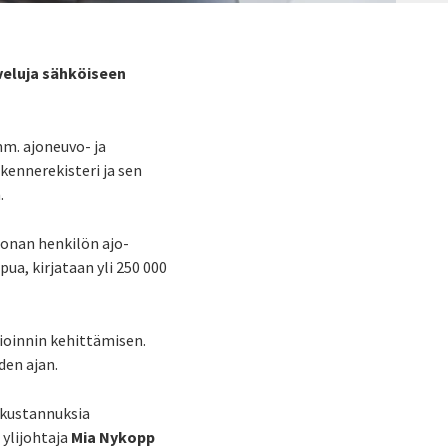
veluja sähköiseen
mm. ajoneuvo- ja
ikennerekisteri ja sen
n.
oonan henkilön ajo-
ua, kirjataan yli 250 000
ioinnin kehittämisen.
den ajan.
ä kustannuksia
 ylijohtaja
Mia Nykopp