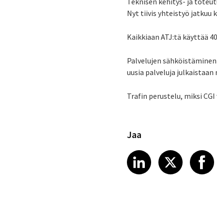
Teknisen kehitys- ja toteut
Nyt tiivis yhteistyö jatku
Kaikkiaan ATJ:tä käyttää 40
Palvelujen sähköistäminen 
uusia palveluja julkaistaa
Trafin perustelu, miksi CGI 
Jaa
Share article
Share art
Shar
LinkedIn
X