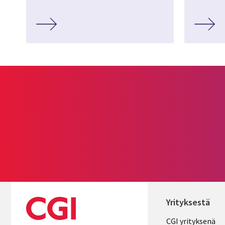
Yrityksestä
Useful
CGI yrityksenä