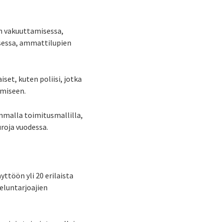
en vakuuttamisessa,
isessa, ammattilupien
et, kuten poliisi, jotka
ämiseen.
mmalla toimitusmallilla,
uroja vuodessa.
yttöön yli 20 erilaista
veluntarjoajien