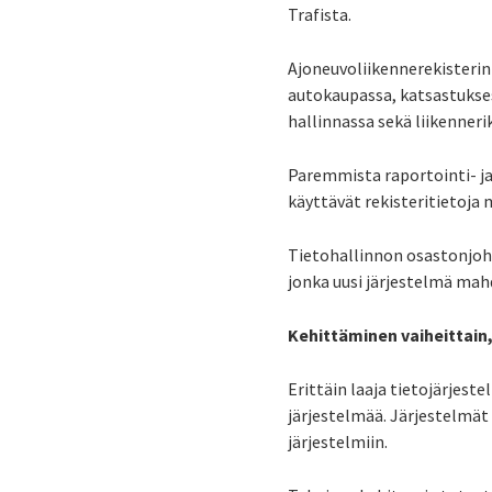
Trafista.
Ajoneuvoliikennerekisterin
autokaupassa, katsastukse
hallinnassa sekä liikenneri
Paremmista raportointi- ja
käyttävät rekisteritietoja
Tietohallinnon osastonjo
jonka uusi järjestelmä mahd
Kehittäminen vaiheittain, 
Erittäin laaja tietojärjeste
järjestelmää. Järjestelmät 
järjestelmiin.