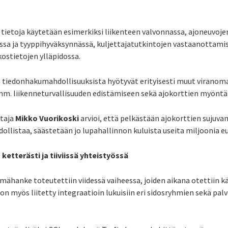
 tietoja käytetään esimerkiksi liikenteen valvonnassa, ajoneuvoj
ssa ja tyyppihyväksynnässä, kuljettajatutkintojen vastaanottam
kostietojen ylläpidossa.
 tiedonhakumahdollisuuksista hyötyvät erityisesti muut viranomais
 mm. liikenneturvallisuuden edistämiseen sekä ajokorttien myönt
htaja
Mikko Vuorikoski
arvioi, että pelkästään ajokorttien sujuva
ollistaa, säästetään jo lupahallinnon kuluista useita miljoonia e
ketterästi ja tiiviissä yhteistyössä
lmähanke toteutettiin viidessä vaiheessa, joiden aikana otettiin kä
on myös liitetty integraatioin lukuisiin eri sidosryhmien sekä pal