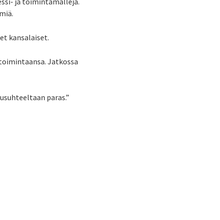
ssi- ja toimintamalleja.
miä.
et kansalaiset.
ä toimintaansa. Jatkossa
atusuhteeltaan paras.”