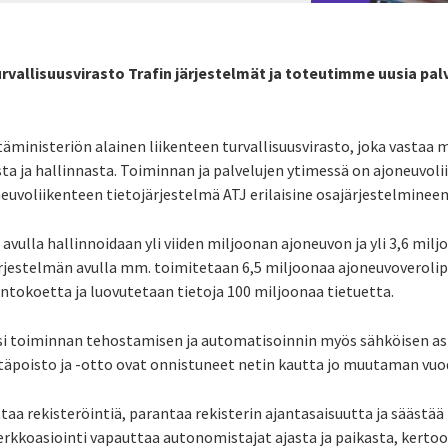
rvallisuusvirasto Trafin järjestelmät ja toteutimme uusia pal
intäministeriön alainen liikenteen turvallisuusvirasto, joka vastaa 
sta ja hallinnasta. Toiminnan ja palvelujen ytimessä on ajoneuvoli
euvoliikenteen tietojärjestelmä ATJ erilaisine osajärjestelminee
ulla hallinnoidaan yli viiden miljoonan ajoneuvon ja yli 3,6 milj
ärjestelmän avulla mm. toimitetaan 6,5 miljoonaa ajoneuvoverolipp
intokoetta ja luovutetaan tietoja 100 miljoonaa tietuetta.
tsi toiminnan tehostamisen ja automatisoinnin myös sähköisen as
täpoisto ja -otto ovat onnistuneet netin kautta jo muutaman vuo
taa rekisteröintiä, parantaa rekisterin ajantasaisuutta ja säästä
rkkoasiointi vapauttaa autonomistajat ajasta ja paikasta, kertoo