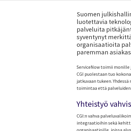
Suomen julkishallin
luotettavia teknol
palveluita pitkäjän
syventynyt merkittä
organisaatioita pa
paremman asiakas
ServiceNow toimii monille j
CGI puolestaan tuo kokonai
jatkuvaan tukeen. Yhdessä 
toimintaa että palveluiden
Yhteistyö vahvi
CGI:n vahva palveluvalikoi
integraatioihin sekä kehit
organisaatioille, joissa al