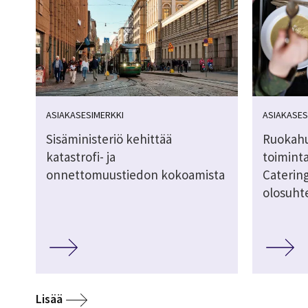
ASIAKASESIMERKKI
ASIAKASES
Sisäministeriö kehittää
Ruokahu
katastrofi- ja
toimint
onnettomuustiedon kokoamista
Catering
olosuht
Lisää