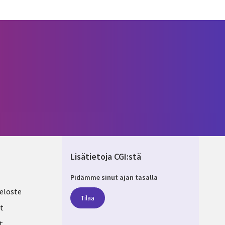
Lisätietoja CGI:stä
Pidämme sinut ajan tasalla
ND
eloste
Tilaa
t
t