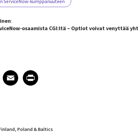
:n ServiceNow-kumppanuuteen
tinen
:
rviceNow-osaamista CGI:ltä – Optiot voivat venyttää y
 on LinkedIn
icle on X
e article on Facebook
Share article on Email
Share article on Print
Facebook
Email
Print
inland, Poland & Baltics