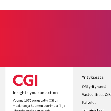
Yrityksestä
Useful
CGI yrityksenä
Insights you can act on
links
Vastuullisuus & 
Vuonna 1976 perustettu CGI on
FINLAND
Palvelut
maailman ja Suomen suurimpia IT- ja
Toimipisteet
liiketoimintakonsultoinnin