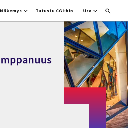
Näkemys
Tutustu CGI:hin
Ura
kumppanuus