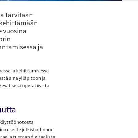
la tarvitaan
t kehittämään
me vuosina
orin
antamisessa ja
nassa ja kehittämisessä.
tä aina ylläpitoon ja
evat sekä operatiivista
uutta
a käyttöönotosta
a useille julkishallinnon
taa ja tuetaan digitaalista