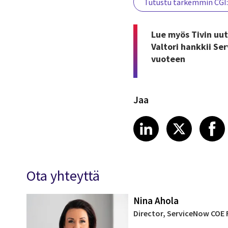
Tutustu tarkemmin CGI
Lue myös Tivin uu
Valtori hankkii Se
vuoteen
Jaa
Share article
Share art
Shar
LinkedIn
X
Ota yhteyttä
Nina Ahola
Director, ServiceNow COE F