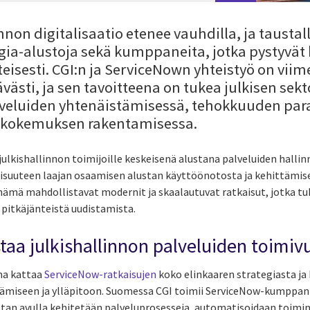
non digitalisaatio etenee vauhdilla, ja taustal
ogia-alustoja sekä kumppaneita, jotka pystyvä
teisesti. CGI:n ja ServiceNown yhteistyö on vii
västi, ja sen tavoitteena on tukea julkisen sekt
lveluiden yhtenäistämisessä, tehokkuuden par
kokemuksen rakentamisessa.
ulkishallinnon toimijoille keskeisenä alustana palveluiden hallin
suuteen laajan osaamisen alustan käyttöönotosta ja kehittämises
nämä mahdollistavat modernit ja skaalautuvat ratkaisut, jotka tuk
 pitkäjänteistä uudistamista.
staa julkishallinnon palveluiden toimiv
ma kattaa
ServiceNow-ratkaisujen
koko elinkaaren strategiasta j
tämiseen ja ylläpitoon. Suomessa CGI toimii ServiceNow-kumppanin
ustan avulla kehitetään palveluprosesseja, automatisoidaan toimin