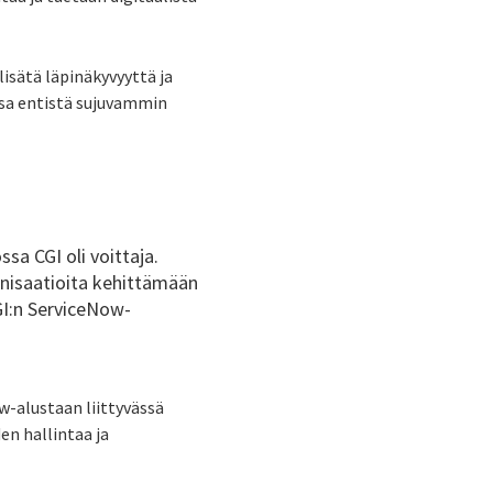
lisätä läpinäkyvyyttä ja
ssa entistä sujuvammin
ossa CGI oli voittaja.
anisaatioita kehittämään
GI:n ServiceNow-
w-alustaan liittyvässä
en hallintaa ja