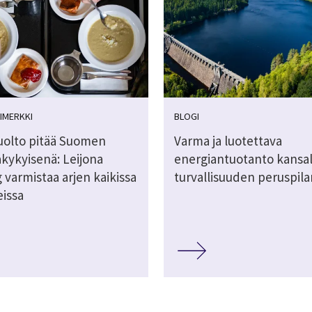
IMERKKI
BLOGI
olto pitää Suomen
Varma ja luotettava
akykyisenä: Leijona
energiantuotanto kansal
 varmistaa arjen kaikissa
turvallisuuden peruspila
eissa