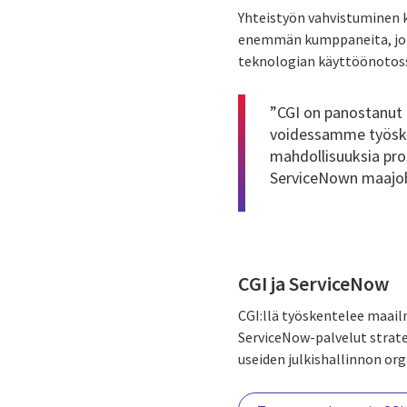
Yhteistyön vahvistuminen k
enemmän kumppaneita, jotk
teknologian käyttöönotoss
”CGI on panostanut 
voidessamme työske
mahdollisuuksia pro
ServiceNown maajo
CGI ja ServiceNow
CGI:llä työskentelee maail
ServiceNow-palvelut strate
useiden julkishallinnon o