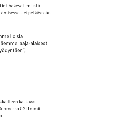
tiot hakevat entistä
ämisessä – ei pelkästään
me iloisia
äemme laaja-alaisesti
hyödyntäen”,
akkailleen kattavat
 Suomessa CGI toimii
ä.