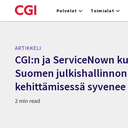
Skip
to
Palvelut
Toimialat
main
content
ARTIKKELI
CGI:n ja ServiceNown 
Suomen julkishallinnon
kehittämisessä syvenee
2 min read