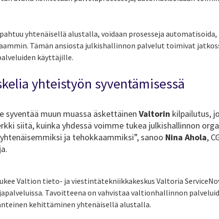
pahtuu yhtenäisellä alustalla, voidaan prosesseja automatisoida, 
aammin. Tämän ansiosta julkishallinnon palvelut toimivat jatko
alveluiden käyttäjille.
skelia yhteistyön syventämisessä
 syventää muun muassa äskettäinen
Valtorin
kilpailutus, j
kki siitä, kuinka yhdessä voimme tukea julkishallinnon org
ä yhtenäisemmiksi ja tehokkaammiksi”, sanoo
Nina Ahola
, C
ja.
kee Valtion tieto- ja viestintätekniikkakeskus Valtoria ServiceNo
japalveluissa. Tavoitteena on vahvistaa valtionhallinnon palveluid
änteinen kehittäminen yhtenäisellä alustalla.