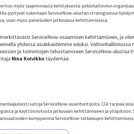
ertoo myös laajemmasta kehityksestä: julkishallinnon organisaa
a pystyvät tukemaan ServiceNow-alustan strategisessa hyödynt
a, vaan myös palveluiden jatkuvassa kehittämisessä.
merkittävästi ServiceNow-osaamisen kehittämiseen, ja olem
nnellä yhdessä asiakkaidemme eduksi. Valtionhallinnossa n
sessien ja toimintojen tehostamiseen ServiceNow-alustaa 
htaja
Nina Koivikko
täydentää.
manlaajuisesti satoja ServiceNow-asiantuntijoita. CGI tarjoaa asi
giasta ja käyttöönotosta jatkuvaan kehittämiseen ja ylläpitoon.
rganisaatioiden kumppanina ServiceNow-ratkaisujen kehittämisess