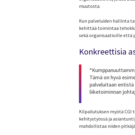
muutosta.
Kun palveluiden hallinta ta
kehittää toimintaa tehokk
sekä organisaatioille että p
Konkreettisia a
“Kumppanuuttamme
Tämä on hyvä esimer
palveluitaan entist
liiketoiminnan johta
Kilpailutuksen myötä CGI tu
kehitystyössä ja asiantunti
mahdollistaa niiden pitkäj