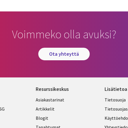
Voimmeko olla avuksi?
ota yhteyttä
Resurssikeskus
Lisätietoa
Library
Legal
Asiakastarinat
Tietosuoja
Links
FINLA
ESG
Artikkelit
Tietosuojas
FINLAND
Blogit
Käyttöehdo
Tapahtumat
Yhteystiedo