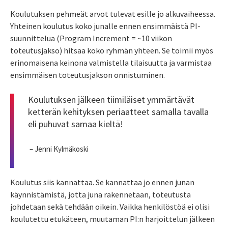
Koulutuksen pehmeät arvot tulevat esille jo alkuvaiheessa.
Yhteinen koulutus koko junalle ennen ensimmäistä PI-
suunnittelua (Program Increment = ~10 viikon
toteutusjakso) hitsaa koko ryhmän yhteen. Se toimii myös
erinomaisena keinona valmistella tilaisuutta ja varmistaa
ensimmäisen toteutusjakson onnistuminen.
Koulutuksen jälkeen tiimiläiset ymmärtävät
ketterän kehityksen periaatteet samalla tavalla
eli puhuvat samaa kieltä!
– Jenni Kylmäkoski
Koulutus siis kannattaa. Se kannattaa jo ennen junan
käynnistämistä, jotta juna rakennetaan, toteutusta
johdetaan sekä tehdään oikein. Vaikka henkilöstöä ei olisi
koulutettu etukäteen, muutaman PI:n harjoittelun jälkeen