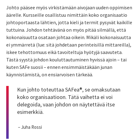
Johto pääsee myös virkistämään aivojaan uuden oppimisen
äärelle. Kursseille osallistuu nimittäin koko organisaatio
johtoportaasta lähtien, jotta kieli ja termit pysyvät kaikille
tuttuina. Johdon tehtävänä on myös pitää silmällä, että
kokonaisuutta osataan johtaa oikein. Mikäli kokonaisuutta
ei ymmärretä (lue: sitä johdetaan perinteisillä mittareilla),
iskee tehottomuus eikä tavoiteltuja hyötyjä saavuteta.
Tästä syystä johdon kouluttautuminen hyvissä ajoin – tai
kuten SAFe suosii – ennen ensimmäistäkään junan
käynnistämistä, on ensiarvoisen tärkeää.
Kun johto toteuttaa SAFea®, se omaksutaan
koko organisaatioon. Tätä vaihetta ei voi
delegoida, vaan johdon on näytettävä itse
esimerkkiä.
– Juha Rossi