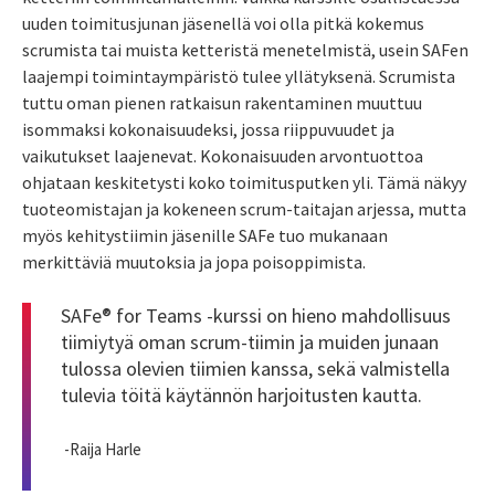
uuden toimitusjunan jäsenellä voi olla pitkä kokemus
scrumista tai muista ketteristä menetelmistä, usein SAFen
laajempi toimintaympäristö tulee yllätyksenä. Scrumista
tuttu oman pienen ratkaisun rakentaminen muuttuu
isommaksi kokonaisuudeksi, jossa riippuvuudet ja
vaikutukset laajenevat. Kokonaisuuden arvontuottoa
ohjataan keskitetysti koko toimitusputken yli. Tämä näkyy
tuoteomistajan ja kokeneen scrum-taitajan arjessa, mutta
myös kehitystiimin jäsenille SAFe tuo mukanaan
merkittäviä muutoksia ja jopa poisoppimista.
SAFe® for Teams -kurssi on hieno mahdollisuus
tiimiytyä oman scrum-tiimin ja muiden junaan
tulossa olevien tiimien kanssa, sekä valmistella
tulevia töitä käytännön harjoitusten kautta.
-Raija Harle