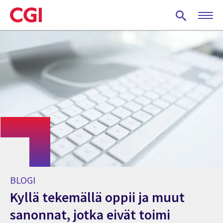
Skip
to
main
content
BLOGI
Kyllä tekemällä oppii ja muut
sanonnat, jotka eivät toimi