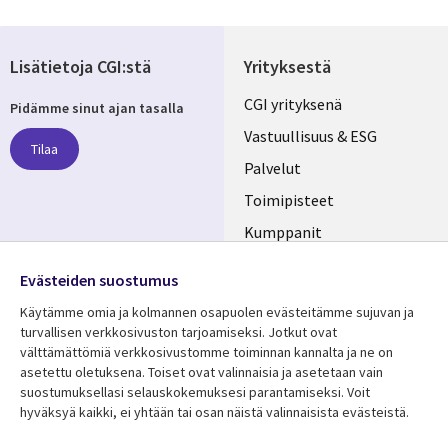
Lisätietoja CGI:stä
Yrityksestä
Useful
CGI yrityksenä
Pidämme sinut ajan tasalla
links
Vastuullisuus & ESG
Tilaa
FINLAND
Palvelut
Toimipisteet
Kumppanit
Seuraa meitä
Uutishuone
Evästeiden suostumus
Social
Ura CGI:llä
Käytämme omia ja kolmannen osapuolen evästeitämme sujuvan ja
Media
turvallisen verkkosivuston tarjoamiseksi. Jotkut ovat
FINLAND
välttämättömiä verkkosivustomme toiminnan kannalta ja ne on
asetettu oletuksena. Toiset ovat valinnaisia ​​ja asetetaan vain
Resurssikeskus
Lisätietoa
suostumuksellasi selauskokemuksesi parantamiseksi. Voit
hyväksyä kaikki, ei yhtään tai osan näistä valinnaisista evästeistä.
Library
Legal
Asiakastarinat
Tietosuoja