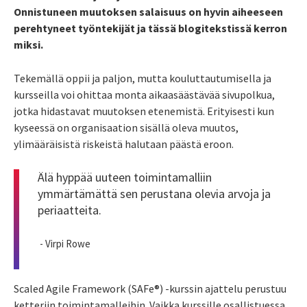
Onnistuneen muutoksen salaisuus on hyvin aiheeseen
perehtyneet työntekijät ja tässä blogitekstissä kerron
miksi.
Tekemällä oppii ja paljon, mutta kouluttautumisella ja
kursseilla voi ohittaa monta aikaasäästävää sivupolkua,
jotka hidastavat muutoksen etenemistä. Erityisesti kun
kyseessä on organisaation sisällä oleva muutos,
ylimääräisistä riskeistä halutaan päästä eroon.
Älä hyppää uuteen toimintamalliin
ymmärtämättä sen perustana olevia arvoja ja
periaatteita.
- Virpi Rowe
Scaled Agile Framework (SAFe®) -kurssin ajattelu perustuu
ketteriin toimintamalleihin. Vaikka kurssille osallistuessa