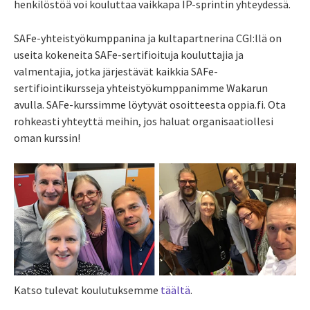
henkilöstöä voi kouluttaa vaikkapa IP-sprintin yhteydessä.
SAFe-yhteistyökumppanina ja kultapartnerina CGI:llä on
useita kokeneita SAFe-sertifioituja kouluttajia ja
valmentajia, jotka järjestävät kaikkia SAFe-
sertifiointikursseja yhteistyökumppanimme Wakarun
avulla. SAFe-kurssimme löytyvät osoitteesta oppia.fi. Ota
rohkeasti yhteyttä meihin, jos haluat organisaatiollesi
oman kurssin!
Katso tulevat koulutuksemme
täältä
.