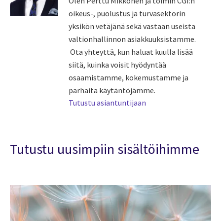
Olen Perttu Mikkonen ja toimin CGI:n
oikeus-, puolustus ja turvasektorin
yksikön vetäjänä sekä vastaan useista
valtionhallinnon asiakkuuksistamme.
Ota yhteyttä, kun haluat kuulla lisää
siitä, kuinka voisit hyödyntää
osaamistamme, kokemustamme ja
parhaita käytäntöjämme.
Tutustu asiantuntijaan
Tutustu uusimpiin sisältöihimme