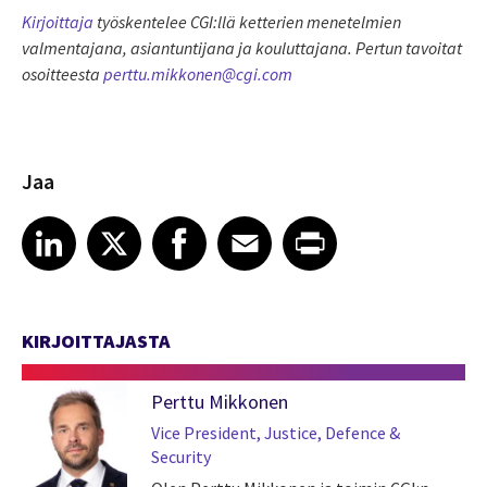
Kirjoittaja
työskentelee CGI:llä ketterien menetelmien
valmentajana, asiantuntijana ja kouluttajana. Pertun tavoitat
osoitteesta
perttu.mikkonen@cgi.com
Jaa
Share article on LinkedIn
Share article on X
Share article on Facebook
Share article on Email
Share article on Print
LinkedIn
X
Facebook
Email
Print
KIRJOITTAJASTA
Perttu Mikkonen
Vice President, Justice, Defence &
Security