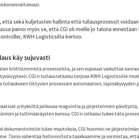
 kokonaisvaltaisuus.
i, että sekä kuljetusten hallinta että tullausprosessit voidaan
nnassa painoi myös se, että CGI oli meille jo talona ennestään
ontroller, KWH Logisticsilta kertoo.
llaus käy sujuvasti
-alan kriittisimmistä prosesseista, ja sen sujuvuus vaikuttaa suora
tyväisyyteen. CGI:n tullausratkaisu tarjoaa KWH Logisticsille mod
a tullaukseen liittyvien prosessien automaation, läpinäkyvyyden 
aativat yrityksiltä jatkuvaa reagointia ja järjestelmien päivitystä,
ännön ja tullimääräysten kanssa. CGI:n ratkaisu tukee tätä prose
ai dokumentointiin tulee muutoksia, CGI huomioi ne järjestelmäs
e. Tämä vähentää hallinnollista taakkaamme ja varmistaa, että t