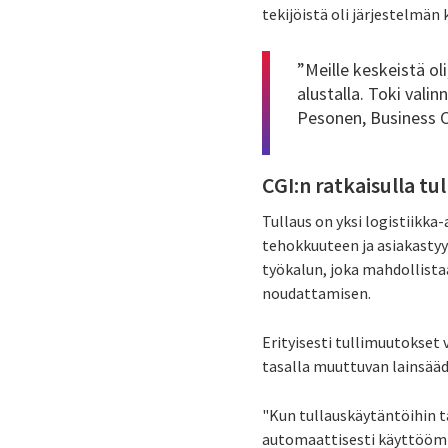
tekijöistä oli järjestelmän
”Meille keskeistä ol
alustalla. Toki vali
Pesonen, Business C
CGI:n ratkaisulla tu
Tullaus on yksi logistiikka
tehokkuuteen ja asiakastyy
työkalun, joka mahdollista
noudattamisen.
Erityisesti tullimuutokset v
tasalla muuttuvan lainsääd
"Kun tullauskäytäntöihin t
automaattisesti käyttöömm