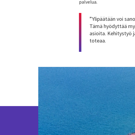
palvelua.
”Ylipäätään voi san
Tämä hyödyttää myö
asioita. Kehitystyö
toteaa.