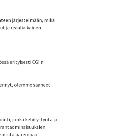
yhteen järjestelmään, mikä
t ja reaaliaikainen
ssä erityisesti CGI:n
ilmennyt, olemme saaneet
inti, jonka kehitystyötä ja
eurantaominaisuuksien
a entistä parempaa