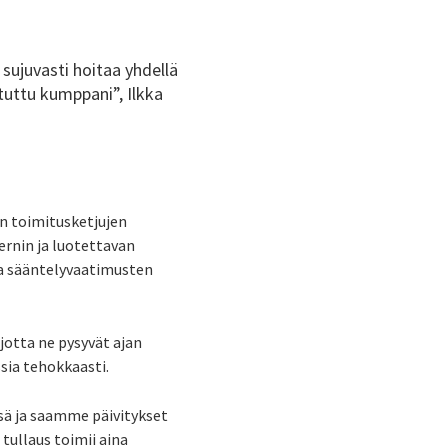
 sujuvasti hoitaa yhdellä
 tuttu kumppani”, Ilkka
an toimitusketjujen
ernin ja luotettavan
ja sääntelyvaatimusten
 jotta ne pysyvät ajan
ssia tehokkaasti.
sä ja saamme päivitykset
ullaus toimii aina