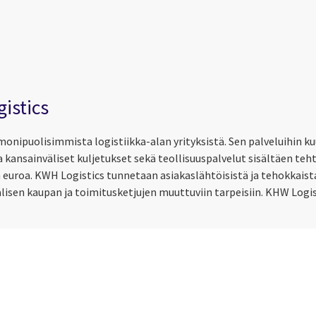
istics
onipuolisimmista logistiikka-alan yrityksistä. Sen palveluihin k
kansainväliset kuljetukset sekä teollisuuspalvelut sisältäen tehta
a euroa. KWH Logistics tunnetaan asiakaslähtöisistä ja tehokkaista
lisen kaupan ja toimitusketjujen muuttuviin tarpeisiin. KHW Logis