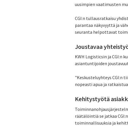
uusimpien vaatimusten muk
CGI:n tullausratkaisu yhdis
parantaa näkyvyyttä ja väh
seuranta helpottavat toim
Joustavaa yhteistyö
KWH Logisticsin ja CGI:n ku
asiantuntijoiden joustavuu
"Keskusteluyhteys CGI:n ti
nopeasti apua ja ratkaistua
Kehitystyötä asiakk
Toiminnanohjausjärjestelmä 
räätälöintiä se jatkaa CGI
toiminnallisuuksia ja kehit