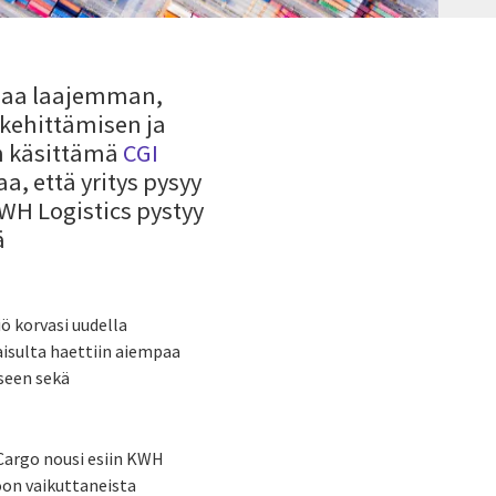
mpaa laajemman,
 kehittämisen ja
än käsittämä
CGI
, että yritys pysyy
WH Logistics pystyy
ä
ö korvasi uudella
aisulta haettiin aiempaa
seen sekä
Cargo nousi esiin KWH
oon vaikuttaneista