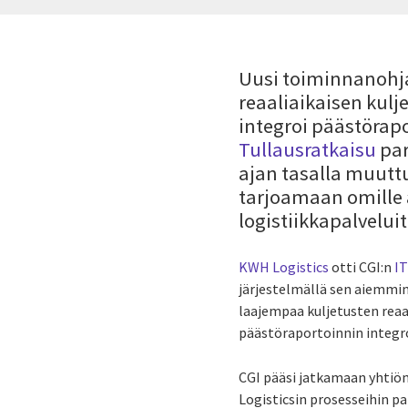
Uusi toiminnanohja
reaaliaikaisen kul
integroi päästörap
Tullausratkaisu
par
ajan tasalla muutt
tarjoamaan omille a
logistiikkapalvelui
KWH Logistics
otti CGI:n
I
järjestelmällä sen aiemmin
laajempaa kuljetusten reaa
päästöraportoinnin integro
CGI pääsi jatkamaan yhtiön
Logisticsin prosesseihin p