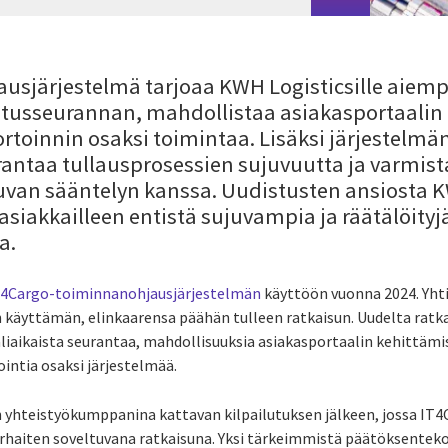
usjärjestelmä tarjoaa KWH Logisticsille aie
jetusseurannan, mahdollistaa asiakasportaalin
ortoinnin osaksi toimintaa. Lisäksi järjestelm
antaa tullausprosessien sujuvuutta ja varmistaa
uvan sääntelyn kanssa. Uudistusten ansiosta K
siakkailleen entistä sujuvampia ja räätälöityj
ta.
T4Cargo-toiminnanohjausjärjestelmän
käyttöön vuonna 2024. Yhti
 käyttämän, elinkaarensa päähän tulleen ratkaisun. Uudelta ratk
liaikaista seurantaa, mahdollisuuksia asiakasportaalin kehittämi
intia osaksi järjestelmää.
 yhteistyökumppanina kattavan kilpailutuksen jälkeen, jossa IT4
arhaiten soveltuvana ratkaisuna. Yksi tärkeimmistä päätöksentek