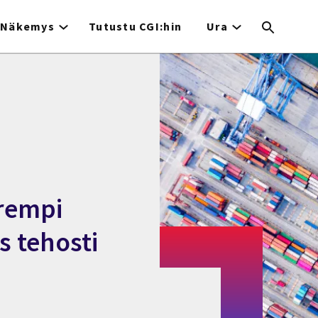
Näkemys
Tutustu CGI:hin
Ura
arempi
s tehosti