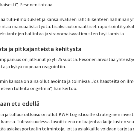
aisesti”, Pesonen toteaa.
tää tulli-ilmoitukset ja kansainvälisen rahtiliikenteen hallinnan 
entää manuaalista työtä. Lisäksi automaattiset raportointityökalu
eksiantojen hallintaa ja viranomaisvaatimusten täyttämistä.
tä ja pitkäjänteistä kehitystä
mppanuus on jatkunut jo yli 25 vuotta. Pesonen arvostaa yhteistyö
tta ja kykyä nopeaan reagointiin.
imin kanssa on aina ollut avointa ja toimivaa. Jos haasteita on 
 eteen tulleita ongelmia”, hän kertoo.
aan etu edellä
ja tullausratkaisu on ollut KWH Logisticsille strateginen investo
:n kanssa. Tulevaisuudessa tavoitteena on laajentaa kuljetusten s
tää asiakasportaalin toimintoja, jotta asiakkaille voidaan tarjot