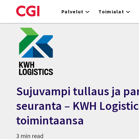
Skip
to
Palvelut
Toimialat
main
content
Sujuvampi tullaus ja p
seuranta – KWH Logistic
toimintaansa
3 min read