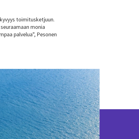
kyvyys toimitusketjuun.
a seuraamaan monia
empaa palvelua", Pesonen