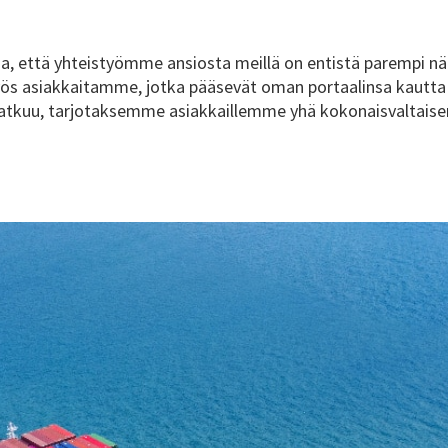
oa, että yhteistyömme ansiosta meillä on entistä parempi nä
s asiakkaitamme, jotka pääsevät oman portaalinsa kautt
 jatkuu, tarjotaksemme asiakkaillemme yhä kokonaisvaltais