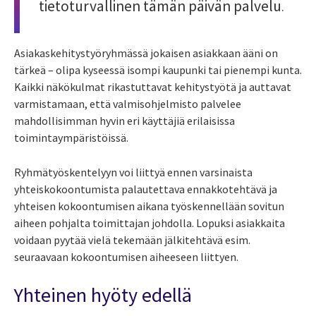
tietoturvallinen tämän päivän palvelu
.
Asiakaskehitystyöryhmässä jokaisen asiakkaan ääni on
tärkeä – olipa kyseessä isompi kaupunki tai pienempi kunta.
Kaikki näkökulmat rikastuttavat kehitystyötä ja auttavat
varmistamaan, että valmisohjelmisto palvelee
mahdollisimman hyvin eri käyttäjiä erilaisissa
toimintaympäristöissä.
Ryhmätyöskentelyyn voi liittyä ennen varsinaista
yhteiskokoontumista palautettava ennakkotehtävä ja
yhteisen kokoontumisen aikana työskennellään sovitun
aiheen pohjalta toimittajan johdolla. Lopuksi asiakkaita
voidaan pyytää vielä tekemään jälkitehtävä esim.
seuraavaan kokoontumisen aiheeseen liittyen.
Yhteinen hyöty edellä