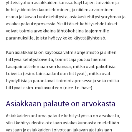
yhteistyöhön asiakkaiden kanssa: käyttäjien toiveiden ja
kehitysideoiden kuunteleminen, ja niiden arvioiminen
osana jatkuvaa tuotekehitystä, asiakaskehitystyöryhmää ja
asiakaspalauteprosessia. Yksittäiset kehitysehdotukset
voivat toimia arvokkaina lähtökohtina laajemmille
parannuksille, joista hyötyy koko käyttäjäyhteisö.
Kun asiakkaalla on käytössä valmisohjelmisto ja siihen
liittyviä kehitystoiveita, toimittaja joutuu hieman
tasapainottelemaan sen kanssa, mitkä ovat pakollisia
toiveita (esim. lainsäädäntöön liittyvät), mitkä ovat
hyödyllisiä ja parantavat toimintaprosesseja sekä mitkä
liittyvät esim. mukavuuteen (nice-to-have).
Asiakkaan palaute on arvokasta
Asiakkaiden antama palaute kehitystyössä on arvokasta,
siksi kehitysideoita otetaan asiakaskunnasta mielellään
vastaan ja asiakkaiden toivotaan jakavan ajatuksiaan