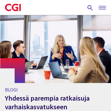
Skip
to
main
content
BLOGI
Yhdessä parempia ratkaisuja
varhaiskasvatukseen