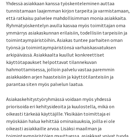
Yhdessä asiakkaan kanssa työskenteleminen auttaa
tunnistamaan laajemman kirjon tarpeita ja varmistamaan,
että ratkaisu palvelee mahdollisimman monia asiakkaita.
Ryhmätyöskentelyn avulla kasvaa myös toimittajan oma
ymmärrys asiakaskunnan erilaisiin, todellisiin tarpeisiin ja
toimintaympäristöihin
.
Asiakas tuntee parhaiten oman
työnsä ja toimintaympäristönsä varhaiskasvatuksen
arkipäivässä. Asiakkaalta kuullut konkreettiset
käyttötapaukset helpottavat tilannekuvan
hahmottamisessa, jolloin palvelu vastaa paremmin
asiakkaiden arjen haasteisiin ja käyttötilanteisiin ja
parantaa siten myös palvelun laatua.
Asiakaskehitystyöryhmässä voidaan myös yhdessä
priorisoida eri kehitysideoita ja kuulostella, mikä on
oikeasti tärkeää käyttäjille. Yksikään toimittaja ei
myöskään halua kehittää ominaisuuksia, joilla ei ole
oikeasti asiakkaille arvoa. Lisäksi maailman ja
toimintaympäristöjen muuttuessa, asiakkaat voivat tuoda