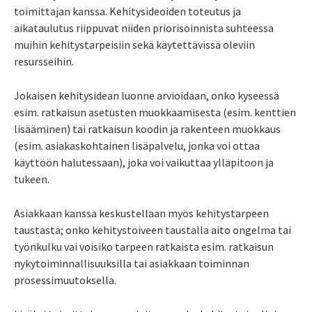
toimittajan kanssa. Kehitysideoiden toteutus ja
aikataulutus riippuvat niiden priorisoinnista suhteessa
muihin kehitystarpeisiin sekä käytettävissä oleviin
resursseihin.
Jokaisen kehitysidean luonne arvioidaan, onko kyseessä
esim. ratkaisun asetusten muokkaamisesta (esim. kenttien
lisääminen) tai ratkaisun koodin ja rakenteen muokkaus
(esim. asiakaskohtainen lisäpalvelu, jonka voi ottaa
käyttöön halutessaan), joka voi vaikuttaa ylläpitoon ja
tukeen.
Asiakkaan kanssa keskustellaan myös kehitystarpeen
taustasta; onko kehitystoiveen taustalla aito ongelma tai
työnkulku vai voisiko tarpeen ratkaista esim. ratkaisun
nykytoiminnallisuuksilla tai asiakkaan toiminnan
prosessimuutoksella.