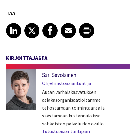
Jaa
Share article on LinkedIn
Share article on X
Share article on Facebook
Share article on Email
Share article on Print
LinkedIn
X
Facebook
Email
Print
KIRJOITTAJASTA
Sari Savolainen
Ohjelmistoasiantuntija
Autan varhaiskasvatuksen
asiakasorganisaatioitamme
tehostamaan toimintaansa ja
säästämään kustannuksissa
sähköisten palveluiden avulla.
Tutustu asiantuntijaan