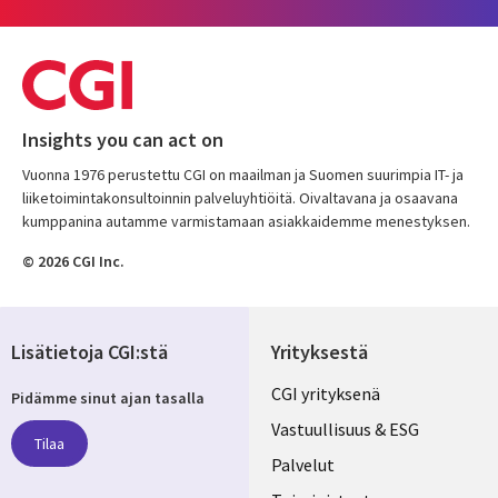
Insights you can act on
Vuonna 1976 perustettu CGI on maailman ja Suomen suurimpia IT- ja
liiketoimintakonsultoinnin palveluyhtiöitä. Oivaltavana ja osaavana
kumppanina autamme varmistamaan asiakkaidemme menestyksen.
© 2026 CGI Inc.
Lisätietoja CGI:stä
Yrityksestä
Useful
CGI yrityksenä
Pidämme sinut ajan tasalla
links
Vastuullisuus & ESG
Tilaa
FINLAND
Palvelut