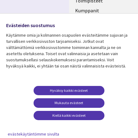
Toimipisteet
Kumppanit
Seuraa meitä
Uutishuone
Evästeiden suostumus
Social
Ura CGI:llä
Käytämme omia ja kolmannen osapuolen evästeitämme sujuvan ja
Media
turvallisen verkkosivuston tarjoamiseksi. Jotkut ovat
FINLAND
välttämättömiä verkkosivustomme toiminnan kannalta ja ne on
asetettu oletuksena. Toiset ovat valinnaisia ​​ja asetetaan vain
Resurssikeskus
Lisätietoa
suostumuksellasi selauskokemuksesi parantamiseksi. Voit
hyväksyä kaikki, ei yhtään tai osan näistä valinnaisista evästeistä.
Library
Legal
Asiakastarinat
Tietosuoja
Links
FINLAND
Artikkelit
Tietosuojaseloste
FINLAND
Blogit
Käyttöehdot
Hyväksy kaikki evästeet
Tapahtumat
Yhteystiedot
Mukauta evästeet
Podcastit
Evästeasetuksesi
Kiellä kaikki evästeet
Viewpoints
Katso lisää
evästekäytäntömme sivulta