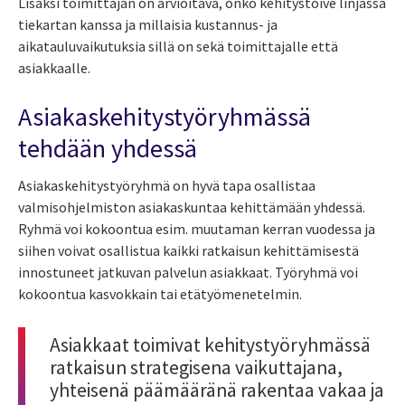
Lisäksi toimittajan on arvioitava, onko kehitystoive linjassa
tiekartan kanssa ja millaisia kustannus- ja
aikatauluvaikutuksia sillä on sekä toimittajalle että
asiakkaalle.
Asiakaskehitystyöryhmässä
tehdään yhdessä
Asiakaskehitystyöryhmä on hyvä tapa osallistaa
valmisohjelmiston asiakaskuntaa kehittämään yhdessä.
Ryhmä voi kokoontua esim. muutaman kerran vuodessa ja
siihen voivat osallistua kaikki ratkaisun kehittämisestä
innostuneet jatkuvan palvelun asiakkaat. Työryhmä voi
kokoontua kasvokkain tai etätyömenetelmin.
Asiakkaat toimivat kehitystyöryhmässä
ratkaisun strategisena vaikuttajana,
yhteisenä päämääränä rakentaa vakaa ja