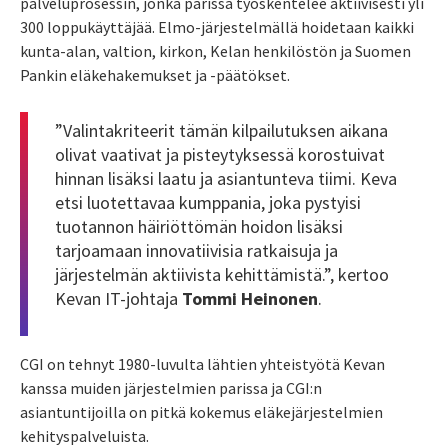
palveluprosessin, jonka parissa työskentelee aktiivisesti yli
300 loppukäyttäjää. Elmo-järjestelmällä hoidetaan kaikki
kunta-alan, valtion, kirkon, Kelan henkilöstön ja Suomen
Pankin eläkehakemukset ja -päätökset.
”Valintakriteerit tämän kilpailutuksen aikana
olivat vaativat ja pisteytyksessä korostuivat
hinnan lisäksi laatu ja asiantunteva tiimi. Keva
etsi luotettavaa kumppania, joka pystyisi
tuotannon häiriöttömän hoidon lisäksi
tarjoamaan innovatiivisia ratkaisuja ja
järjestelmän aktiivista kehittämistä.”, kertoo
Kevan IT-johtaja
Tommi Heinonen
.
CGI on tehnyt 1980-luvulta lähtien yhteistyötä Kevan
kanssa muiden järjestelmien parissa ja CGI:n
asiantuntijoilla on pitkä kokemus eläkejärjestelmien
kehityspalveluista.