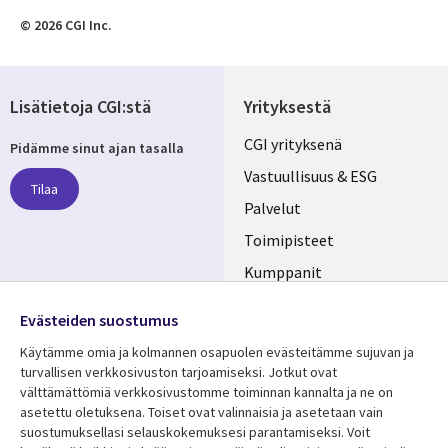
© 2026 CGI Inc.
Lisätietoja CGI:stä
Yrityksestä
Useful
CGI yrityksenä
Pidämme sinut ajan tasalla
links
Vastuullisuus & ESG
Tilaa
FINLAND
Palvelut
Toimipisteet
Kumppanit
Seuraa meitä
Uutishuone
Evästeiden suostumus
Social
Ura CGI:llä
Käytämme omia ja kolmannen osapuolen evästeitämme sujuvan ja
Media
turvallisen verkkosivuston tarjoamiseksi. Jotkut ovat
FINLAND
välttämättömiä verkkosivustomme toiminnan kannalta ja ne on
asetettu oletuksena. Toiset ovat valinnaisia ​​ja asetetaan vain
Resurssikeskus
Lisätietoa
suostumuksellasi selauskokemuksesi parantamiseksi. Voit