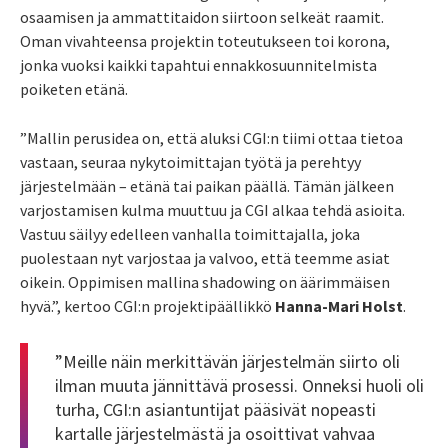
osaamisen ja ammattitaidon siirtoon selkeät raamit.
Oman vivahteensa projektin toteutukseen toi korona,
jonka vuoksi kaikki tapahtui ennakkosuunnitelmista
poiketen etänä.
”Mallin perusidea on, että aluksi CGI:n tiimi ottaa tietoa
vastaan, seuraa nykytoimittajan työtä ja perehtyy
järjestelmään – etänä tai paikan päällä. Tämän jälkeen
varjostamisen kulma muuttuu ja CGI alkaa tehdä asioita.
Vastuu säilyy edelleen vanhalla toimittajalla, joka
puolestaan nyt varjostaa ja valvoo, että teemme asiat
oikein. Oppimisen mallina shadowing on äärimmäisen
hyvä.”, kertoo CGI:n projektipäällikkö
Hanna-Mari Holst
.
”Meille näin merkittävän järjestelmän siirto oli
ilman muuta jännittävä prosessi. Onneksi huoli oli
turha, CGI:n asiantuntijat pääsivät nopeasti
kartalle järjestelmästä ja osoittivat vahvaa