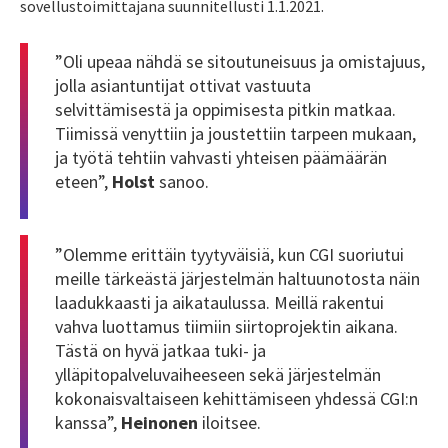
sovellustoimittajana suunnitellusti 1.1.2021.
”Oli upeaa nähdä se sitoutuneisuus ja omistajuus,
jolla asiantuntijat ottivat vastuuta
selvittämisestä ja oppimisesta pitkin matkaa.
Tiimissä venyttiin ja joustettiin tarpeen mukaan,
ja työtä tehtiin vahvasti yhteisen päämäärän
eteen”,
Holst
sanoo.
”Olemme erittäin tyytyväisiä, kun CGI suoriutui
meille tärkeästä järjestelmän haltuunotosta näin
laadukkaasti ja aikataulussa. Meillä rakentui
vahva luottamus tiimiin siirtoprojektin aikana.
Tästä on hyvä jatkaa tuki- ja
ylläpitopalveluvaiheeseen sekä järjestelmän
kokonaisvaltaiseen kehittämiseen yhdessä CGI:n
kanssa”,
Heinonen
iloitsee.