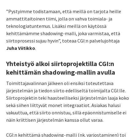
”Pystyimme todistamaan, että meillä on tarjota heille
ammattitaitoinen tiimi, jolla on vahva toimiala- ja
teknologiatuntemus. Lisäksi meillä on käytössä
kehittämämme shadowing-malli, joka varmistaa, että
siirtoprosessi sujuu hyvin”, toteaa CGI:n palvelujohtaja
Juha Viitikko
.
Yhteistyö alkoi siirtoprojektilla CGI:n
kehittämän shadowing-mallin avulla
Toimittajavalinnan jälkeen oli ensiksi toteutettava
järjestelmän ja tiedon siirto edelliseltä toimijalta CGI:lle.
Siirtoprojektin teki haasteelliseksi järjestelmän laaja koko
sekä siihen liittyvät monet integraatiot. Asiakas halusi
vakuuttua, että siirto onnistuu, sillä epäonnistumiselle ei
näin kriittisen järjestelmän kanssa ollut varaa.
CGI:n kehittämä shadowing-malli (nk. varjostaminen) toi