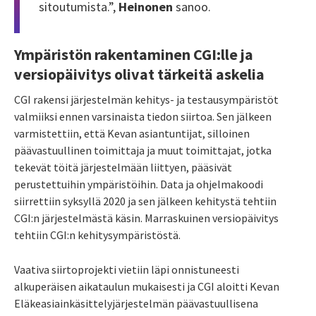
sitoutumista.”,
Heinonen
sanoo.
Ympäristön rakentaminen CGI:lle ja
versiopäivitys olivat tärkeitä askelia
CGI rakensi järjestelmän kehitys- ja testausympäristöt
valmiiksi ennen varsinaista tiedon siirtoa. Sen jälkeen
varmistettiin, että Kevan asiantuntijat, silloinen
päävastuullinen toimittaja ja muut toimittajat, jotka
tekevät töitä järjestelmään liittyen, pääsivät
perustettuihin ympäristöihin. Data ja ohjelmakoodi
siirrettiin syksyllä 2020 ja sen jälkeen kehitystä tehtiin
CGI:n järjestelmästä käsin. Marraskuinen versiopäivitys
tehtiin CGI:n kehitysympäristöstä.
Vaativa siirtoprojekti vietiin läpi onnistuneesti
alkuperäisen aikataulun mukaisesti ja CGI aloitti Kevan
Eläkeasiainkäsittelyjärjestelmän päävastuullisena