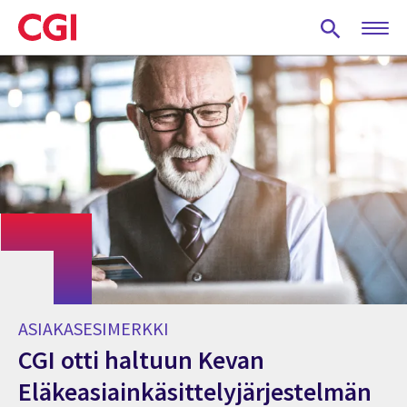
Skip
to
main
content
ASIAKASESIMERKKI
CGI otti haltuun Kevan
Eläkeasiainkäsittelyjärjestelmän