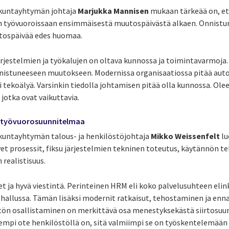
ikuntayhtymän johtaja
Marjukka Mannisen
mukaan tärkeää on, ett
an työvuoroissaan ensimmäisestä muutospäivästä alkaen.
Onnistu
utospäivää edes huomaa.
rjestelmien ja työkalujen on oltava kunnossa ja toimintavarmoja. 
nistuneeseen muutokseen. Modernissa organisaatiossa pitää auto
i tekoälyä. Varsinkin tiedolla johtamisen pitää olla kunnossa. Ole
, jotka ovat vaikuttavia.
a työvuorosuunnitelmaa
kuntayhtymän talous- ja henkilöstöjohtaja
Mikko Weissenfelt
lu
vyet prosessit, fiksu järjestelmien tekninen toteutus, käytännön 
 realistisuus.
t ja hyvä viestintä. Perinteinen HRM eli koko palvelusuhteen elink
in hallussa. Tämän lisäksi modernit ratkaisut, tehostaminen ja en
tön osallistaminen on merkittävä osa menestyksekästä siirtosuu
isempi ote henkilöstöllä on, sitä valmiimpi se on työskentelemään