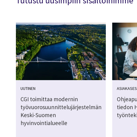
Tutustu uusimpiin sisältöihimme
UUTINEN
ASIAKASES
CGI toimittaa modernin
Ohjeapu
työvuorosuunnittelujärjestelmän
tiedon 
Keski-Suomen
työnteki
hyvinvointialueelle