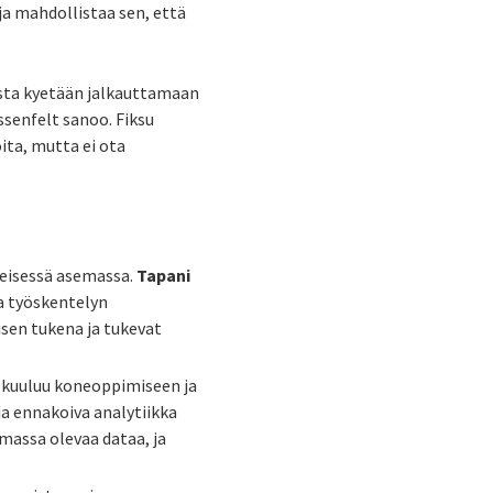
a mahdollistaa sen, että
mista kyetään jalkauttamaan
ssenfelt sanoo.
Fiksu
ita, mutta ei ota
keisessä asemassa.
Tapani
a työskentelyn
sen tukena ja tukevat
n kuuluu koneoppimiseen ja
ja ennakoiva analytiikka
massa olevaa dataa, ja