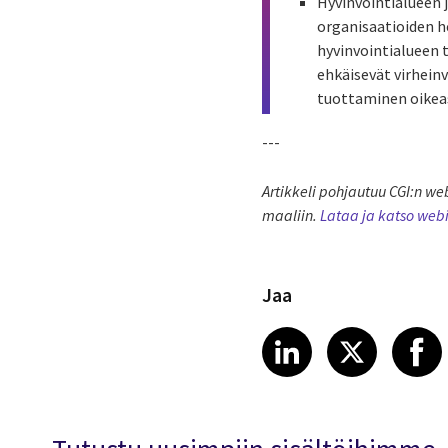
Hyvinvointialueen 
organisaatioiden h
hyvinvointialueen 
ehkäisevät virheinv
tuottaminen oikeas
---
Artikkeli pohjautuu CGI:n web
maaliin.
Lataa ja katso webi
Jaa
Share article
Share art
Shar
LinkedIn
X