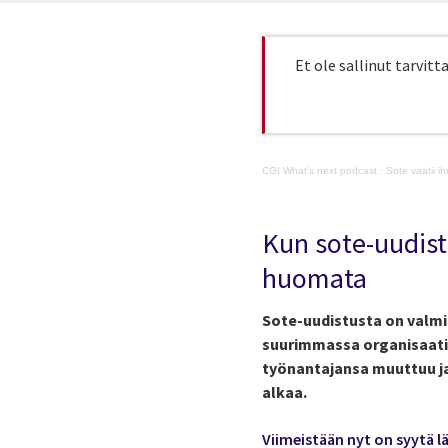
Et ole sallinut tarvitt
CGI What's next podcast
·
Sote vaatii i
Kun sote-uudist
huomata
Sote-uudistusta on valmis
suurimmassa organisaatio
työnantajansa muuttuu ja
alkaa.
Viimeistään nyt on syytä