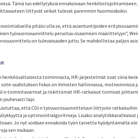
issä. Tämä luo edellytyksiä ennakoivaan henkilöstöjohtamiseen j
ittavuuteen liittyvät seikat tulevat paremmin huomioiduiksi.
nvointialueilla pitäisi olla se, että asiantuntijoiden erityisosaa
nen työvuorosuunnittelu perustuu osaamisen määrittelyyn", Wei
osuunnittelu on tulevaisuuden juttu. Se mahdollistaa paljon asio
kit
n henkilövaltaisesta toiminnasta, HR-järjestelmät ovat siinä kes
sote-uudistuksen fokus on ihmisten hallinnassa, motivoinnissa j
I:n toimintavarmat ja riskittömät HR-ratkaisut toimivat johtami
 jouhevasti läpi.
istuttaa, että CGI:n työvuorosuunnitteluun liittyviin ratkaisuihi
 älykkyyttä ja optimointialgoritmeja. Lisäksi analytiikkaratkaisut 
uloaan. Jo nyt voidaan ennakoida työn tarvetta hyödyntämällä ole
roja sen mukaan.