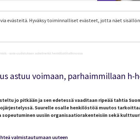
avia evästeitä. Hyväksy toiminnalliset evästeet, jotta näet sisällön
hmisiä - sote-uudistuksen askelmerkit henkilöstöhallinnossa
us astuu voimaan, parhaimmillaan h-h
teltu jo pitkään ja sen edetessä vaaditaan ripeää tahtia Suo
järjestelyssä. Suurelle osalle henkilöstöä muutos tarkoittaa
 sopeutuminen uusiin organisaatiorakenteisiin sekä kulttuu
 lähteä valmistautumaan uuteen