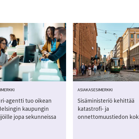
IMERKKI
ASIAKASESIMERKKI
ri-agentti tuo oikean
Sisäministeriö kehittää
Helsingin kaupungin
katastrofi- ja
jöille jopa sekunneissa
onnettomuustiedon kok