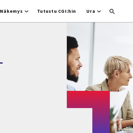
Näkemys
Tutustu CGI:hin
Ura
-