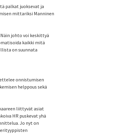
ä palkat juoksevat ja
misen mittariksi Manninen
Näin johto voi keskittyä
matisoida kaikki mitä
ellista on suunnata
ettelee onnistumisen
tekemisen helppous sekä
aareen liittyvät asiat
nakoiva HR puskevat yhä
nnittelua.
Jo nyt on
 erityyppisten