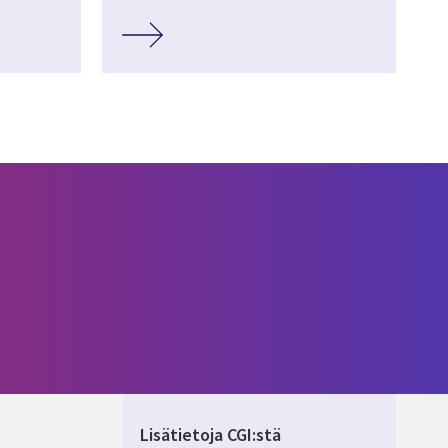
Lisätietoja CGI:stä