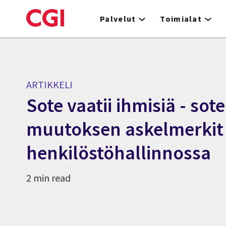
Skip
to
Palvelut
Toimialat
main
content
ARTIKKELI
Sote vaatii ihmisiä - sote
muutoksen askelmerkit
henkilöstöhallinnossa
2 min read