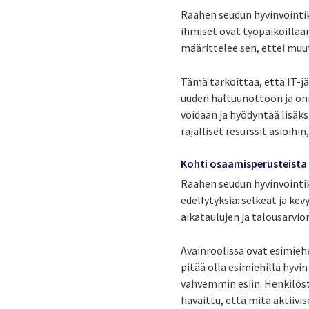
Raahen seudun hyvinvoint
ihmiset ovat työpaikoilla
määrittelee sen, ettei mu
Tämä tarkoittaa, että IT-jä
uuden haltuunottoon ja on
voidaan ja hyödyntää lisäks
rajalliset resurssit asioihin
Kohti osaamisperusteist
Raahen seudun hyvinvointi
edellytyksiä: selkeät ja ke
aikataulujen ja talousarvion
Avainroolissa ovat esimiehe
pitää olla esimiehillä hyv
vahvemmin esiin.
Henkilös
havaittu, että mitä aktiiv