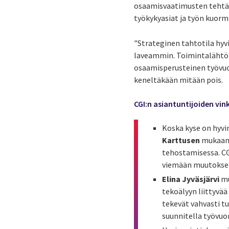
osaamisvaatimusten tehtäv
työkykyasiat ja työn kuorm
"Strateginen tahtotila hyvi
laveammin. Toimintalähtöi
osaamisperusteinen työvuor
keneltäkään mitään pois.
CGI:n asiantuntijoiden vin
Koska kyse on hyvi
Karttusen
mukaan 
tehostamisessa. CG
viemään muutoksen
Elina Jyväsjärvi
mu
tekoälyyn liittyvää
tekevät vahvasti t
suunnitella työvuo