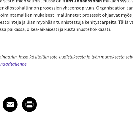
järjestelmien valmistelussa on
Harri Johanssonin
mukaan syytä v
enkilöstöhallinnon prosessien yhteensopivuus.
Organisaation tar
toimintamallien mukaisesti mallinnetut prosessit ohjaavat myös j
estointeja ja liian myöhään tunnistettuja kehitystarpeita.
Tällä v
sa paikassa, oikea-aikaisesti ja kustannustehokkaasti.
inaariin, jossa käsiteltiin sote-uudistuksesta ja työn murroksesta sel
naaritallenne.
 on LinkedIn
icle on X
e article on Facebook
Share article on Email
Share article on Print
Facebook
Email
Print