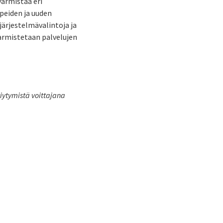
armistaa eri
peiden ja uuden
ärjestelmävalintoja ja
armistetaan palvelujen
viytymistä voittajana