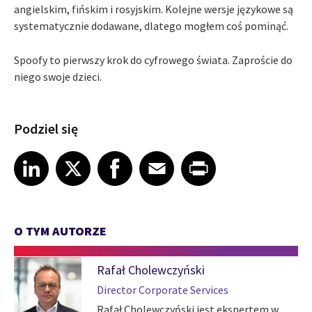
angielskim, fińskim i rosyjskim. Kolejne wersje językowe są
systematycznie dodawane, dlatego mogłem coś pominąć.
Spoofy to pierwszy krok do cyfrowego świata. Zaproście do
niego swoje dzieci.
Podziel się
Share article on LinkedIn
Share article on X
Share article on Facebook
Share article on Email
Share article on Print
LinkedIn
X
Facebook
Email
Print
O TYM AUTORZE
Rafał Cholewczyński
Director Corporate Services
Rafał Cholewczyński jest ekspertem w