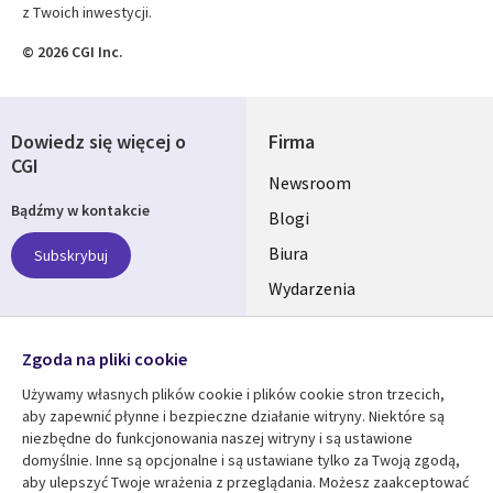
z Twoich inwestycji.
© 2026 CGI Inc.
Dowiedz się więcej o
Firma
CGI
Useful
Newsroom
Bądźmy w kontakcie
links
Blogi
SECTIONS
Biura
Subskrybuj
Wydarzenia
POLSKA
Nasze profile
Zgoda na pliki cookie
Social
Używamy własnych plików cookie i plików cookie stron trzecich,
Media
aby zapewnić płynne i bezpieczne działanie witryny. Niektóre są
SECTIONS
niezbędne do funkcjonowania naszej witryny i są ustawione
POLSKA
domyślnie. Inne są opcjonalne i są ustawiane tylko za Twoją zgodą,
Centrum zasobów
Pomoc
aby ulepszyć Twoje wrażenia z przeglądania. Możesz zaakceptować