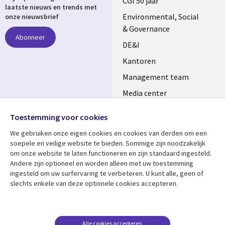
links
CGI 50 jaar
laatste nieuws en trends met
NETHERLANDS
Environmental, Social
onze nieuwsbrief
& Governance
Abonneer
DE&I
Kantoren
Management team
Media center
Volg ons
Alliances
Toestemming voor cookies
Social
Perscentrum
We gebruiken onze eigen cookies en cookies van derden om een ​​
Media
soepele en veilige website te bieden. Sommige zijn noodzakelijk
NETHERLANDS
om onze website te laten functioneren en zijn standaard ingesteld.
Andere zijn optioneel en worden alleen met uw toestemming
Bekijk meer
Support
ingesteld om uw surfervaring te verbeteren. U kunt alle, geen of
slechts enkele van deze optionele cookies accepteren.
Library
Legal
Artikelen
Disclaimer
Links
NETHERLANDS
Blogs
Privacy
NETHERLANDS
Case studies
Cookie management
Alle cookies accepteren