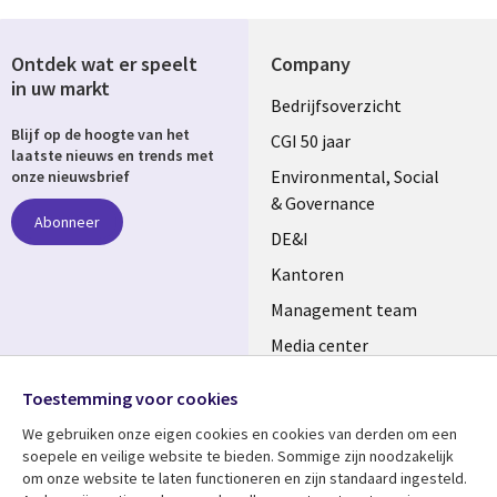
Ontdek wat er speelt
Company
in uw markt
Useful
Bedrijfsoverzicht
Blijf op de hoogte van het
links
CGI 50 jaar
laatste nieuws en trends met
NETHERLANDS
Environmental, Social
onze nieuwsbrief
& Governance
Abonneer
DE&I
Kantoren
Management team
Media center
Volg ons
Alliances
Toestemming voor cookies
Social
Perscentrum
We gebruiken onze eigen cookies en cookies van derden om een ​​
Media
soepele en veilige website te bieden. Sommige zijn noodzakelijk
NETHERLANDS
om onze website te laten functioneren en zijn standaard ingesteld.