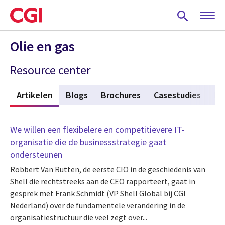
Skip
to
main
content
Olie en gas
Resource center
w
Artikelen
(active tab)
Blogs
Brochures
Casestudies
Ev
We willen een flexibelere en competitievere IT-
organisatie die de businessstrategie gaat
ondersteunen
Robbert Van Rutten, de eerste CIO in de geschiedenis van
Shell die rechtstreeks aan de CEO rapporteert, gaat in
gesprek met Frank Schmidt (VP Shell Global bij CGI
Nederland) over de fundamentele verandering in de
organisatiestructuur die veel zegt over...