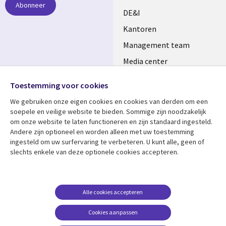
Abonneer
DE&I
Kantoren
Management team
Media center
Volg ons
Alliances
Toestemming voor cookies
Social
Perscentrum
We gebruiken onze eigen cookies en cookies van derden om een ​​
Media
soepele en veilige website te bieden. Sommige zijn noodzakelijk
NETHERLANDS
om onze website te laten functioneren en zijn standaard ingesteld.
Andere zijn optioneel en worden alleen met uw toestemming
Bekijk meer
Support
ingesteld om uw surfervaring te verbeteren. U kunt alle, geen of
slechts enkele van deze optionele cookies accepteren.
Library
Legal
Artikelen
Disclaimer
Links
NETHERLANDS
Blogs
Privacy
NETHERLANDS
Case studies
Cookie management
Alle cookies accepteren
Evenementen
Cookies aanpassen
Podcasts