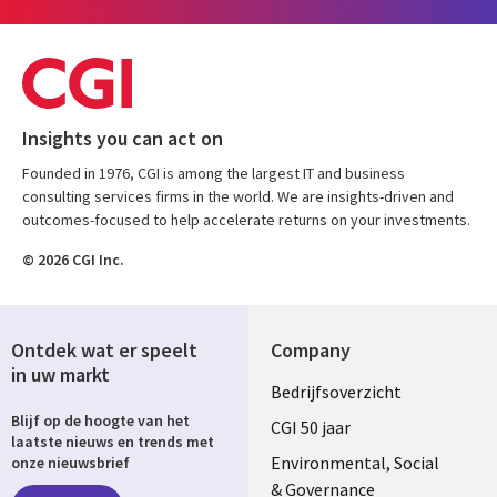
Insights you can act on
Founded in 1976, CGI is among the largest IT and business
consulting services firms in the world. We are insights-driven and
outcomes-focused to help accelerate returns on your investments.
© 2026 CGI Inc.
Ontdek wat er speelt
Company
in uw markt
Useful
Bedrijfsoverzicht
Blijf op de hoogte van het
links
CGI 50 jaar
laatste nieuws en trends met
NETHERLANDS
Environmental, Social
onze nieuwsbrief
& Governance