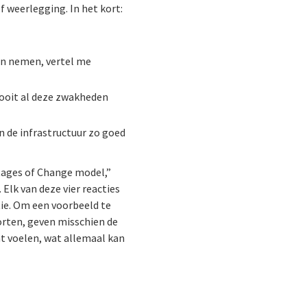
 weerlegging. In het kort:
gen nemen, vertel me
ooit al deze zwakheden
 de infrastructuur zo goed
tages of Change model,”
lk van deze vier reacties
tie. Om een voorbeeld te
orten, geven misschien de
t voelen, wat allemaal kan