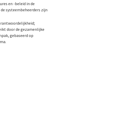
res en -beleid in de
 de systeembeheerders zijn
erantwoordelijkheid;
reikt door de gezamenlijke
anpak, gebaseerd op
mma.