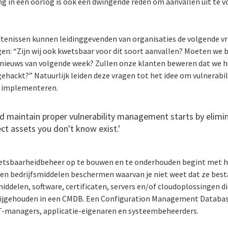
g in een oorlog is ook een dwingende reden om aanvallen uit te v
tenissen kunnen leidinggevenden van organisaties de volgende vr
en: “Zijn wij ook kwetsbaar voor dit soort aanvallen? Moeten we b
nieuws van volgende week? Zullen onze klanten beweren dat we 
ehackt?” Natuurlijk leiden deze vragen tot het idee om vulnerab
e implementeren.
d maintain proper vulnerability management starts by elimina
ect assets you don't know exist.'
tsbaarheidbeheer op te bouwen en te onderhouden begint met he
en bedrijfsmiddelen beschermen waarvan je niet weet dat ze best
middelen, software, certificaten, servers en/of cloudoplossingen di
 bijgehouden in een CMDB. Een Configuration Management Datab
IT-managers, applicatie-eigenaren en systeembeheerders.