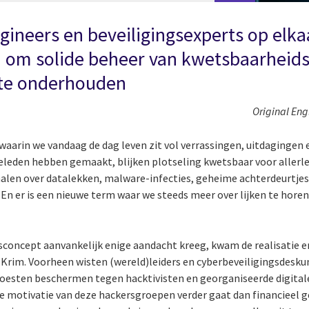
ineers en beveiligingsexperts op elk
 om solide beheer van kwetsbaarhei
 te onderhouden
Original Eng
 waarin we vandaag de dag leven zit vol verrassingen, uitdaginge
eleden hebben gemaakt, blijken plotseling kwetsbaar voor allerle
halen over datalekken, malware-infecties, geheime achterdeurtjes
En er is een nieuwe term waar we steeds meer over lijken te horen
concept aanvankelijk enige aandacht kreeg, kwam de realisatie e
 Krim. Voorheen wisten (wereld)leiders en cyberbeveiligingsdesk
oesten beschermen tegen hacktivisten en georganiseerde digital
de motivatie van deze hackersgroepen verder gaat dan financieel g