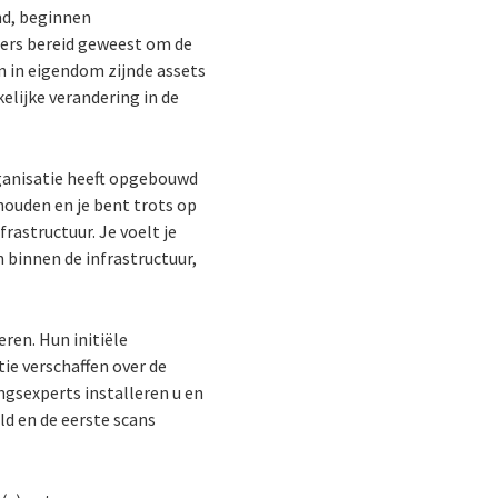
md, beginnen
ders bereid geweest om de
n in eigendom zijnde assets
elijke verandering in de
rganisatie heeft opgebouwd
houden en je bent trots op
rastructuur. Je voelt je
n binnen de infrastructuur,
en. Hun initiële
ie verschaffen over de
ngsexperts installeren u en
d en de eerste scans