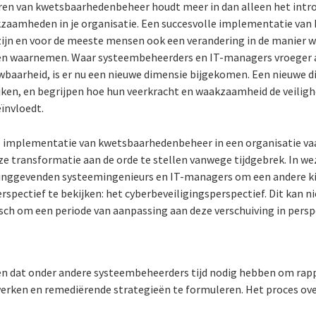
en van kwetsbaarhedenbeheer houdt meer in dan alleen het intr
rkzaamheden in je organisatie. Een succesvolle implementatie v
zijn en voor de meeste mensen ook een verandering in de manier 
ken waarnemen. Waar systeembeheerders en IT-managers vroeger a
baarheid, is er nu een nieuwe dimensie bijgekomen. Een nieuwe dim
jken, en begrijpen hoe hun veerkracht en waakzaamheid de veiligh
eïnvloedt.
 de implementatie van kwetsbaarhedenbeheer in een organisatie va
e transformatie aan de orde te stellen vanwege tijdgebrek. In w
dinggevenden systeemingenieurs en IT-managers om een andere ki
rspectief te bekijken: het cyberbeveiligingsperspectief. Dit kan ni
isch om een periode van aanpassing aan deze verschuiving in pers
rken dat onder andere systeembeheerders tijd nodig hebben om rap
erken en remediërende strategieën te formuleren. Het proces ov