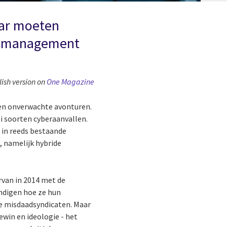
aar moeten
dsmanagement
lish version on
One Magazine
n en onverwachte avonturen.
i soorten cyberaanvallen.
 in reeds bestaande
, namelijk hybride
rvan in 2014 met de
undigen hoe ze hun
e misdaadsyndicaten. Maar
ewin en ideologie - het