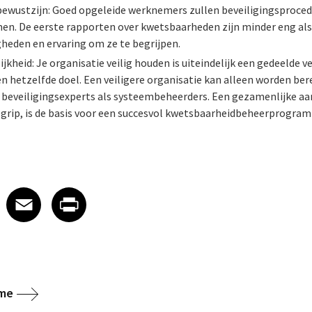
sbewustzijn: Goed opgeleide werknemers zullen beveiligingsprocedu
n. De eerste rapporten over kwetsbaarheden zijn minder eng als
gheden en ervaring om ze te begrijpen.
kheid: Je organisatie veilig houden is uiteindelijk een gedeelde v
een hetzelfde doel. Een veiligere organisatie kan alleen worden be
 beveiligingsexperts als systeembeheerders. Een gezamenlijke a
egrip, is de basis voor een succesvol kwetsbaarheidbeheerprogra
 on LinkedIn
icle on X
e article on Facebook
Share article on Email
Share article on Print
Facebook
Email
Print
ome