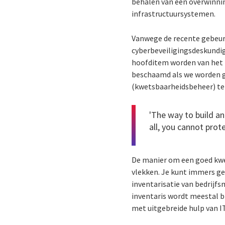
behalen van een overwinnin
infrastructuursystemen.
Vanwege de recente gebeur
cyberbeveiligingsdeskundig
hoofditem worden van het 
beschaamd als we worden g
(kwetsbaarheidsbeheer) t
'The way to build an
all, you cannot prot
De manier om een goed kwe
vlekken. Je kunt immers ge
inventarisatie van bedrijfs
inventaris wordt meestal
met uitgebreide hulp van 