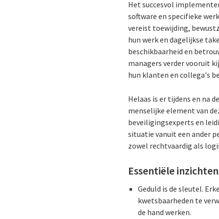
Het succesvol implementer
software en specifieke we
vereist toewijding, bewust
hun werk en dagelijkse ta
beschikbaarheid en betrouw
managers verder vooruit ki
hun klanten en collega's b
Helaas is er tijdens en na
menselijke element van dez
beveiligingsexperts en lei
situatie vanuit een ander pe
zowel rechtvaardig als log
Essentiële inzichten
Geduld is de sleutel. E
kwetsbaarheden te verw
de hand werken.