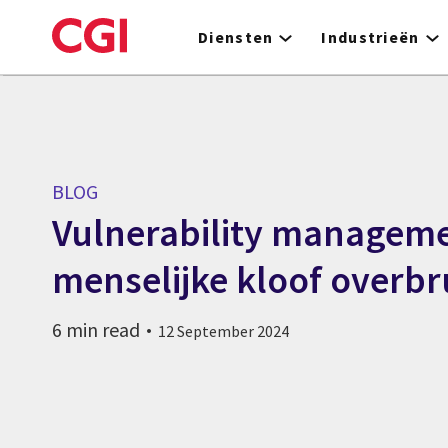
Skip
to
Diensten
Industrieën
main
content
BLOG
Vulnerability manageme
menselijke kloof overb
6 min read
12 September 2024