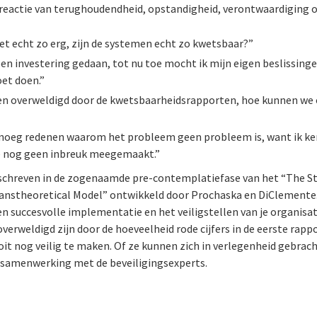
 reactie van terughoudendheid, opstandigheid, verontwaardiging of
et echt zo erg, zijn de systemen echt zo kwetsbaar?”
een investering gedaan, tot nu toe mocht ik mijn eigen beslissin
oet doen.”
ben overweldigd door de kwetsbaarheidsrapporten, hoe kunnen we 
noeg redenen waarom het probleem geen probleem is, want ik ken
e nog geen inbreuk meegemaakt.”
beschreven in de zogenaamde pre-contemplatiefase van het “The S
anstheoretical Model” ontwikkeld door Prochaska en DiClemente. E
n succesvolle implementatie en het veiligstellen van je organisa
erweldigd zijn door de hoeveelheid rode cijfers in de eerste rapp
t nog veilig te maken. Of ze kunnen zich in verlegenheid gebrach
e samenwerking met de beveiligingsexperts.