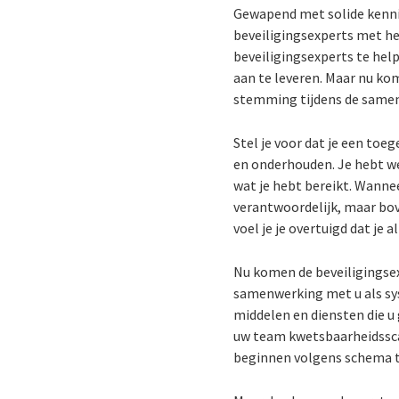
Gewapend met solide kenni
beveiligingsexperts met h
beveiligingsexperts te hel
aan te leveren. Maar nu kom
stemming tijdens de samen
Stel je voor dat je een to
en onderhouden. Je hebt wel
wat je hebt bereikt. Wannee
verantwoordelijk, maar bove
voel je je overtuigd dat je a
Nu komen de beveiligingse
samenwerking met u als sys
middelen en diensten die u
uw team kwetsbaarheidsscan
beginnen volgens schema t