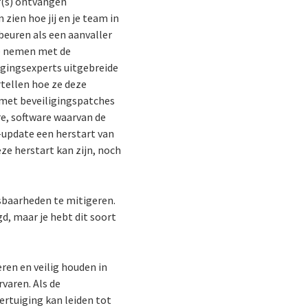
r(s) ontvangen
ien hoe jij en je team in
beuren als een aanvaller
te nemen met de
igingsexperts uitgebreide
tellen hoe ze deze
 met beveiligingspatches
e, software waarvan de
e-update een herstart van
ze herstart kan zijn, noch
sbaarheden te mitigeren.
, maar je hebt dit soort
ren en veilig houden in
rvaren. Als de
ertuiging kan leiden tot