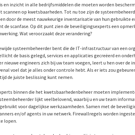
s en inzicht in alle bedrijfsmiddelen die moeten worden bescher
et scannen op kwetsbaarheden. Tot nu toe zijn de systeembeheer
pen door de meest nauwkeurige inventarisatie van hun gebruikte e
t de scanfase. Op dit punt zien de beveiligingsexperts een opmerk
werking. Wat veroorzaakt deze verandering?
egewijde systeembeheerder bent die de IT-infrastructuur van een o
licht de basis gelegd, services en applicaties gecreëerd en onder
r nieuwe engineers zich bij uw team voegen, leert u hen over de inf
nal voel dat je alles onder controle hebt. Als er iets zou gebeure
ltijd de juiste beslissing kunt nemen.
xperts binnen die het kwetsbaarhedenbeheer moeten implementer
teembeheerder lijkt veelbelovend, waarbij u en uw team informat
 gebruikt voor dagelijkse werkzaamheden. Samen met de beveiligi
ners en/of agents in uw netwerk. Firewallregels worden ingestel
e lopen.