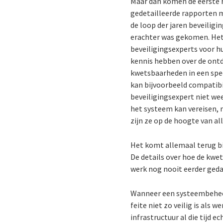
Maar dan komen de eerste 
gedetailleerde rapporten m
de loop der jaren beveilig
erachter was gekomen. Het
beveiligingsexperts voor h
kennis hebben over de ont
kwetsbaarheden in een spe
kan bijvoorbeeld compatib
beveiligingsexpert niet wee
het systeem kan vereisen, 
zijn ze op de hoogte van a
Het komt allemaal terug b
De details over hoe de kw
werk nog nooit eerder geda
Wanneer een systeembeheerd
feite niet zo veilig is als
infrastructuur al die tijd