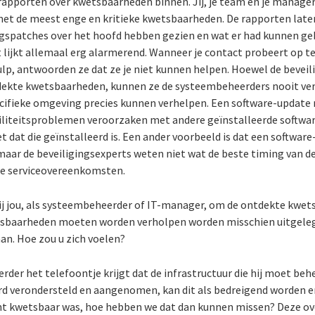
rapporten over kwetsbaarheden binnen. Jij, je team en je manage
et de meest enge en kritieke kwetsbaarheden. De rapporten laten z
ingspatches over het hoofd hebben gezien en wat er had kunnen ge
 lijkt allemaal erg alarmerend. Wanneer je contact probeert op 
ulp, antwoorden ze dat ze je niet kunnen helpen. Hoewel de beveil
dekte kwetsbaarheden, kunnen ze de systeembeheerders nooit ver
cifieke omgeving precies kunnen verhelpen. Een software-update
iliteitsproblemen veroorzaken met andere geïnstalleerde softwar
t dat die geïnstalleerd is. Een ander voorbeeld is dat een softwar
maar de beveiligingsexperts weten niet wat de beste timing van de
lle serviceovereenkomsten.
ij jou, als systeembeheerder of IT-manager, om de ontdekte kwet
etsbaarheden moeten worden verholpen worden misschien uitgelegd
an. Hoe zou u zich voelen?
er het telefoontje krijgt dat de infrastructuur die hij moet behe
 werd verondersteld en aangenomen, kan dit als bedreigend worden e
 echt kwetsbaar was, hoe hebben we dat dan kunnen missen? Deze ov