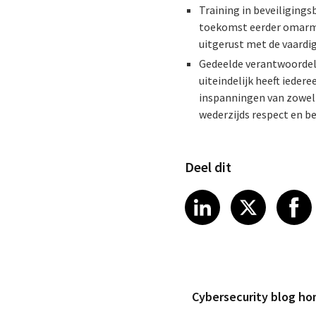
Training in beveiliging
toekomst eerder omarme
uitgerust met de vaardi
Gedeelde verantwoordelij
uiteindelijk heeft ieder
inspanningen van zowel
wederzijds respect en b
Deel dit
Share article
Share art
Shar
LinkedIn
X
Cybersecurity blog h