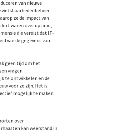
oduceren van nieuwe
an kwetsbaarhedenbeheer
waarop ze de impact van
lert waren over uptime,
ensie die vereist dat IT-
eid van de gegevens van
ak geen tijd om het
ezen vragen
jk te ontwikkelen en de
euw voor ze zijn. Het is
pectief mogelijk te maken.
porten over
erhaasten kan weerstand in