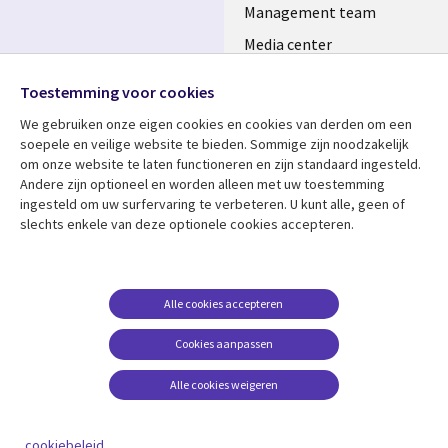
Management team
Media center
Volg ons
Alliances
Toestemming voor cookies
Social
Perscentrum
We gebruiken onze eigen cookies en cookies van derden om een ​​
Media
soepele en veilige website te bieden. Sommige zijn noodzakelijk
NETHERLANDS
om onze website te laten functioneren en zijn standaard ingesteld.
Andere zijn optioneel en worden alleen met uw toestemming
Bekijk meer
Support
ingesteld om uw surfervaring te verbeteren. U kunt alle, geen of
slechts enkele van deze optionele cookies accepteren.
Library
Legal
Artikelen
Disclaimer
Links
NETHERLANDS
Blogs
Privacy
NETHERLANDS
Case studies
Cookie management
Alle cookies accepteren
Evenementen
Cookies aanpassen
Podcasts
Alle cookies weigeren
Viewpoints
See more
cookiebeleid