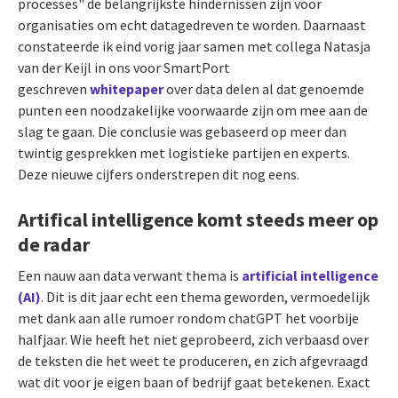
processes" de belangrijkste hindernissen zijn voor
organisaties om echt datagedreven te worden. Daarnaast
constateerde ik eind vorig jaar samen met collega Natasja
van der Keijl in ons voor SmartPort
geschreven
whitepaper
over data delen al dat genoemde
punten een noodzakelijke voorwaarde zijn om mee aan de
slag te gaan. Die conclusie was gebaseerd op meer dan
twintig gesprekken met logistieke partijen en experts.
Deze nieuwe cijfers onderstrepen dit nog eens.
Artifical intelligence komt steeds meer op
de radar
Een nauw aan data verwant thema is
artificial intelligence
(AI)
. Dit is dit jaar echt een thema geworden, vermoedelijk
met dank aan alle rumoer rondom chatGPT het voorbije
halfjaar. Wie heeft het niet geprobeerd, zich verbaasd over
de teksten die het weet te produceren, en zich afgevraagd
wat dit voor je eigen baan of bedrijf gaat betekenen. Exact