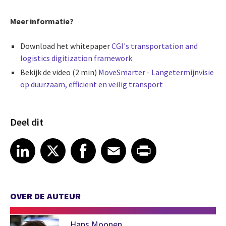
Meer informatie?
Download het whitepaper
CGI's transportation and
logistics digitization framework
Bekijk de video (2 min)
MoveSmarter - Langetermijnvisie
op duurzaam, efficiënt en veilig transport
Deel dit
Share article on LinkedIn
Share article on X
Share article on Facebook
Share article on Email
Share article on Print
LinkedIn
X
Facebook
Email
Print
OVER DE AUTEUR
Hans Moonen