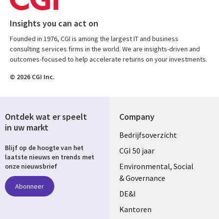
Insights you can act on
Founded in 1976, CGI is among the largest IT and business
consulting services firms in the world. We are insights-driven and
outcomes-focused to help accelerate returns on your investments.
© 2026 CGI Inc.
Ontdek wat er speelt
Company
in uw markt
Useful
Bedrijfsoverzicht
Blijf op de hoogte van het
links
CGI 50 jaar
laatste nieuws en trends met
NETHERLANDS
Environmental, Social
onze nieuwsbrief
& Governance
Abonneer
DE&I
Kantoren