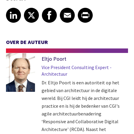
Share article on LinkedIn
Share article on X
Share article on Facebook
Share article on Email
Share article on Print
LinkedIn
X
Facebook
Email
Print
OVER DE AUTEUR
Eltjo Poort
Vice President Consulting Expert -
Architectuur
Dr. Eltjo Poort is een autoriteit op het
gebied van architectuur in de digitale
wereld. Bij CGI leidt hij de architectuur
practice en is hij de bedenker van CGI's
agile architectuurbenadering
‘Responsive and Collaborative Digital
Architecture' (RCDA). Naast het