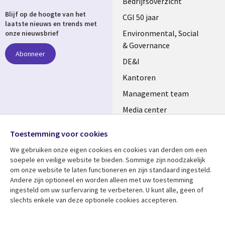
Useful
Bedrijfsoverzicht
Blijf op de hoogte van het
links
CGI 50 jaar
laatste nieuws en trends met
NETHERLANDS
Environmental, Social
onze nieuwsbrief
& Governance
Abonneer
DE&I
Kantoren
Management team
Media center
Volg ons
Alliances
Toestemming voor cookies
Social
Perscentrum
We gebruiken onze eigen cookies en cookies van derden om een ​​
Media
soepele en veilige website te bieden. Sommige zijn noodzakelijk
NETHERLANDS
om onze website te laten functioneren en zijn standaard ingesteld.
Andere zijn optioneel en worden alleen met uw toestemming
Bekijk meer
Support
ingesteld om uw surfervaring te verbeteren. U kunt alle, geen of
slechts enkele van deze optionele cookies accepteren.
Library
Legal
Artikelen
Disclaimer
Links
NETHERLANDS
Blogs
Privacy