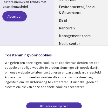
laatste nieuws en trends met
NETHERLANDS
Environmental, Social
onze nieuwsbrief
& Governance
Abonneer
DE&I
Kantoren
Management team
Media center
Volg ons
Alliances
Toestemming voor cookies
Social
Perscentrum
We gebruiken onze eigen cookies en cookies van derden om een ​​
Media
soepele en veilige website te bieden. Sommige zijn noodzakelijk
NETHERLANDS
om onze website te laten functioneren en zijn standaard ingesteld.
Andere zijn optioneel en worden alleen met uw toestemming
Bekijk meer
Support
ingesteld om uw surfervaring te verbeteren. U kunt alle, geen of
slechts enkele van deze optionele cookies accepteren.
Library
Legal
Artikelen
Disclaimer
Links
NETHERLANDS
Blogs
Privacy
NETHERLANDS
Case studies
Cookie management
Alle cookies accepteren