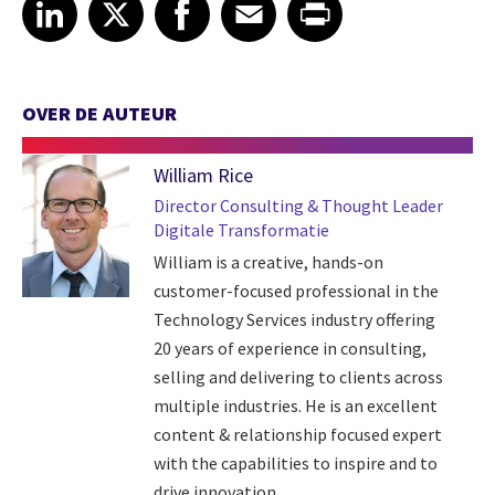
Share article on LinkedIn
Share article on X
Share article on Facebook
Share article on Email
Share article on Print
LinkedIn
X
Facebook
Email
Print
OVER DE AUTEUR
William Rice
Director Consulting & Thought Leader
Digitale Transformatie
William is a creative, hands-on
customer-focused professional in the
Technology Services industry offering
20 years of experience in consulting,
selling and delivering to clients across
multiple industries. He is an excellent
content & relationship focused expert
with the capabilities to inspire and to
drive innovation, ...