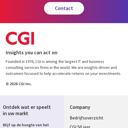
contact
Insights you can act on
Founded in 1976, CGI is among the largest IT and business
consulting services firms in the world. We are insights-driven and
outcomes-focused to help accelerate returns on your investments.
© 2026 CGI Inc.
Ontdek wat er speelt
Company
in uw markt
Useful
Bedrijfsoverzicht
Blijf op de hoogte van het
links
CGI 50 jaar