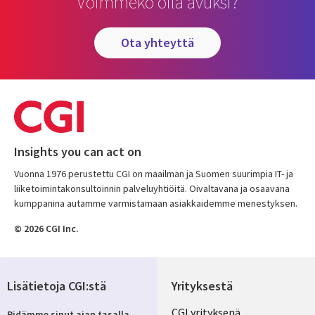
Voimmeko olla avuksi?
ota yhteyttä
Insights you can act on
Vuonna 1976 perustettu CGI on maailman ja Suomen suurimpia IT- ja
liiketoimintakonsultoinnin palveluyhtiöitä. Oivaltavana ja osaavana
kumppanina autamme varmistamaan asiakkaidemme menestyksen.
© 2026 CGI Inc.
Lisätietoja CGI:stä
Yrityksestä
Useful
CGI yrityksenä
Pidämme sinut ajan tasalla