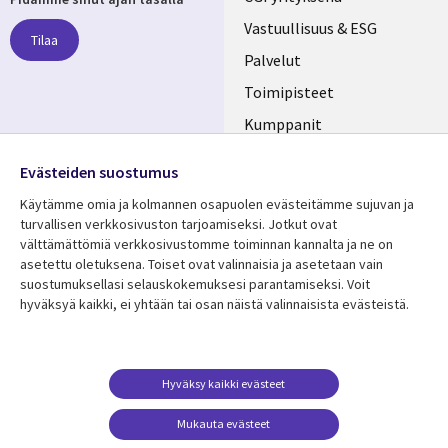
links
Vastuullisuus & ESG
Tilaa
FINLAND
Palvelut
Toimipisteet
Kumppanit
Seuraa meitä
Uutishuone
Evästeiden suostumus
Social
Ura CGI:llä
Käytämme omia ja kolmannen osapuolen evästeitämme sujuvan ja
Media
turvallisen verkkosivuston tarjoamiseksi. Jotkut ovat
FINLAND
välttämättömiä verkkosivustomme toiminnan kannalta ja ne on
asetettu oletuksena. Toiset ovat valinnaisia ​​ja asetetaan vain
Resurssikeskus
Lisätietoa
suostumuksellasi selauskokemuksesi parantamiseksi. Voit
hyväksyä kaikki, ei yhtään tai osan näistä valinnaisista evästeistä.
Library
Legal
Asiakastarinat
Tietosuoja
Links
FINLAND
Artikkelit
Tietosuojaseloste
FINLAND
Blogit
Käyttöehdot
Hyväksy kaikki evästeet
Tapahtumat
Yhteystiedot
Mukauta evästeet
Podcastit
Evästeasetuksesi