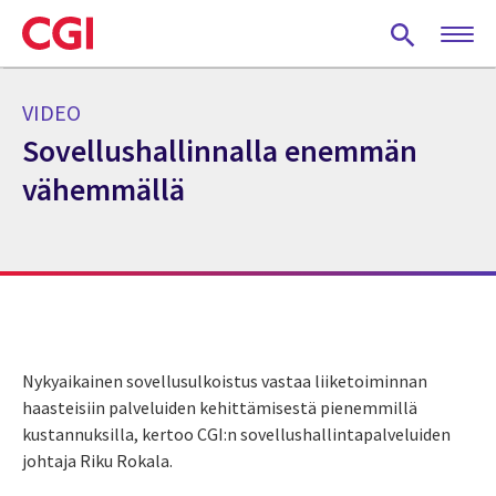
Skip
to
main
content
VIDEO
Sovellushallinnalla enemmän
vähemmällä
Nykyaikainen sovellusulkoistus vastaa liiketoiminnan
haasteisiin palveluiden kehittämisestä pienemmillä
kustannuksilla, kertoo CGI:n sovellushallintapalveluiden
johtaja Riku Rokala.